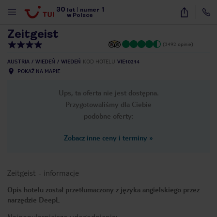
30
1
1
/
24
lat
|
numer
w Polsce
Zeitgeist
(3492 opinie)
AUSTRIA
WIEDEŃ
WIEDEŃ
KOD HOTELU
VIE10214
POKAŻ NA MAPIE
Ups, ta oferta nie jest dostępna.
Przygotowaliśmy dla Ciebie
podobne oferty:
Zobacz inne ceny i terminy
»
Zeitgeist
-
informacje
Opis hotelu został przetłumaczony z języka angielskiego przez
narzędzie DeepL
nute
Najpopularniejsze udogodnienia: