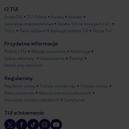
O TUI
Grupa TUI
TUI Poland
Kariera
Kontakt
Gwarancja ubezpieczeniowa
Opieka TUI na wakacjach 24/7
TUI.cz
Dane osobowe
Aplikacja mobilna TUI
Opinie TUI
Przydatne informacje
Podróż z TUI
Wakacje samolotem
Reklamacje
Status reklamacji
Ubezpieczenia
Parkingi
Hotele przy lotniskach
Regulaminy
Regulamin strony
Polityka prywatności
Polityka cookies
Bilety czarterowe
Warunki imprez turystycznych
Standardy ochrony małoletnich
Compliance
TUI w Internecie