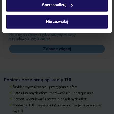
w
polityce plików cookies
oraz
polityce prywatności
.
Spersonalizuj
Często zadawane pytania
Nie zezwalaj
Jak zmienić uczestników/osobę zgłaszającą?
Czy w Hotelu będzie przedstawiciel TUI?
Na jakiej podstawie i gdzie otrzymam karty
pokładowe/bilety lotnicze?
Zobacz więcej
Pobierz bezpłatną aplikację TUI
Szybkie wyszukiwanie i przeglądanie ofert
Lista ulubionych ofert i możliwość ich udostępniania
Historia wyszukiwań i ostatnio oglądanych ofert
Kontakt z TUI i wszystkie informacje o Twojej rezerwacji w
myTUI