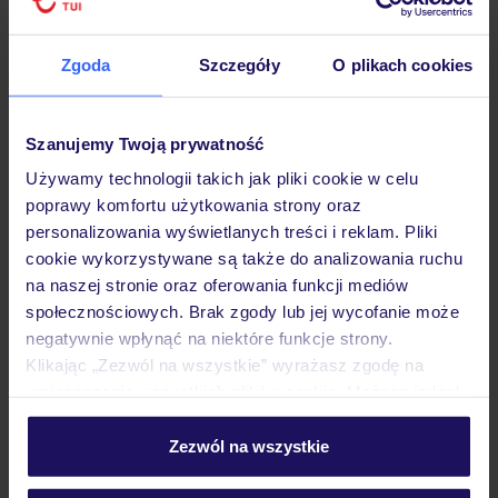
Hotel
Zgoda
Szczegóły
O plikach cookies
Opinie
Szanujemy Twoją prywatność
Używamy technologii takich jak pliki cookie w celu
poprawy komfortu użytkowania strony oraz
Pokoje
personalizowania wyświetlanych treści i reklam. Pliki
cookie wykorzystywane są także do analizowania ruchu
na naszej stronie oraz oferowania funkcji mediów
Wyżywienie
społecznościowych. Brak zgody lub jej wycofanie może
negatywnie wpłynąć na niektóre funkcje strony.
Klikając „Zezwól na wszystkie” wyrażasz zgodę na
Atrakcje
umieszczenie wszystkich plików cookie. Możesz jednak
personalizować swój wybór wchodząc w zakładkę
„Szczegóły”
Zezwól na wszystkie
Ważne informacje
Szczegółowe informacje o plikach cookie znajdziesz