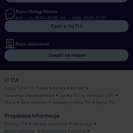
Biuro Obsługi Klienta
pon. – pt. 08:00–22:00, sob. – niedz. 09:00–21:00
Czat w myTUI
Biura stacjonarne
Znajdź na mapie
O TUI
Grupa TUI
TUI Poland
Kariera
Kontakt
Gwarancja ubezpieczeniowa
Opieka TUI na wakacjach 24/7
TUI.cz
Dane osobowe
Aplikacja mobilna TUI
Opinie TUI
Przydatne informacje
Podróż z TUI
Wakacje samolotem
Reklamacje
Status reklamacji
Ubezpieczenia
Parkingi