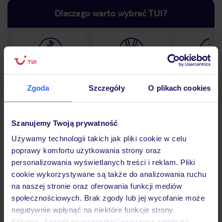
Dlaczego warto wybrać TUI?
Lider niskich cen
Największe biuro
30 lat w P
podróży w Polsce
Zgoda
Szczegóły
O plikach cookies
Szanujemy Twoją prywatność
Hotel
Używamy technologii takich jak pliki cookie w celu
poprawy komfortu użytkowania strony oraz
personalizowania wyświetlanych treści i reklam. Pliki
cookie wykorzystywane są także do analizowania ruchu
Opinie
na naszej stronie oraz oferowania funkcji mediów
społecznościowych. Brak zgody lub jej wycofanie może
negatywnie wpłynąć na niektóre funkcje strony.
Pokoje
Klikając „Zezwól na wszystkie” wyrażasz zgodę na