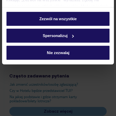
umieszczenie wszystkich plików cookie. Możesz jednak
personalizować swój wybór wchodząc w zakładkę
Wyżywienie
„Szczegóły”
Zezwól na wszystkie
Szczegółowe informacje o plikach cookie znajdziesz
w
polityce plików cookies
oraz
polityce prywatności
.
Atrakcje
Spersonalizuj
Ważne informacje
Nie zezwalaj
Często zadawane pytania
Jak zmienić uczestników/osobę zgłaszającą?
Czy w Hotelu będzie przedstawiciel TUI?
Na jakiej podstawie i gdzie otrzymam karty
pokładowe/bilety lotnicze?
Zobacz więcej