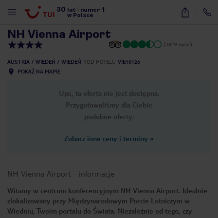
30
1
1
/
10
lat
|
numer
w Polsce
NH Vienna Airport
(3829 opinii)
AUSTRIA
WIEDEŃ
WIEDEŃ
KOD HOTELU
VIE10126
POKAŻ NA MAPIE
Ups, ta oferta nie jest dostępna.
Przygotowaliśmy dla Ciebie
podobne oferty:
Zobacz inne ceny i terminy
»
NH Vienna Airport
-
informacje
Witamy w centrum konferencyjnym NH Vienna Airport. Idealnie
zlokalizowany przy Międzynarodowym Porcie Lotniczym w
nute
Wiedniu, Twoim portalu do Świata. Niezależnie od tego, czy