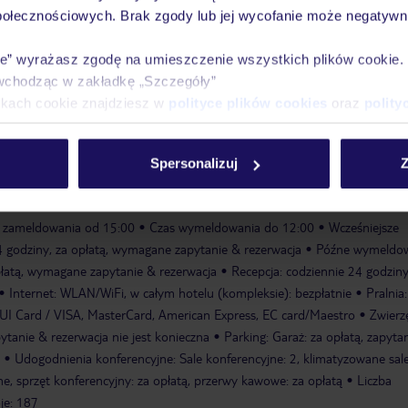
połecznościowych. Brak zgody lub jej wycofanie może negatywni
Ważn
Pokoje
Wyżywienie
Atrakcje
infor
ie” wyrażasz zgodę na umieszczenie wszystkich plików cookie
wchodząc w zakładkę „Szczegóły”
ikach cookie znajdziesz w
polityce plików cookies
oraz
polity
zny, który należy opłacić bezpośrednio w recepcji hotelu. Wysokość opłat
Spersonalizuj
Z
ień.
 zameldowania od 15:00
Czas wymeldowania do 12:00
Wcześniejsze
 godziny, za opłatą, wymagane zapytanie & rezerwacja
Późne wymeldow
płatą, wymagane zapytanie & rezerwacja
Recepcja: codziennie 24 godziny,
Internet: WLAN/WiFi, w całym hotelu (kompleksie): bezpłatnie
Pralnia:
TUI Card / VISA, MasterCard, American Express, EC card/Maestro
Zwierz
ytanie & rezerwacja nie jest konieczna
Parking: Garaż: za opłatą, zapyta
Udogodnienia konferencyjne: Sale konferencyjne: 2, klimatyzowane sal
ne, sprzęt konferencyjny: za opłatą, przerwy kawowe: za opłatą
Liczba
je: 187