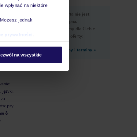
e wpłynąć na niektóre
e
Ups, ta oferta nie jest
macje
. Możesz jednak
dostępna.
Przygotowaliśmy dla Ciebie
ce prywatności
.
podobne oferty:
Zobacz inne ceny i terminy
»
y
ezwól na wszystkie
anie:
 języki:
 za
ęta: psy
nie &
e