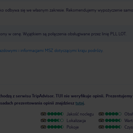
otnisko odbywa się we własnym zakresie. Rekomendujemy wypożyczenie sa
zony w cenę. Wyjątkiem są połączenia obsługiwane przez linię PLL LOT.
jazdowymi i informacjami MSZ dotyczącymi kraju podróży
.
hodzą z serwisu TripAdvisor. TUI nie weryfikuje opinii. Prezentujemy
zasadach prezentowania opinii znajdziesz
tutaj
.
Jakość noclegu
Obsł
Lokalizacja
Wart
Pokoje
Czys