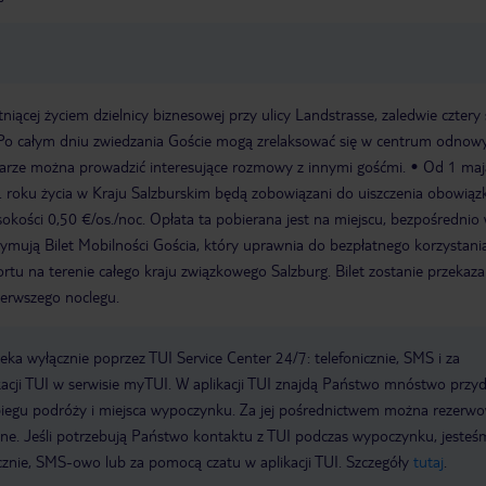
niącej życiem dzielnicy biznesowej przy ulicy Landstrasse, zaledwie cztery 
Po całym dniu zwiedzania Goście mogą zrelaksować się w centrum odnow
 barze można prowadzić interesujące rozmowy z innymi gośćmi.
Od 1 maj
5. roku życia w Kraju Salzburskim będą zobowiązani do uiszczenia obowiąz
okości 0,50 €/os./noc. Opłata ta pobierana jest na miejscu, bezpośrednio
zymują Bilet Mobilności Gościa, który uprawnia do bezpłatnego korzystani
rtu na terenie całego kraju związkowego Salzburg. Bilet zostanie przekaz
ierwszego noclegu.
a wyłącznie poprzez TUI Service Center 24/7: telefonicznie, SMS i za
acji TUI w serwisie myTUI. W aplikacji TUI znajdą Państwo mnóstwo przy
biegu podróży i miejsca wypoczynku. Za jej pośrednictwem można rezerw
wne. Jeśli potrzebują Państwo kontaktu z TUI podczas wypoczynku, jeste
icznie, SMS-owo lub za pomocą czatu w aplikacji TUI. Szczegóły
tutaj
.