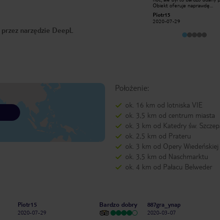
do lotniska, 15 minut pieszo na stare
Obiekt oferuje naprawdę
miasto, miła obsługa, dobrze
komfortowe pokoje. Jest bar
kajak2708
Piotr15
wyposażony w przydatny czajnik i
dobrze położony, stosunkow
2016-07-19
2020-07-29
zestaw do kawy, lodówkę, telewizor
niedaleko od ścisłego centrum
o przez narzędzie DeepL
dobrą komunikacją. Naprawdę
tam się zatrzymać.
Położenie:
ok. 16 km od lotniska VIE
ok. 3,5 km od centrum miasta
ok. 3 km od Katedry św. Szcze
ok. 2,5 km od Prateru
ok. 3 km od Opery Wiedeńskiej
ok. 3,5 km od Naschmarktu
ok. 4 km od Pałacu Belweder
Bardzo dobry
Piotr15
887gra_ynap
2020-07-29
2020-03-07