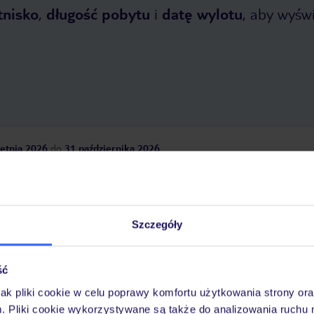
tnisko
,
długość pobytu
i
datę wylotu
, aby wyświe
etnia 2026
do
31 października 2026
Dlaczego warto wybrać TUI?
Szczegóły
óży
Tylko u nas opieka na
10
30 lat w Polsce
ść
wakacjach 24/7
jak pliki cookie w celu poprawy komfortu użytkowania strony or
m. Pliki cookie wykorzystywane są także do analizowania ruchu 