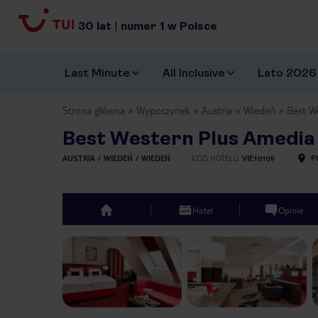
30
lat
|
numer
1
w Polsce
Last Minute
All Inclusive
Lato 2026
Strona główna
Wypoczynek
Austria
Wiedeń
Best W
Best Western Plus Amedia
AUSTRIA
WIEDEŃ
WIEDEŃ
KOD HOTELU
VIE10109
P
Hotel
Opinie
top
Previous slide