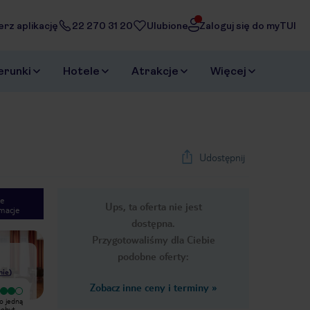
erz aplikację
22 270 31 20
Ulubione
Zaloguj się do myTUI
erunki
Hotele
Atrakcje
Więcej
Udostępnij
e
Ups, ta oferta nie jest
macje
1
/
24
dostępna.
Next slide
Przygotowaliśmy dla Ciebie
podobne oferty:
nie
)
Zobacz inne ceny i terminy
»
Bardzo dobry
Bardzo dobry
o jedną
Polecam. Cicha okolica. Czysto,
Hotel Best Western „Amedia” w
pobyt.
wygodne łóżko. Urozmaicone
Wiedniu, na Landstrasser