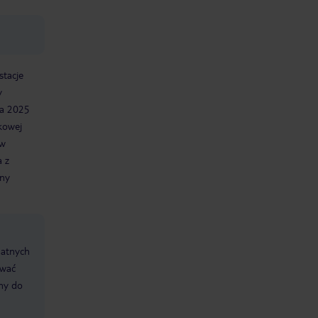
stacje
y
a 2025
kowej
 w
a z
any
datnych
ować
śmy do