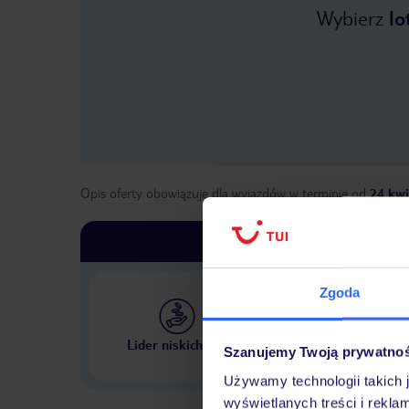
Wybierz
lo
Opis oferty obowiązuje dla wyjazdów w terminie
od
24 kwi
Zgoda
Największe biuro podr
Lider niskich cen
Szanujemy Twoją prywatno
w Polsce
Używamy technologii takich 
wyświetlanych treści i rekla