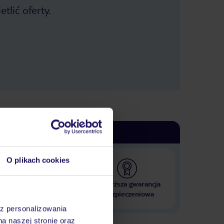
do najbliższej stacji metra – dość
tlić oferty.
skomplikowana, jeśli nie zna się
dzielnicy. Chcielibyśmy wrócić do
Wiednia o ładniejszej porze roku, gdy
można podziwiać w pełnej krasie
zieleń licznych i rozległych parków, a
także różnobarwność ogrodów.
Wybierając się po raz drugi do
naddunajskiej metropolii, chętnie
znów zatrzymamy się w BW „Amedii”.
Stosunek jakości do ceny jest nie
najgorszy, jednak zorientowaliśmy się,
że za 5-dniowy pobyt w innym okresie
niż nasz przedświąteczny
zapłacilibyśmy znacznie mniej.
O plikach cookies
 000 hoteli w ponad 50
Najwyższa gwarancja
krajach
ubezpieczeniowa
az personalizowania
na naszej stronie oraz