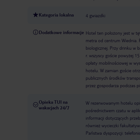
Kategoria lokalna
4 gwiazdki
Dodatkowe informacje
Hotel ten położony jest w tęt
metra od centrum Wiednia. 
biologicznej. Przy drinku w
r. wszyscy goście powyżej 1
opłaty mobilnościowej w wys
hotelu. W zamian goście otr
publicznych środków transpo
przez gospodarza podczas p
Opieka TUI na
W rezerwowanym hotelu opiek
wakacjach 24/7
pośrednictwem czatu w aplik
informacji dotyczących prze
również wycieczki fakultaty
Państwa dyspozycji: telefon