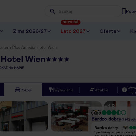
Pobi
Wpisz frazę, której szukasz
NOWOŚĆ
Zima 2026/27
Lato 2027
Oferta
Ki
estern Plus Amedia Hotel Wien
 Hotel Wien
OKAŻ NA MAPIE
Ważn
Pokoje
Wyżywienie
Atrakcje
infor
+
18
Bardzo dobry
(
1192
opi
Wyjątkowy
Bardzo dobry
Czysty, w dobrej lokalizacji, 3 minuty
Spędziliśmy w tym hotelu tylk
do stacji kolejki St.Marks, kilka stacji
noc, ale był to bardzo udany 