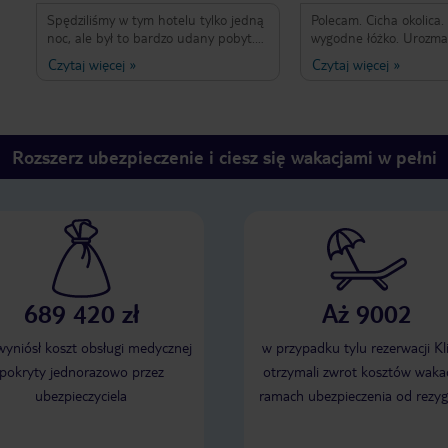
Spędziliśmy w tym hotelu tylko jedną
Polecam. Cicha okolica.
noc, ale był to bardzo udany pobyt.
wygodne łóżko. Urozma
Obiekt oferuje naprawdę komfortowe
śniadanie Stoliki szybko
Czytaj więcej
»
Czytaj więcej
»
pokoje. Jest bardzo dobrze położony,
Cena odpiwienia. No m
stosunkowo niedaleko od ścisłego
parking za drogi -17 eu
centrum, z dobrą komunikacją.
centrum, 4 przystanki
Naprawdę warto tam się zatrzymać.
Plac Stefana.
Rozszerz ubezpieczenie i ciesz się wakacjami w pełni
689 420 zł
Aż 9002
 wyniósł koszt obsługi medycznej
w przypadku tylu rezerwacji Kl
pokryty jednorazowo przez
otrzymali zwrot kosztów wakac
ubezpieczyciela
ramach ubezpieczenia od rezyg