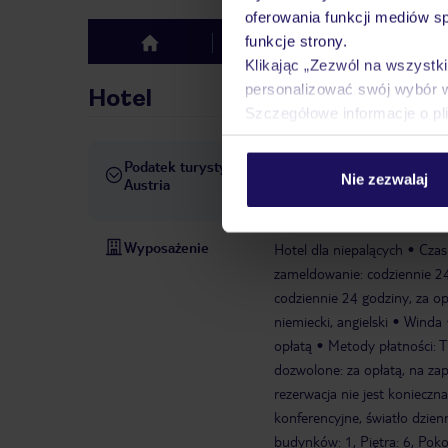
oferowania funkcji mediów s
funkcje strony.
Hotel
Opinie
top
Klikając „Zezwól na wszystk
personalizować swój wybór 
Hotel
Szczegółowe informacje o pl
Podatek turystyczny
Obowiązuje podatek turystyc
Nie zezwalaj
Austria
wynosi od 2 do 4 EUR/os/dz
Wyposażenie
Hotel dla niepalących
Czas
zameldowanie: codziennie 24
codziennie 24 godziny, za o
niemiecki, angielski
Winda
opłatą
Metody płatności: 
dozwolone: za opłatą, na zap
rezerwacja nie jest konieczna
konferencyjne, światło dzien
budynków: 1, Piętra: 6, Poko