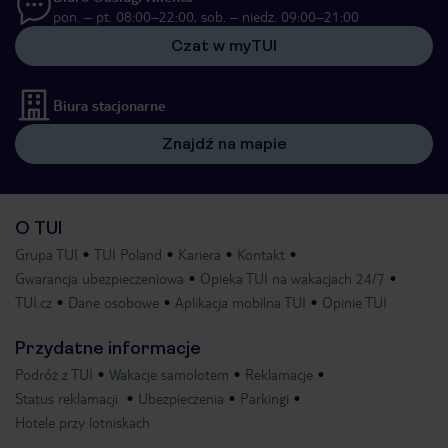
pon. – pt. 08:00–22:00, sob. – niedz. 09:00–21:00
Czat w myTUI
Biura stacjonarne
Znajdź na mapie
O TUI
Grupa TUI
TUI Poland
Kariera
Kontakt
Gwarancja ubezpieczeniowa
Opieka TUI na wakacjach 24/7
TUI.cz
Dane osobowe
Aplikacja mobilna TUI
Opinie TUI
Przydatne informacje
Podróż z TUI
Wakacje samolotem
Reklamacje
Status reklamacji
Ubezpieczenia
Parkingi
Hotele przy lotniskach