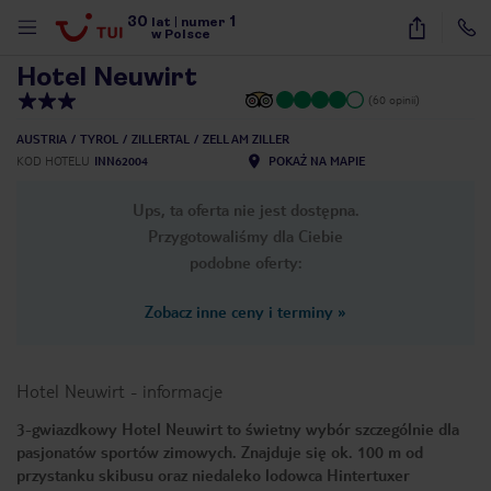
30
1
1
/
22
lat
|
numer
w Polsce
Hotel Neuwirt
(60 opinii)
AUSTRIA
TYROL
ZILLERTAL
ZELL AM ZILLER
KOD HOTELU
INN62004
POKAŻ NA MAPIE
Ups, ta oferta nie jest dostępna.
Przygotowaliśmy dla Ciebie
podobne oferty:
Zobacz inne ceny i terminy
»
Hotel Neuwirt
-
informacje
3-gwiazdkowy Hotel Neuwirt to świetny wybór szczególnie dla
pasjonatów sportów zimowych. Znajduje się ok. 100 m od
nute
przystanku skibusu oraz niedaleko lodowca Hintertuxer