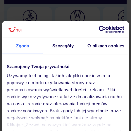
Lider niskich cen
Największe biuro
30 lat w P
podróży w Polsce
Zgoda
Szczegóły
O plikach cookies
Szanujemy Twoją prywatność
Hotel
Używamy technologii takich jak pliki cookie w celu
poprawy komfortu użytkowania strony oraz
personalizowania wyświetlanych treści i reklam. Pliki
Pokoje
cookie wykorzystywane są także do analizowania ruchu
na naszej stronie oraz oferowania funkcji mediów
społecznościowych. Brak zgody lub jej wycofanie może
Wyżywienie
negatywnie wpłynąć na niektóre funkcje strony.
Klikając „Zezwól na wszystkie” wyrażasz zgodę na