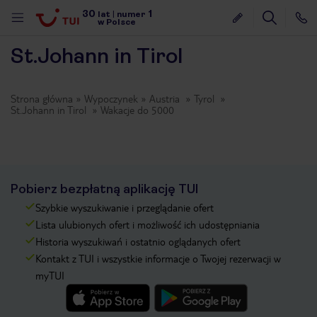
30
1
lat
|
numer
w Polsce
St.Johann in Tirol
Strona główna
Wypoczynek
Austria
Tyrol
St.Johann in Tirol
Wakacje do 5000
Pobierz bezpłatną aplikację TUI
Szybkie wyszukiwanie i przeglądanie ofert
Lista ulubionych ofert i możliwość ich udostępniania
Historia wyszukiwań i ostatnio oglądanych ofert
Kontakt z TUI i wszystkie informacje o Twojej rezerwacji w
myTUI
nute