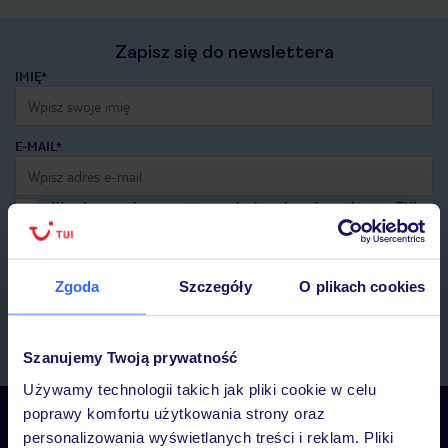
Zapisz się do newslettera
IMIĘ*
E-MAIL*
Wyrażam zgodę na przetwarzanie danych osobowych przez TUI
Poland Sp. z o.o. i TUI Poland Dystrybucja Sp. z o.o. w celach
marketingowych, w zakresie oraz celu wskazanym w
„Informacji o
przetwarzaniu danych osobowych”
, poprzez elektroniczną formę
Zgoda
Szczegóły
O plikach cookies
komunikacji (e-mail), także z użyciem tzw. automatycznych
systemów wywołujących.
Zapisz się
Szanujemy Twoją prywatność
Używamy technologii takich jak pliki cookie w celu
poprawy komfortu użytkowania strony oraz
Skontaktuj się z nami
personalizowania wyświetlanych treści i reklam. Pliki