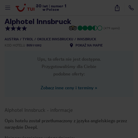
30
1
1
/
34
lat
|
numer
w Polsce
Alphotel Innsbruck
(479 opinii)
AUSTRIA
TYROL
OKOLICE INNSBRUCKU
INNSBRUCK
KOD HOTELU
INN11092
POKAŻ NA MAPIE
Ups, ta oferta nie jest dostępna.
Przygotowaliśmy dla Ciebie
podobne oferty:
Zobacz inne ceny i terminy
»
Alphotel Innsbruck
-
informacje
Opis hotelu został przetłumaczony z języka angielskiego przez
narzędzie DeepL
nute
Najpopularniejsze udogodnienia: