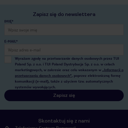
Zapisz się do newslettera
IMIĘ*
E-MAIL*
Wyrażam zgodę na przetwarzanie danych osobowych przez TUI
Poland Sp. z o.o. i TUI Poland Dystrybucja Sp. z o.o. w celach
marketingowych, w zakresie oraz celu wskazanym w
„Informacji o
przetwarzaniu danych osobowych”
, poprzez elektroniczną formę
komunikacji (e-mail), także z użyciem tzw. automatycznych
systemów wywołujących.
Zapisz się
Skontaktuj się z nami
Telefoniczne Centrum Rezerwacji