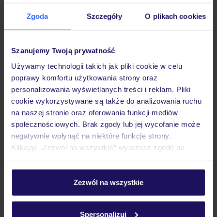
Zgoda
Szczegóły
O plikach cookies
Opinie
Szanujemy Twoją prywatność
Używamy technologii takich jak pliki cookie w celu
Pokoje
poprawy komfortu użytkowania strony oraz
personalizowania wyświetlanych treści i reklam. Pliki
cookie wykorzystywane są także do analizowania ruchu
Wyżywienie
na naszej stronie oraz oferowania funkcji mediów
społecznościowych. Brak zgody lub jej wycofanie może
negatywnie wpłynąć na niektóre funkcje strony.
Atrakcje
Klikając „Zezwól na wszystkie” wyrażasz zgodę na
umieszczenie wszystkich plików cookie. Możesz jednak
personalizować swój wybór wchodząc w zakładkę
Ważne informacje
„Szczegóły”
Zezwól na wszystkie
Szczegółowe informacje o plikach cookie znajdziesz
w
polityce plików cookies
oraz
polityce prywatności
.
Spersonalizuj