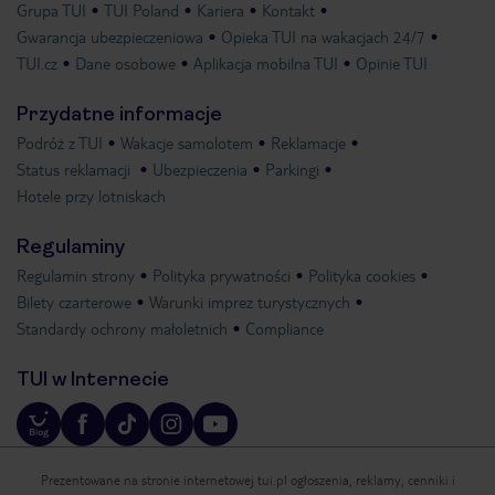
Grupa TUI
TUI Poland
Kariera
Kontakt
Gwarancja ubezpieczeniowa
Opieka TUI na wakacjach 24/7
TUI.cz
Dane osobowe
Aplikacja mobilna TUI
Opinie TUI
Przydatne informacje
Podróż z TUI
Wakacje samolotem
Reklamacje
Status reklamacji
Ubezpieczenia
Parkingi
Hotele przy lotniskach
Regulaminy
Regulamin strony
Polityka prywatności
Polityka cookies
Bilety czarterowe
Warunki imprez turystycznych
Standardy ochrony małoletnich
Compliance
TUI w Internecie
Prezentowane na stronie internetowej tui.pl ogłoszenia, reklamy, cenniki i