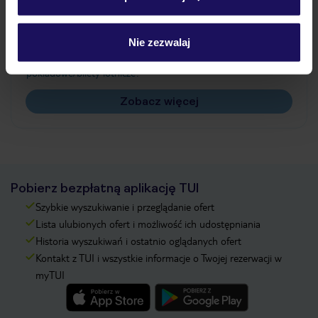
Często zadawane pytania
Jak zmienić uczestników/osobę zgłaszającą?
Nie zezwalaj
Czy w Hotelu będzie przedstawiciel TUI?
Na jakiej podstawie i gdzie otrzymam karty
pokładowe/bilety lotnicze?
Zobacz więcej
Pobierz bezpłatną aplikację TUI
Szybkie wyszukiwanie i przeglądanie ofert
Lista ulubionych ofert i możliwość ich udostępniania
Historia wyszukiwań i ostatnio oglądanych ofert
Kontakt z TUI i wszystkie informacje o Twojej rezerwacji w
myTUI