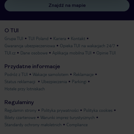
Znajdź na mapie
O TUI
Grupa TUI
TUI Poland
Kariera
Kontakt
Gwarancja ubezpieczeniowa
Opieka TUI na wakacjach 24/7
TUI.cz
Dane osobowe
Aplikacja mobilna TUI
Opinie TUI
Przydatne informacje
Podróż z TUI
Wakacje samolotem
Reklamacje
Status reklamacji
Ubezpieczenia
Parkingi
Hotele przy lotniskach
Regulaminy
Regulamin strony
Polityka prywatności
Polityka cookies
Bilety czarterowe
Warunki imprez turystycznych
Standardy ochrony małoletnich
Compliance