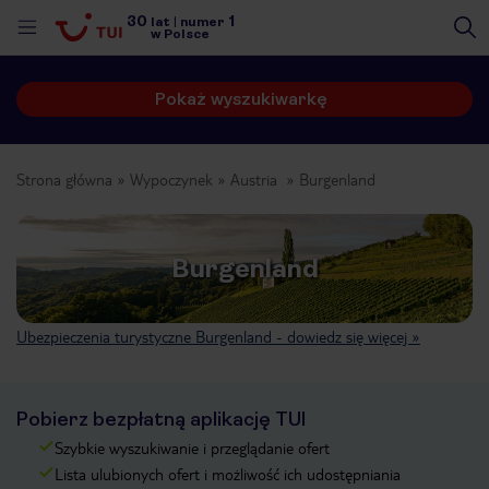
30
1
lat
|
numer
w Polsce
Pokaż wyszukiwarkę
Strona główna
Wypoczynek
Austria
Burgenland
Burgenland
Ubezpieczenia turystyczne Burgenland - dowiedz się więcej »
Pobierz bezpłatną aplikację TUI
Szybkie wyszukiwanie i przeglądanie ofert
nute
Lista ulubionych ofert i możliwość ich udostępniania