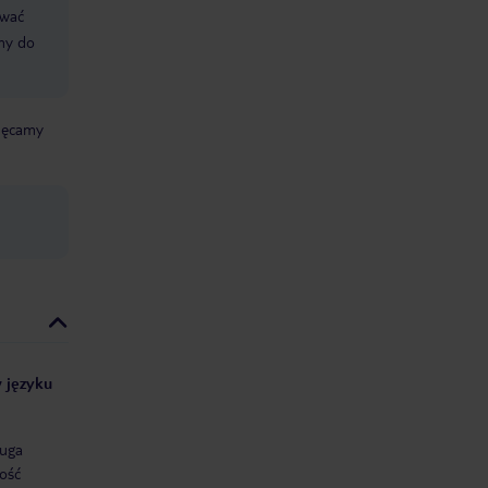
ować
śmy do
chęcamy
w języku
uga
ość