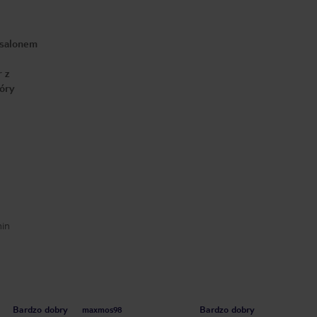
 salonem
 z
tóry
min
Bardzo dobry
Bardzo dobry
maxmos98