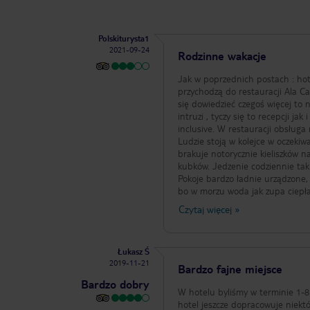
Polskiturysta1
2021-09-24
Rodzinne wakacje
Jak w poprzednich postach : hotel
przychodzą do restauracji Ala Carte.P
się dowiedzieć czegoś więcej to 
intruzi , tyczy się to recepcji j
inclusive. W restauracji obsługa
Ludzie stoją w kolejce w oczekiwa
brakuje notorycznie kieliszków n
kubków. Jedzenie codziennie taki
Pokoje bardzo ładnie urządzone, sprzątane codziennie. Basen mały , woda nie podgrzewana co miało swoje plusy 
bo w morzu woda jak zupa ciepła
śrubach co sprawiało niebezpiecz
Czytaj więcej
»
Leżaków pod dostatkiem. Jedyny minus to rzebracy i daleka droga do baru nad basenem ponieważ bar plażowy
nie jest dla gości all inclusive
nim absolutnie żadnych animacji , dzieci zwyczajnie się
Łukasz Ś
Wieczorem basen zmienia się w r
2019-11-21
samo. Wszyscy goście all inclusive nie mogą zajmować stolików przy basenie czy barze gdyż są one zarezerwowane
Bardzo fajne miejsce
dla gości z zewnątrz. Jak chcesz sobie wieczorem posiedziec , napić się drinka czy posłuchać muzyki i masz trochę
Bardzo dobry
szczęścia to znajdziesz wolny st
W hotelu byliśmy w terminie 1-8
miało miejsce wiele pomyłek ze s
hotel jeszcze dopracowuje niekt