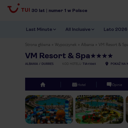
30
lat
|
numer
1
w Polsce
Last Minute
All Inclusive
Lato 2026
Strona główna
Wypoczynek
Albania
VM Resort & Sp
VM Resort & Spa
ALBANIA
DURRES
KOD HOTELU
TIA15065
POKAŻ NA 
Hotel
Opinie
top
Previous slide