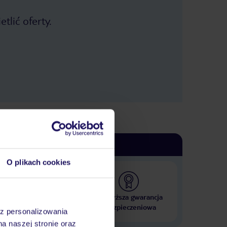
tlić oferty.
O plikach cookies
 000 hoteli w ponad 50
Najwyższa gwarancja
krajach
ubezpieczeniowa
az personalizowania
na naszej stronie oraz