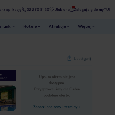
erz aplikację
22 270 31 20
Ulubione
Zaloguj się do myTUI
erunki
Hotele
Atrakcje
Więcej
Udostępnij
e
Ups, ta oferta nie jest
macje
1
/
20
dostępna.
Next slide
Przygotowaliśmy dla Ciebie
podobne oferty:
Zobacz inne ceny i terminy
»