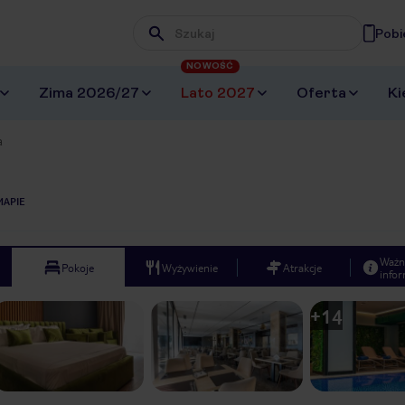
Pobi
Wpisz frazę, której szukasz
NOWOŚĆ
Zima 2026/27
Lato 2027
Oferta
Ki
a
MAPIE
Ważn
Pokoje
Wyżywienie
Atrakcje
infor
+
14