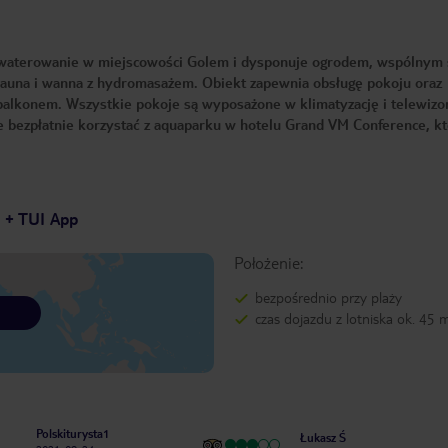
akwaterowanie w miejscowości Golem i dysponuje ogrodem, wspólnym
, sauna i wanna z hydromasażem. Obiekt zapewnia obsługę pokoju oraz
alkonem. Wszystkie pokoje są wyposażone w klimatyzację i telewizor
że bezpłatnie korzystać z aquaparku w hotelu Grand VM Conference, k
7 + TUI App
Położenie:
bezpośrednio przy plaży
czas dojazdu z lotniska ok. 45 
Polskiturysta1
Łukasz Ś