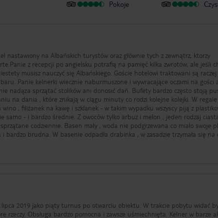
Pokoje
Czys
 nastawiony na Albańskich turystów oraz głównie tych z zewnątrz, ktorzy
anie z recepcji po angielsku potrafią na pamięć kilka zwrotów, ale jeśli chcesz
niestety musisz nauczyć się Albańskiego. Goście hotelowi traktowani są raczej
ak i baru. Panie kelnerki wiecznie naburmuszone i wywracające oczami na gości a
 nie nadąża sprzątać stolików ani donosić dań. Bufety bardzo często stoją pu
niu na dania , które znikają w ciągu minuty co rodzi kolejne kolejki. W regale
a wino , filiżanek na kawę i szklanek - w takim wypadku wszyscy piją z plastik
e samo - i bardzo średnie. Z owoców tylko arbuz i melon , jeden rodzaj ciast
,
 i bardzo brudna. W basenie odpadła drabinka , w zasadzie trzymała się na
eństwo urazu ciała ale nikt na to nie zwracał uwagi. Plaża czysta , zadbana.
 ( absurd) . Nie polecam tego hotelu rodzinom z małymi dziećmi ponieważ nie 
 nudzą. Dla dorosłych z resztą animacji tez nie ma.
estauracje ala carte. Przed barem śpiewa jedna i ta sama Pani dzień w dzie
olik gdzies na tyłach ale nie jest to takie proste. W hotelu podczas naszego p
 lipca 2019 jako piąty turnus po otwarciu obiektu. W trakcie pobytu widać by
trony recepcji - to pomylone pokoje , to przeprowadzki do innych pokoi po ki
óre rzeczy. Obsługa bardzo pomocna i zawsze uśmiechnięta. Kelner w barze al