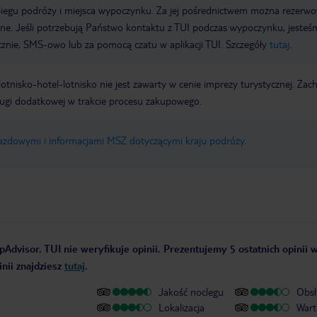
biegu podróży i miejsca wypoczynku. Za jej pośrednictwem można rezerw
wne. Jeśli potrzebują Państwo kontaktu z TUI podczas wypoczynku, jeste
icznie, SMS-owo lub za pomocą czatu w aplikacji TUI. Szczegóły
tutaj
.
e lotnisko-hotel-lotnisko nie jest zawarty w cenie imprezy turystycznej. Za
ługi dodatkowej w trakcie procesu zakupowego.
jazdowymi i informacjami MSZ dotyczącymi kraju podróży
.
pAdvisor. TUI nie weryfikuje opinii. Prezentujemy 5 ostatnich opinii 
nii znajdziesz
tutaj
.
Jakość noclegu
Obsł
Lokalizacja
Wart