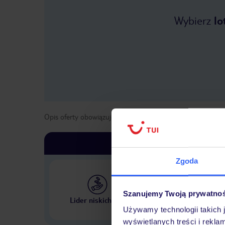
Wybierz
lo
Opis oferty obowiązuje dla wyjazdów w terminie
od
1 maja
Zgoda
Szanujemy Twoją prywatno
Największe biuro podr
Lider niskich cen
w Polsce
Używamy technologii takich 
wyświetlanych treści i rekla