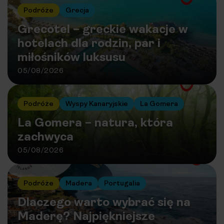
Podróże
Grecja
Grecotel – greckie wakacje w
hotelach dla rodzin, par i
miłośników luksusu
05/08/2026
Podróże
Wyspy Kanaryjskie
La Gomera
La Gomera – natura, która
zachwyca
05/08/2026
Podróże
Madera
Portugalia
Dlaczego warto wybrać się na
Maderę? Najpiękniejsze