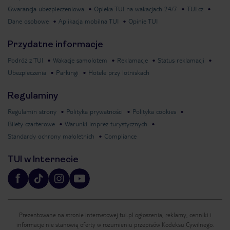
Gwarancja ubezpieczeniowa
Opieka TUI na wakacjach 24/7
TUI.cz
Dane osobowe
Aplikacja mobilna TUI
Opinie TUI
Przydatne informacje
Podróż z TUI
Wakacje samolotem
Reklamacje
Status reklamacji
Ubezpieczenia
Parkingi
Hotele przy lotniskach
Regulaminy
Regulamin strony
Polityka prywatności
Polityka cookies
Bilety czarterowe
Warunki imprez turystycznych
Standardy ochrony małoletnich
Compliance
TUI w Internecie
Prezentowane na stronie internetowej tui.pl ogłoszenia, reklamy, cenniki i
informacje nie stanowią oferty w rozumieniu przepisów Kodeksu Cywilnego.