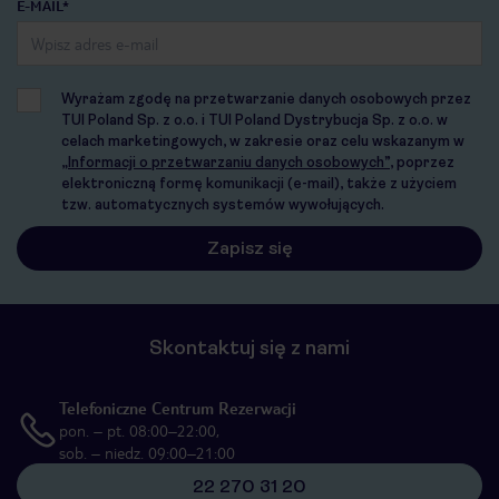
E-MAIL*
Wyrażam zgodę na przetwarzanie danych osobowych przez
TUI Poland Sp. z o.o. i TUI Poland Dystrybucja Sp. z o.o. w
celach marketingowych, w zakresie oraz celu wskazanym w
„Informacji o przetwarzaniu danych osobowych”
, poprzez
elektroniczną formę komunikacji (e-mail), także z użyciem
tzw. automatycznych systemów wywołujących.
Skontaktuj się z nami
Telefoniczne Centrum Rezerwacji
pon. – pt. 08:00–22:00,
sob. – niedz. 09:00–21:00
22 270 31 20