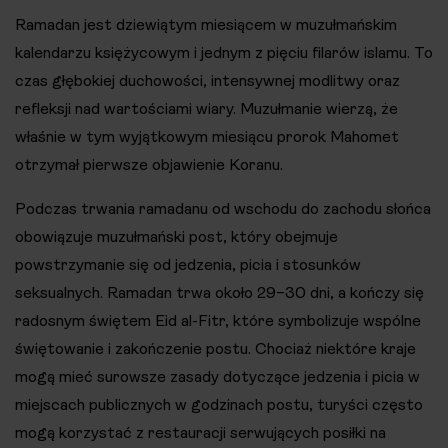
Ramadan jest dziewiątym miesiącem w muzułmańskim
kalendarzu księżycowym i jednym z pięciu filarów islamu. To
czas głębokiej duchowości, intensywnej modlitwy oraz
refleksji nad wartościami wiary. Muzułmanie wierzą, że
właśnie w tym wyjątkowym miesiącu prorok Mahomet
otrzymał pierwsze objawienie Koranu.
Podczas trwania ramadanu od wschodu do zachodu słońca
obowiązuje muzułmański post, który obejmuje
powstrzymanie się od jedzenia, picia i stosunków
seksualnych. Ramadan trwa około 29–30 dni, a kończy się
radosnym świętem Eid al-Fitr, które symbolizuje wspólne
świętowanie i zakończenie postu. Chociaż niektóre kraje
mogą mieć surowsze zasady dotyczące jedzenia i picia w
miejscach publicznych w godzinach postu, turyści często
mogą korzystać z restauracji serwujących posiłki na