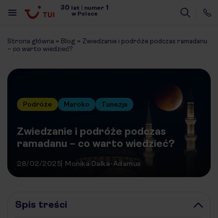
30
1
lat
|
numer
w Polsce
Strona główna
»
Blog
»
Zwiedzanie i podróże podczas ramadanu
– co warto wiedzieć?
Podróże
Maroko
Tunezja
Zwiedzanie i podróże podczas
ramadanu – co warto wiedzieć?
28/02/2025
Monika Dalka-Adamus
Spis treści