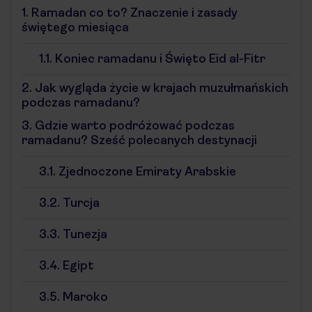
1.
Ramadan co to? Znaczenie i zasady
świętego miesiąca
1.1.
Koniec ramadanu i Święto Eid al-Fitr
2.
Jak wygląda życie w krajach muzułmańskich
podczas ramadanu?
3.
Gdzie warto podróżować podczas
ramadanu? Sześć polecanych destynacji
3.1.
Zjednoczone Emiraty Arabskie
3.2.
Turcja
3.3.
Tunezja
3.4.
Egipt
3.5.
Maroko