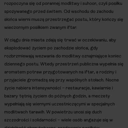
rozpoczyna się od porannej modlitwy i suhoor, czyli posiłku
spożywanego przed świtem. Od wschodu do zachodu
słońca wierni muszą przestrzegać postu, który kończy się
wieczornym posiłkiem zwanym iftar.
W ciągu dnia miasta zdają się trwać w oczekiwaniu, aby
eksplodować życiem po zachodzie słońca, gdy
rozbrzmiewają wezwania do modlitwy oznajmiające koniec
dziennego postu. Wtedy przestrzeń publiczna wypełnia się
aromatem potraw przygotowanych na iftar, a rodziny i
przyjaciele gromadzą się przy wspólnych stołach. Nocne
życie nabiera intensywności – restauracje, kawiarnie i
bazary tętnią życiem do późnych godzin, a meczety
wypełniają się wiernymi uczestniczącymi w specjalnych
modlitwach tarawih. W powietrzu unosi się duch
szczodrości i solidarności – wiele osób angażuje się w
działalność charytatywną, rozdawanie posiłków