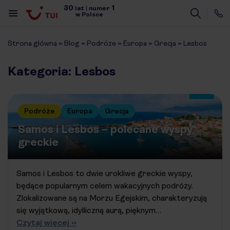
30
1
lat
|
numer
w Polsce
Strona główna
»
Blog
»
Podróże
»
Europa
»
Grecja
»
Lesbos
Kategoria: Lesbos
Podróże
Europa
Grecja
Samos i Lesbos – polecane wyspy
greckie
Samos i Lesbos to dwie urokliwe greckie wyspy,
będące popularnym celem wakacyjnych podróży.
Zlokalizowane są na Morzu Egejskim, charakteryzują
się wyjątkową, idylliczną aurą, pięknym…
Czytaj więcej ››