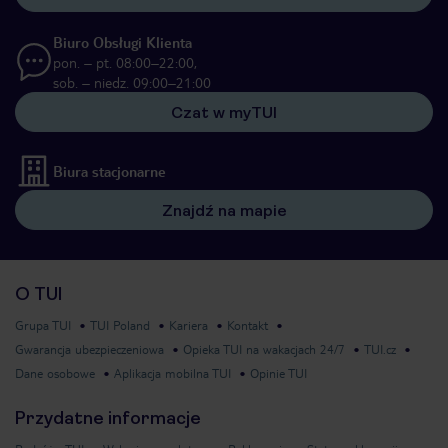
Biuro Obsługi Klienta
pon. – pt. 08:00–22:00,
sob. – niedz. 09:00–21:00
Czat w myTUI
Biura stacjonarne
Znajdź na mapie
O TUI
Grupa TUI
TUI Poland
Kariera
Kontakt
Gwarancja ubezpieczeniowa
Opieka TUI na wakacjach 24/7
TUI.cz
Dane osobowe
Aplikacja mobilna TUI
Opinie TUI
Przydatne informacje