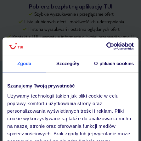
Pobierz bezpłatną aplikację TUI
Szybkie wyszukiwanie i przeglądanie ofert
Lista ulubionych ofert i możliwość ich udostępniania
Historia wyszukiwań i ostatnio oglądanych ofert
Kontakt z TUI i wszystkie informacje o Twojej rezerwacji w myTUI
Zgoda
Szczegóły
O plikach cookies
Zapisz się do newslettera
IMIĘ*
Szanujemy Twoją prywatność
Używamy technologii takich jak pliki cookie w celu
poprawy komfortu użytkowania strony oraz
E-MAIL*
personalizowania wyświetlanych treści i reklam. Pliki
cookie wykorzystywane są także do analizowania ruchu
na naszej stronie oraz oferowania funkcji mediów
Wyrażam zgodę na przetwarzanie danych osobowych przez
społecznościowych. Brak zgody lub jej wycofanie może
TUI Poland Sp. z o.o. i TUI Poland Dystrybucja Sp. z o.o. w