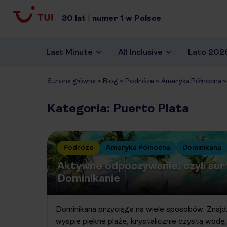
30
lat
|
numer
1
w Polsce
Last Minute
All Inclusive
Lato 202
Strona główna
»
Blog
»
Podróże
»
Ameryka Północna
Kategoria: Puerto Plata
Podróże
Ameryka Północna
Dominikana
Aktywne odpoczywanie, czyli su
Dominikanie
Dominikana przyciąga na wiele sposobów. Znajdzi
wyspie piękne plaże, krystalicznie czystą wodę