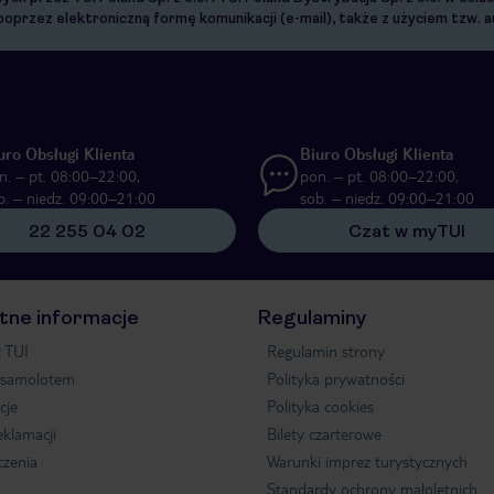
 poprzez elektroniczną formę komunikacji (e-mail), także z użyciem tzw
uro Obsługi Klienta
Biuro Obsługi Klienta
n. – pt. 08:00–22:00,
pon. – pt. 08:00–22:00,
b. – niedz. 09:00–21:00
sob. – niedz. 09:00–21:00
22 255 04 02
Czat w myTUI
tne informacje
Regulaminy
 TUI
Regulamin strony
 samolotem
Polityka prywatności
cje
Polityka cookies
eklamacji
Bilety czarterowe
czenia
Warunki imprez turystycznych
Standardy ochrony małoletnich