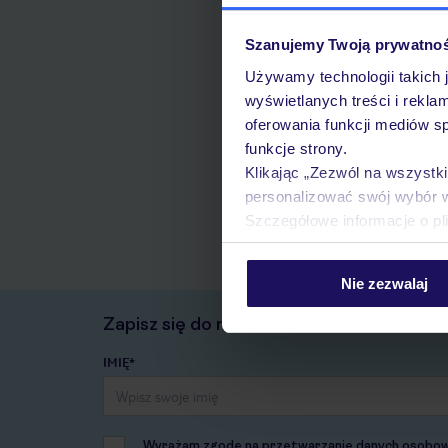
Szanujemy Twoją prywatno
Używamy technologii takich 
wyświetlanych treści i rekla
oferowania funkcji mediów s
funkcje strony.
Klikając „Zezwól na wszystk
personalizować swój wybór 
Szczegółowe informacje o pl
Nie zezwalaj
Zapisz się do newslettera
IMIĘ*
Wyrażam zgodę na przetwarzanie danych osobowych