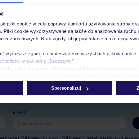
ść
jak pliki cookie w celu poprawy komfortu użytkowania strony or
m. Pliki cookie wykorzystywane są także do analizowania ruchu 
Pobierz bezpłatną aplikację TUI
połecznościowych. Brak zgody lub jej wycofanie może negatywni
Szybkie wyszukiwanie i przeglądanie ofert
Lista ulubionych ofert i możliwość ich udostępni
ie” wyrażasz zgodę na umieszczenie wszystkich plików cookie
Historia wyszukiwań i ostatnio oglądanych ofert
wchodząc w zakładkę „Szczegóły”
Kontakt z TUI i wszystkie informacje o Twojej re
ikach cookie znajdziesz w
polityce plików cookies
oraz
polity
Spersonalizuj
Z
E-MAIL*
 przez TUI Poland Sp. z o.o. i TUI Poland Dystrybucja Sp. z o.o. w cel