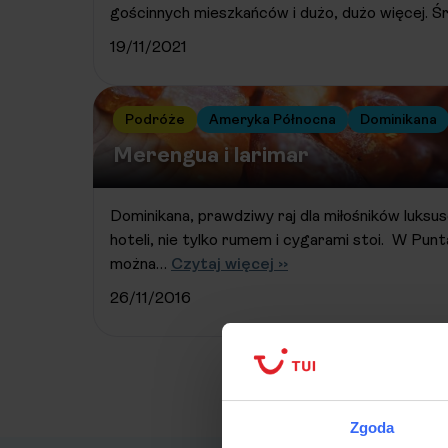
gościnnych mieszkańców i dużo, dużo więcej. 
19/11/2021
Podróże
Ameryka Północna
Dominikana
Merengua i larimar
Dominikana, prawdziwy raj dla miłośników luksus
hoteli, nie tylko rumem i cygarami stoi. W Pun
można…
Czytaj więcej ››
26/11/2016
Zgoda