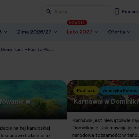
Pobierz
NOWOŚĆ
6
Zima 2026/27
Lato 2027
Oferta
»
Dominikana
»
Puerto Plata
Podróże
Ameryka Północ
rfowanie w
Karnawał w Dominika
Karnawał jest niewątpliwie n
Dominikanie. Jak mawiają jej m
ecie na tej karaibskiej
narodowa tożsamość: w tańc
, luksusowe hotele oraz