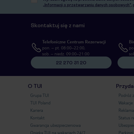
„Informacji o przetwarzaniu danych osobowych”
,
Skontaktuj się z nami
Telefoniczne Centrum Rezerwacji
Bi
pon. – pt. 08:00–22:00,
po
sob. – niedz. 09:00–21:00
so
22 270 31 20
O TUI
Przyda
Grupa TUI
Podróż z
TUI Poland
Wakacje
Kariera
Reklama
Kontakt
Status r
Gwarancja ubezpieczeniowa
Ubezpie
Opieka TUI na wakacjach 24/7
Parkingi