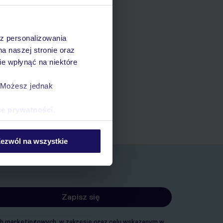
az personalizowania
na naszej stronie oraz
e wpłynąć na niektóre
ania
. Możesz jednak
zerwacji w myTUI
ce prywatności
.
ezwól na wszystkie
ach marketingowych, w zakresie oraz celu wskazanym w