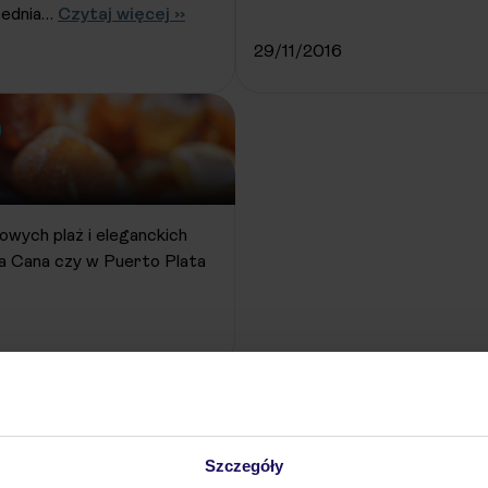
Średnia…
Czytaj więcej ››
29/11/2016
owych plaż i eleganckich
ta Cana czy w Puerto Plata
Szczegóły