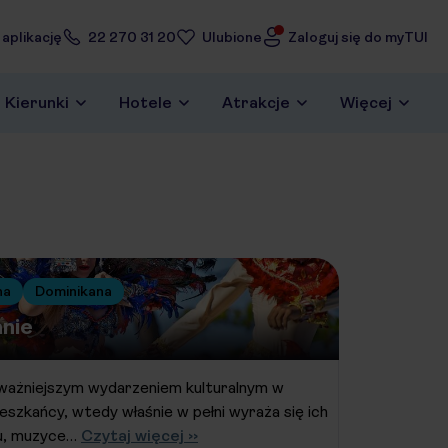
 aplikację
22 270 31 20
Ulubione
Zaloguj się do myTUI
Kierunki
Hotele
Atrakcje
Więcej
na
Dominikana
nie
ajważniejszym wydarzeniem kulturalnym w
ieszkańcy, wtedy właśnie w pełni wyraża się ich
u, muzyce…
Czytaj więcej ››