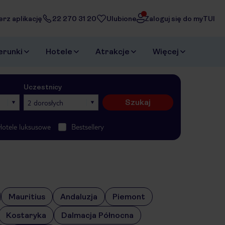
erz aplikację
22 270 31 20
Ulubione
Zaloguj się do myTUI
erunki
Hotele
Atrakcje
Więcej
Uczestnicy
Szukaj
2 dorosłych
Hotele luksusowe
Bestsellery
Mauritius
Andaluzja
Piemont
Kostaryka
Dalmacja Północna