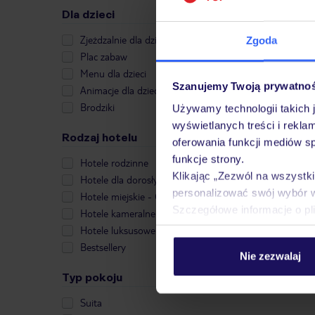
Dla dzieci
Zjeżdzalnie dla dzieci
Zgoda
Plac zabaw
Menu dla dzieci
Szanujemy Twoją prywatno
Animacje dla dzieci
Brodziki
Używamy technologii takich 
wyświetlanych treści i rekla
Rodzaj hotelu
oferowania funkcji mediów s
funkcje strony.
Hotele rodzinne
Klikając „Zezwól na wszystk
Hotele dla dorosłych
personalizować swój wybór 
Hotele miejskie - City Break
Szczegółowe informacje o pl
Hotele kameralne
Hotele luksusowe
Bestsellery
Nie zezwalaj
Typ pokoju
Suita