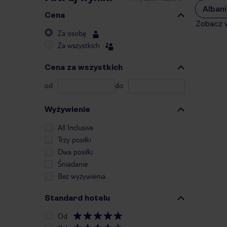
Albani
Cena
Zobacz 
Za osobę
Za wszystkich
Cena za wszystkich
od
do
Wyżywienie
All Inclusive
Trzy posiłki
Dwa posiłki
Śniadanie
Bez wyżywienia
Standard hotelu
Od