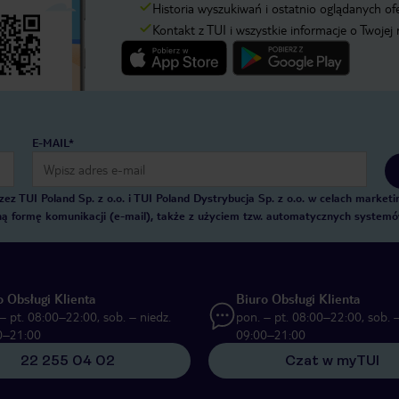
Historia wyszukiwań i ostatnio oglądanych of
Kontakt z TUI i wszystkie informacje o Twojej
E-MAIL*
 TUI Poland Sp. z o.o. i TUI Poland Dystrybucja Sp. z o.o. w celach marke
zną formę komunikacji (e-mail), także z użyciem tzw. automatycznych system
o Obsługi Klienta
Biuro Obsługi Klienta
– pt. 08:00–22:00, sob. – niedz.
pon. – pt. 08:00–22:00, sob. –
0–21:00
09:00–21:00
22 255 04 02
Czat w myTUI