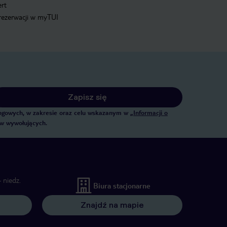
ert
 rezerwacji w myTUI
Zapisz się
tingowych, w zakresie oraz celu wskazanym w
„Informacji o
ów wywołujących.
 niedz.
Biura stacjonarne
Znajdź na mapie