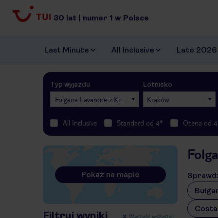
30
lat
|
numer
1
w Polsce
Last Minute
All Inclusive
Lato 2026
Typ wyjazdu
Lotnisko
Folgaria Lavarone z Krakowa
Kraków
All Inclusive
Standard od 4*
Ocena od 4
Folg
Pokaż na mapie
Sprawdź
Bułgar
Costa
Filtruj wyniki
Wyczyść wszystko