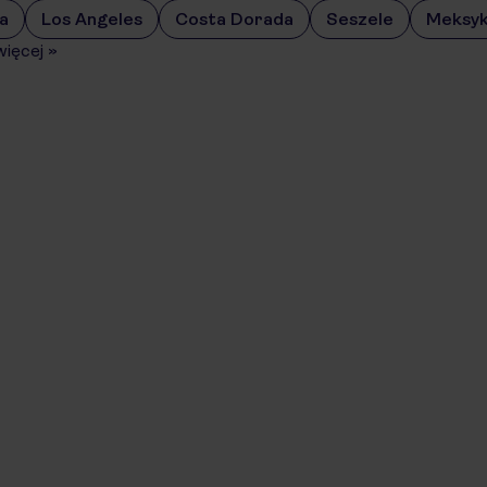
a
Los Angeles
Costa Dorada
Seszele
Meksy
więcej
»