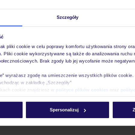
Szczegóły
ść
jak pliki cookie w celu poprawy komfortu użytkowania strony or
m. Pliki cookie wykorzystywane są także do analizowania ruchu 
połecznościowych. Brak zgody lub jej wycofanie może negatywni
ie” wyrażasz zgodę na umieszczenie wszystkich plików cookie
wchodząc w zakładkę „Szczegóły”
ikach cookie znajdziesz w
polityce plików cookies
oraz
polity
Spersonalizuj
Z