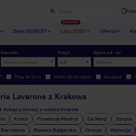
Pobi
Wpisz frazę, której szukasz
NOWOŚĆ
Zima 2026/27
Lato 2027
Oferta
Ki
Kierunki
Pobyt
Wylot od - do
Dowolny kierunek
6-8
Dowolny
*
Plaża do 50 m
Hotele dla dorosłych
Aquapark
aria Lavarone z Krakowa
 dokąd polecisz z miasta Kraków
ia
Kreta
Prowincja Madryt
Da Nang
Sycylia
 Barcelona
Riwiera Bułgarska
Grecja
Wenecja