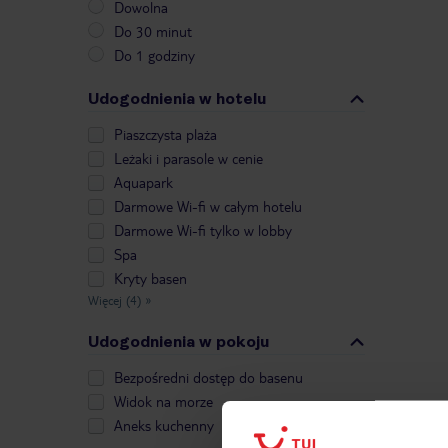
Dowolna
Do 30 minut
Do 1 godziny
Udogodnienia w hotelu
Piaszczysta plaża
Leżaki i parasole w cenie
Aquapark
Darmowe Wi-fi w całym hotelu
Darmowe Wi-fi tylko w lobby
Spa
Kryty basen
Więcej (4)
»
Udogodnienia w pokoju
Bezpośredni dostęp do basenu
Widok na morze
Aneks kuchenny