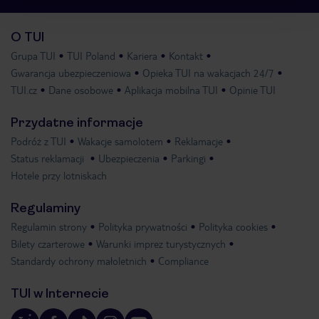
O TUI
Grupa TUI
TUI Poland
Kariera
Kontakt
Gwarancja ubezpieczeniowa
Opieka TUI na wakacjach 24/7
TUI.cz
Dane osobowe
Aplikacja mobilna TUI
Opinie TUI
Przydatne informacje
Podróż z TUI
Wakacje samolotem
Reklamacje
Status reklamacji
Ubezpieczenia
Parkingi
Hotele przy lotniskach
Regulaminy
Regulamin strony
Polityka prywatności
Polityka cookies
Bilety czarterowe
Warunki imprez turystycznych
Standardy ochrony małoletnich
Compliance
TUI w Internecie