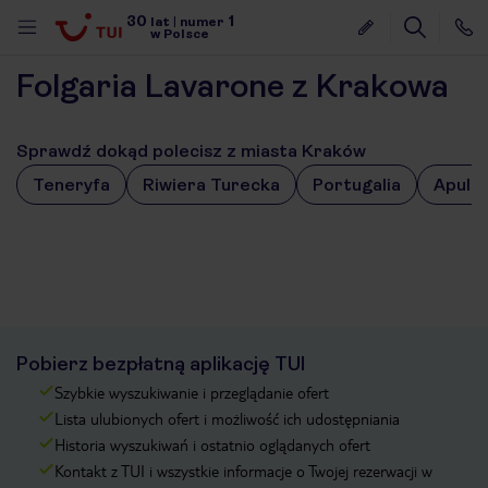
30
1
lat
|
numer
w Polsce
Folgaria Lavarone z Krakowa
Sprawdź dokąd polecisz z miasta Kraków
Teneryfa
Riwiera Turecka
Portugalia
Apulia
Pobierz bezpłatną aplikację TUI
Szybkie wyszukiwanie i przeglądanie ofert
Lista ulubionych ofert i możliwość ich udostępniania
Historia wyszukiwań i ostatnio oglądanych ofert
nute
Kontakt z TUI i wszystkie informacje o Twojej rezerwacji w