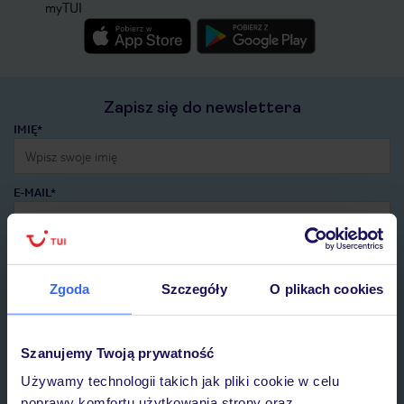
myTUI
Zapisz się do newslettera
IMIĘ*
E-MAIL*
Wyrażam zgodę na przetwarzanie danych osobowych przez TUI
Poland Sp. z o.o. i TUI Poland Dystrybucja Sp. z o.o. w celach
marketingowych, w zakresie oraz celu wskazanym w
„Informacji o
Zgoda
Szczegóły
O plikach cookies
przetwarzaniu danych osobowych”
, poprzez elektroniczną formę
komunikacji (e-mail), także z użyciem tzw. automatycznych
systemów wywołujących.
Szanujemy Twoją prywatność
Zapisz się
Używamy technologii takich jak pliki cookie w celu
poprawy komfortu użytkowania strony oraz