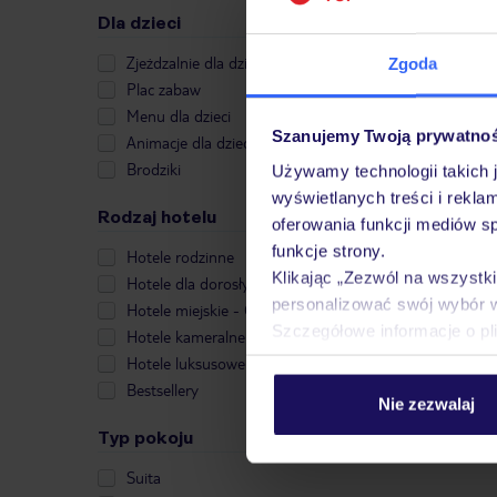
Dla dzieci
Zjeżdzalnie dla dzieci
Zgoda
Plac zabaw
Menu dla dzieci
Szanujemy Twoją prywatno
Animacje dla dzieci
Brodziki
Używamy technologii takich 
wyświetlanych treści i rekla
Rodzaj hotelu
oferowania funkcji mediów s
funkcje strony.
Hotele rodzinne
Klikając „Zezwól na wszystk
Hotele dla dorosłych
personalizować swój wybór 
Hotele miejskie - City Break
Szczegółowe informacje o pl
Hotele kameralne
Hotele luksusowe
Bestsellery
Nie zezwalaj
Typ pokoju
Suita