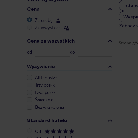
Indone
Cena
Wyspa
Za osobę
Zobacz 
Za wszystkich
Cena za wszystkich
Strona gł
od
do
Wyżywienie
All Inclusive
Trzy posiłki
Dwa posiłki
Śniadanie
Bez wyżywienia
Standard hotelu
Od