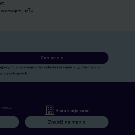
ert
 rezerwacji w myTUI
Zapisz się
tingowych, w zakresie oraz celu wskazanym w
„Informacji o
ów wywołujących.
 niedz.
Biura stacjonarne
Znajdź na mapie