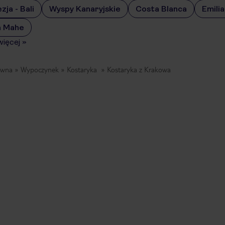
zja - Bali
Wyspy Kanaryjskie
Costa Blanca
Emili
 Mahe
więcej
»
ówna
Wypoczynek
Kostaryka
Kostaryka z Krakowa