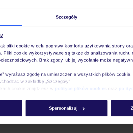
Szczegóły
ść
jak pliki cookie w celu poprawy komfortu użytkowania strony or
m. Pliki cookie wykorzystywane są także do analizowania ruchu 
połecznościowych. Brak zgody lub jej wycofanie może negatywni
ie” wyrażasz zgodę na umieszczenie wszystkich plików cookie
wchodząc w zakładkę „Szczegóły”
ikach cookie znajdziesz w
polityce plików cookies
oraz
polity
Spersonalizuj
Z