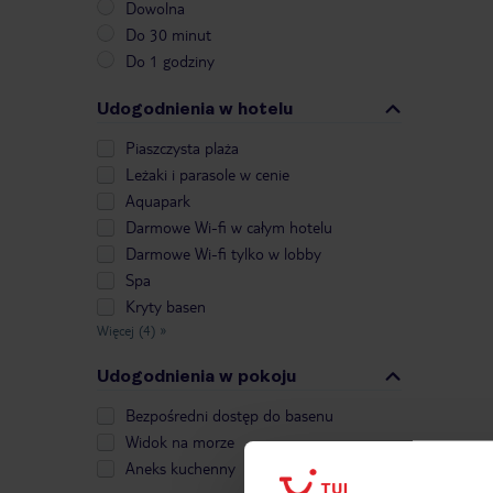
Dowolna
Do 30 minut
Do 1 godziny
Udogodnienia w hotelu
Piaszczysta plaża
Leżaki i parasole w cenie
Aquapark
Darmowe Wi-fi w całym hotelu
Darmowe Wi-fi tylko w lobby
Spa
Kryty basen
Więcej (4)
»
Udogodnienia w pokoju
Bezpośredni dostęp do basenu
Widok na morze
Aneks kuchenny