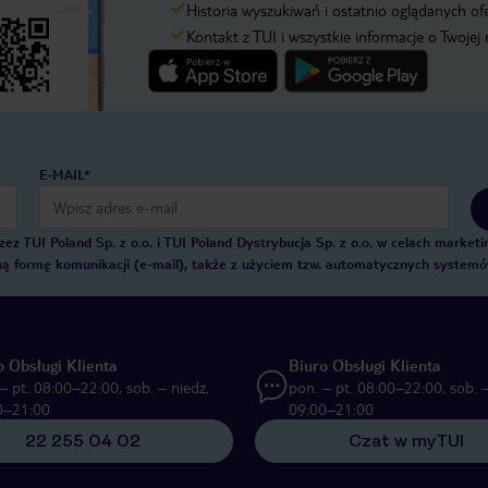
Historia wyszukiwań i ostatnio oglądanych of
Kontakt z TUI i wszystkie informacje o Twojej
E-MAIL*
 TUI Poland Sp. z o.o. i TUI Poland Dystrybucja Sp. z o.o. w celach marke
zną formę komunikacji (e-mail), także z użyciem tzw. automatycznych system
o Obsługi Klienta
Biuro Obsługi Klienta
– pt. 08:00–22:00, sob. – niedz.
pon. – pt. 08:00–22:00, sob. –
0–21:00
09:00–21:00
22 255 04 02
Czat w myTUI