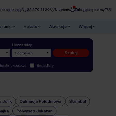
erz aplikację
22 270 31 20
Ulubione
Zaloguj się do myTUI
erunki
Hotele
Atrakcje
Więcej
Uczestnicy
Szukaj
2 dorosłych
Hotele luksusowe
Bestsellery
y Jork
Dalmacja Południowa
Stambuł
ajka
Półwysep Jukatan