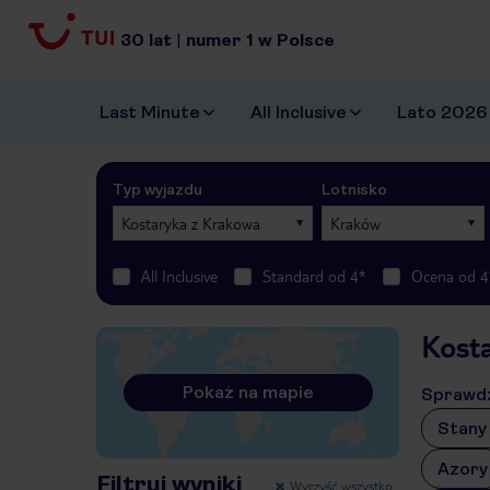
30
lat
|
numer
1
w Polsce
Last Minute
All Inclusive
Lato 2026
Typ wyjazdu
Lotnisko
Kostaryka z Krakowa
Kraków
All Inclusive
Standard od 4*
Ocena od 4
Kost
Pokaż na mapie
Sprawdź
Stany
Azory
Filtruj wyniki
Wyczyść wszystko