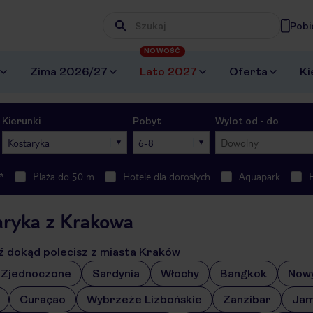
Pobi
Wpisz frazę, której szukasz
NOWOŚĆ
Zima 2026/27
Lato 2027
Oferta
Ki
Kierunki
Pobyt
Wylot od - do
Kostaryka
6-8
Dowolny
*
Plaża do 50 m
Hotele dla dorosłych
Aquapark
aryka z Krakowa
 dokąd polecisz z miasta Kraków
 Zjednoczone
Sardynia
Włochy
Bangkok
Now
Curaçao
Wybrzeże Lizbońskie
Zanzibar
Jam