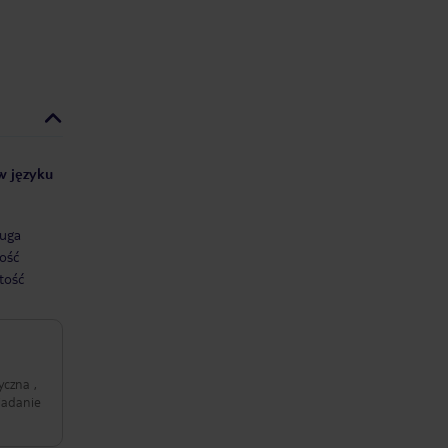
 w języku
uga
ość
tość
yczna ,
iadanie