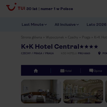
30
lat
|
numer
1
w Polsce
Last Minute
All Inclusive
Lato 2026
Strona główna
Wypoczynek
Czechy
Praga
K+K Hote
K+K Hotel Central
CZECHY
PRAGA
PRAGA
KOD HOTELU
PRG10005
POK
Hotel
Opinie
top
Previous slide