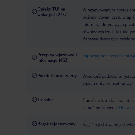
Opieka TUI na
W rezerwowanym hotelu opiek
wakacjach 24/7
pośrednictwem czatu w aplik
informacji dotyczących prze
również wycieczki fakultaty
Państwa dyspozycji: telefon
Przepisy wjazdowe i
Zapoznaj się z przepisami w
informacje MSZ
Podatek turystyczny
Wysokość podatku turystycz
Opłata dotyczy osób powyżej
Transfer
Transfer z lotniska i na l
za pośrednictwem
TUI Cars.
Bagaż rejestrowany
Bagaż rejestrowany jest wlic