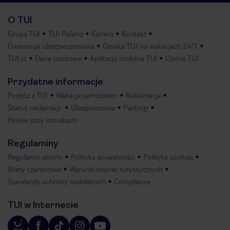
O TUI
Grupa TUI
TUI Poland
Kariera
Kontakt
Gwarancja ubezpieczeniowa
Opieka TUI na wakacjach 24/7
TUI.cz
Dane osobowe
Aplikacja mobilna TUI
Opinie TUI
Przydatne informacje
Podróż z TUI
Wakacje samolotem
Reklamacje
Status reklamacji
Ubezpieczenia
Parkingi
Hotele przy lotniskach
Regulaminy
Regulamin strony
Polityka prywatności
Polityka cookies
Bilety czarterowe
Warunki imprez turystycznych
Standardy ochrony małoletnich
Compliance
TUI w Internecie