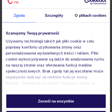
Hotel
Zgoda
Szczegóły
O plikach cookies
Opinie
Szanujemy Twoją prywatność
Używamy technologii takich jak pliki cookie w celu
poprawy komfortu użytkowania strony oraz
Pokoje
personalizowania wyświetlanych treści i reklam. Pliki
cookie wykorzystywane są także do analizowania ruchu
na naszej stronie oraz oferowania funkcji mediów
Wyżywienie
społecznościowych. Brak zgody lub jej wycofanie może
negatywnie wpłynąć na niektóre funkcje strony.
Klikając „Zezwól na wszystkie” wyrażasz zgodę na
Atrakcje
umieszczenie wszystkich plików cookie. Możesz jednak
personalizować swój wybór wchodząc w zakładkę
„Szczegóły”
Zezwól na wszystkie
Ważne informacje
Szczegółowe informacje o plikach cookie znajdziesz