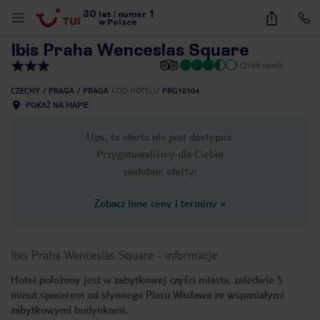
30
1
1
/
12
lat
|
numer
w Polsce
Ibis Praha Wenceslas Square
(2166 opinii)
CZECHY
PRAGA
PRAGA
KOD HOTELU
PRG10104
POKAŻ NA MAPIE
Ups, ta oferta nie jest dostępna.
Przygotowaliśmy dla Ciebie
podobne oferty:
Zobacz inne ceny i terminy
»
Ibis Praha Wenceslas Square
-
informacje
Hotel położony jest w zabytkowej części miasta, zaledwie 5
minut spacerem od słynnego Placu Wacława ze wspaniałymi
nute
zabytkowymi budynkami.