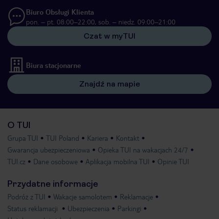
Biuro Obsługi Klienta
pon. – pt. 08:00–22:00, sob. – niedz. 09:00–21:00
Czat w myTUI
Biura stacjonarne
Znajdź na mapie
O TUI
Grupa TUI
TUI Poland
Kariera
Kontakt
Gwarancja ubezpieczeniowa
Opieka TUI na wakacjach 24/7
TUI.cz
Dane osobowe
Aplikacja mobilna TUI
Opinie TUI
Przydatne informacje
Podróż z TUI
Wakacje samolotem
Reklamacje
Status reklamacji
Ubezpieczenia
Parkingi