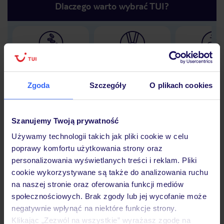
Dlaczego warto wybrać TUI?
Lider niskich cen
Największe biuro
30 lat w P
podróży w Polsce
Zgoda
Szczegóły
O plikach cookies
Szanujemy Twoją prywatność
Hotel
Używamy technologii takich jak pliki cookie w celu
poprawy komfortu użytkowania strony oraz
personalizowania wyświetlanych treści i reklam. Pliki
Opinie
cookie wykorzystywane są także do analizowania ruchu
na naszej stronie oraz oferowania funkcji mediów
społecznościowych. Brak zgody lub jej wycofanie może
Pokoje
negatywnie wpłynąć na niektóre funkcje strony.
Klikając „Zezwól na wszystkie” wyrażasz zgodę na