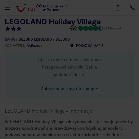
30
1
1
/
15
lat
|
numer
w Polsce
LEGOLAND Holiday Village
(1586 opinii)
DANIA
BILLUND-LEGOLAND
BILLUND
KOD HOTELU
AAR02021
POKAŻ NA MAPIE
Ups, ta oferta nie jest dostępna.
Przygotowaliśmy dla Ciebie
podobne oferty:
Zobacz inne ceny i terminy
»
LEGOLAND Holiday Village
-
informacje
W LEGOLAND Holiday Village zdecydowanie Ty i Twoje pociechy
możecie spodziewać się prawdziwej kowbojskiej atmosfery
nute
podczas pobytu w domkach na Dzikim Zachodzie. Obiekty