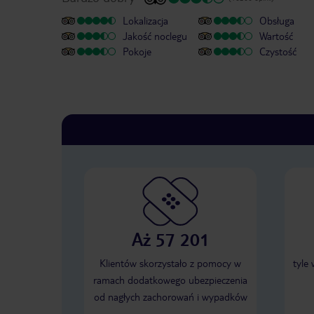
Lokalizacja
Obsługa
Jakość noclegu
Wartość
Pokoje
Czystość
Aż 57 201
Klientów skorzystało z pomocy w
tyle
ramach dodatkowego ubezpieczenia
od nagłych zachorowań i wypadków