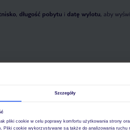
tnisko
,
długość pobytu
i
datę wylotu
, aby wyświe
opada 2026
do
30 kwietnia 2027
Dlaczego warto wybrać TUI?
Szczegóły
ść
óży
Tylko u nas opieka na
10
30 lat w Polsce
wakacjach 24/7
jak pliki cookie w celu poprawy komfortu użytkowania strony or
m. Pliki cookie wykorzystywane są także do analizowania ruchu 