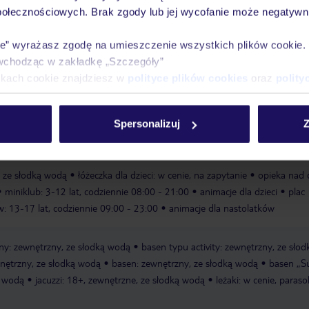
połecznościowych. Brak zgody lub jej wycofanie może negatywni
Ważn
ie” wyrażasz zgodę na umieszczenie wszystkich plików cookie
Pokoje
Wyżywienie
Atrakcje
infor
wchodząc w zakładkę „Szczegóły”
ikach cookie znajdziesz w
polityce plików cookies
oraz
polity
Spersonalizuj
Z
iaszczysta
leżaki w cenie
parasole w cenie
ręczniki w cenie
, ze słodką wodą
łóżeczka dla dzieci: w cenie, na zapytanie
opieka nad 
miniklub: 3-12 lat, codziennie 08:00 - 21:00
animacje dla dzieci
plac
w: 13-17 lat, codziennie 09:00 - 23:00
animacje dla nastolatków
jny: zewnętrzny, ze słodką wodą
basen typu activity: zewnętrzny, ze słod
wnętrzny, ze słodką wodą
basen: zewnętrzny, ze słodką wodą
basen „S
ą wodą
jacuzzi: 18+, zewnętrzne, ze słodką wodą
leżaki: w cenie, paraso