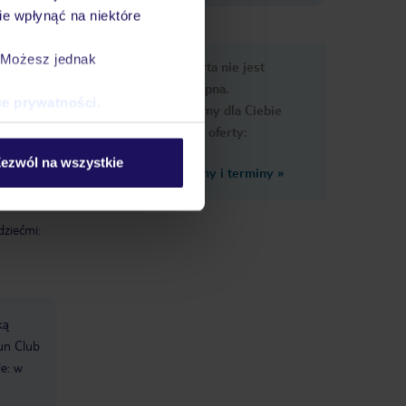
e wpłynąć na niektóre
e
. Możesz jednak
Ups, ta oferta nie jest
macje
dostępna.
ce prywatności
.
Przygotowaliśmy dla Ciebie
podobne oferty:
ezwól na wszystkie
Zobacz inne ceny i terminy
»
dziećmi:
ką
un Club
le: w