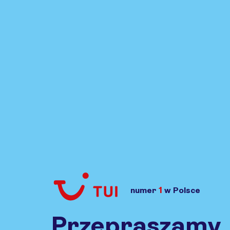
1
numer
w Polsce
Przejdź do TUI.pl
Przepraszamy