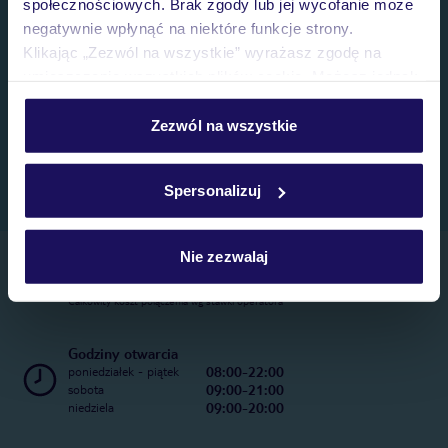
społecznościowych. Brak zgody lub jej wycofanie może
negatywnie wpłynąć na niektóre funkcje strony.
Klikając „Zezwól na wszystkie” wyrażasz zgodę na
umieszczenie wszystkich plików cookie. Możesz jednak
personalizować swój wybór wchodząc w zakładkę
„Szczegóły”
Zezwól na wszystkie
Szczegółowe informacje o plikach cookie znajdziesz
w
polityce plików cookies
oraz
polityce prywatności
.
Spersonalizuj
Nie zezwalaj
Telefoniczne Centrum Rezerwacji
22 270 31 20
Całkowity koszt połączenia wg stawki operatora
Godziny otwarcia
08:00-22:00
poniedziałek - piątek
09:00-21:00
sobota
09:00-20:00
niedziela