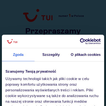
1
numer
w Polsce
Przejdź do TUI.pl
Przepraszamy
Wysłaliśmy nasz serwis na krótkie wakacje.
Wracamy niebawem!
Zgoda
Szczegóły
O plikach cookies
Szanujemy Twoją prywatność
Używamy technologii takich jak pliki cookie w celu
poprawy komfortu użytkowania strony oraz
personalizowania wyświetlanych treści i reklam. Pliki
cookie wykorzystywane są także do analizowania ruchu
na naszej stronie oraz oferowania funkcji mediów