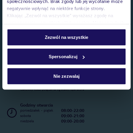
społecznościowych. Brak zgody lub jej wycofanie może
negatywnie wpłynąć na niektóre funkcje strony.
Klikając „Zezwól na wszystkie” wyrażasz zgodę na
umieszczenie wszystkich plików cookie. Możesz jednak
personalizować swój wybór wchodząc w zakładkę
„Szczegóły”
Zezwól na wszystkie
Szczegółowe informacje o plikach cookie znajdziesz
w
polityce plików cookies
oraz
polityce prywatności
.
Spersonalizuj
Nie zezwalaj
Telefoniczne Centrum Rezerwacji
22 270 31 20
Całkowity koszt połączenia wg stawki operatora
Godziny otwarcia
08:00-22:00
poniedziałek - piątek
09:00-21:00
sobota
09:00-20:00
niedziela