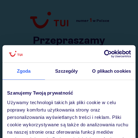
1
numer
w Polsce
Przejdź do TUI.pl
Przepraszamy
Wysłaliśmy nasz serwis na krótkie wakacje.
Wracamy niebawem!
Zgoda
Szczegóły
O plikach cookies
Szanujemy Twoją prywatność
Używamy technologii takich jak pliki cookie w celu
poprawy komfortu użytkowania strony oraz
personalizowania wyświetlanych treści i reklam. Pliki
cookie wykorzystywane są także do analizowania ruchu
na naszej stronie oraz oferowania funkcji mediów