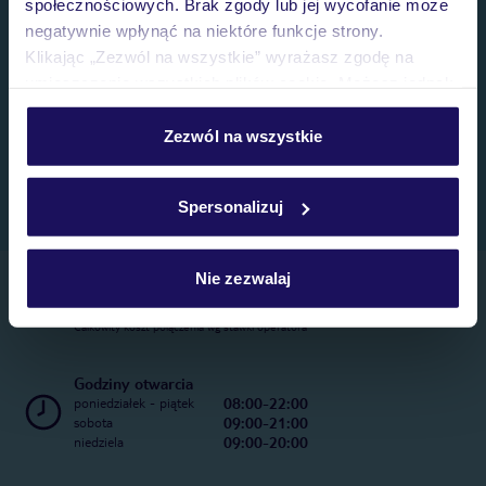
społecznościowych. Brak zgody lub jej wycofanie może
negatywnie wpłynąć na niektóre funkcje strony.
Klikając „Zezwól na wszystkie” wyrażasz zgodę na
umieszczenie wszystkich plików cookie. Możesz jednak
personalizować swój wybór wchodząc w zakładkę
„Szczegóły”
Zezwól na wszystkie
Szczegółowe informacje o plikach cookie znajdziesz
w
polityce plików cookies
oraz
polityce prywatności
.
Spersonalizuj
Nie zezwalaj
Telefoniczne Centrum Rezerwacji
22 270 31 20
Całkowity koszt połączenia wg stawki operatora
Godziny otwarcia
08:00-22:00
poniedziałek - piątek
09:00-21:00
sobota
09:00-20:00
niedziela