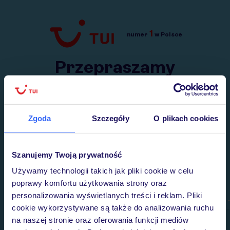
1
numer
w Polsce
Przejdź do TUI.pl
Przepraszamy
Wysłaliśmy nasz serwis na krótkie wakacje.
Wracamy niebawem!
Zgoda
Szczegóły
O plikach cookies
Szanujemy Twoją prywatność
Używamy technologii takich jak pliki cookie w celu
poprawy komfortu użytkowania strony oraz
personalizowania wyświetlanych treści i reklam. Pliki
cookie wykorzystywane są także do analizowania ruchu
na naszej stronie oraz oferowania funkcji mediów