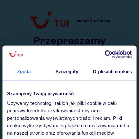
1
numer
w Polsce
Przejdź do TUI.pl
Przepraszamy
Wysłaliśmy nasz serwis na krótkie wakacje.
Wracamy niebawem!
Zgoda
Szczegóły
O plikach cookies
Szanujemy Twoją prywatność
Używamy technologii takich jak pliki cookie w celu
poprawy komfortu użytkowania strony oraz
personalizowania wyświetlanych treści i reklam. Pliki
cookie wykorzystywane są także do analizowania ruchu
na naszej stronie oraz oferowania funkcji mediów