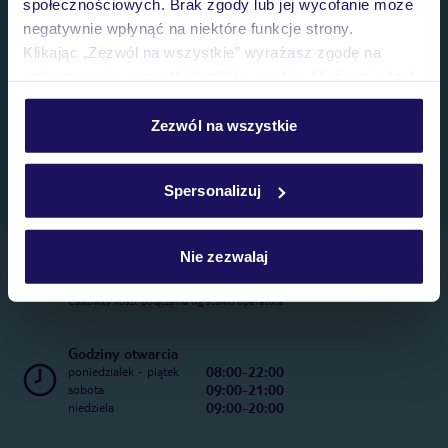
społecznościowych. Brak zgody lub jej wycofanie może
negatywnie wpłynąć na niektóre funkcje strony.
Klikając „Zezwól na wszystkie” wyrażasz zgodę na
umieszczenie wszystkich plików cookie. Możesz jednak
personalizować swój wybór wchodząc w zakładkę
„Szczegóły”
Zezwól na wszystkie
Szczegółowe informacje o plikach cookie znajdziesz
w
polityce plików cookies
oraz
polityce prywatności
.
Spersonalizuj
Nie zezwalaj
Telefoniczne Centrum Rezerwacji
22 270 31 20
Całkowity koszt połączenia wg stawki operatora
Godziny otwarcia
08:00-22:00
poniedziałek - piątek
09:00-21:00
sobota
09:00-20:00
niedziela