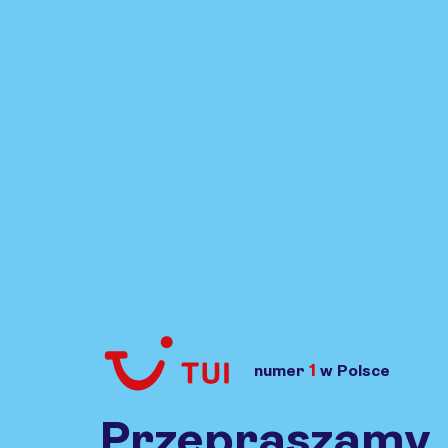
1
numer
w Polsce
Przejdź do TUI.pl
Przepraszamy