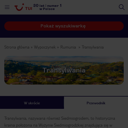
30
1
lat
|
numer
w Polsce
Pokaż wyszukiwarkę
Strona główna
Wypoczynek
Rumunia
Transylwania
Transylwania
W skrócie
Przewodnik
Transylwania, nazywana również Siedmiogrodem, to historyczna
nute
kraina położona na Wyżynie Siedmiogrodzkiej znajdująca się w