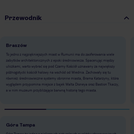
Przewodnik
Braszów
To jedno z najpiękniejszych miast w Rumunii ma do zaoferowania wiele
zabytków architektonicznych z epoki średniowiecza. Spacerując między
uliczkami, warto wybrać się pod Czarny Kościół uznawany za największy
późnogotycki kościół halowy na wschód od Wiednia. Zachowały się tu
również: średniowieczne systemy obronne miasta, Brama Katarzyny, która
wyglądem przypomina miejsce z bajek Walta Disneya oraz Bastion Tkaczy,
a w nim muzeum przybliżające barwną historię tego miasta.
Góra Tampa
Góra Tampa to jedno z nielicznych naturalnych punktów obserwacyjnych,