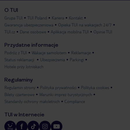
O TUI
Grupa TUI
TUI Poland
Kariera
Kontakt
Gwarancja ubezpieczeniowa
Opieka TUI na wakacjach 24/7
TUI.cz
Dane osobowe
Aplikacja mobilna TUI
Opinie TUI
Przydatne informacje
Podróż z TUI
Wakacje samolotem
Reklamacje
Status reklamacji
Ubezpieczenia
Parkingi
Hotele przy lotniskach
Regulaminy
Regulamin strony
Polityka prywatności
Polityka cookies
Bilety czarterowe
Warunki imprez turystycznych
Standardy ochrony małoletnich
Compliance
TUI w Internecie