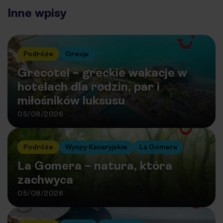
Inne wpisy
Podróże
Grecja
Grecotel – greckie wakacje w
hotelach dla rodzin, par i
miłośników luksusu
05/08/2026
Podróże
Wyspy Kanaryjskie
La Gomera
La Gomera – natura, która
zachwyca
05/08/2026