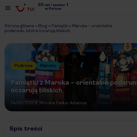
30
1
lat
|
numer
w Polsce
Strona główna
»
Blog
»
Pamiątki z Maroka – orientalne
podarunki, które oczarują bliskich
Podróże
Maroko
Pamiątki z Maroka – orientalne podarun
oczarują bliskich
14/07/2025
Monika Dalka-Adamus
Spis treści