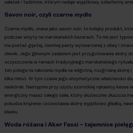
sałatek i tadżinów, którym nadaje wyjątkowy, szlachetny sma
Savon noir, czyli czarne mydło
Czarne mydło, znane jako
savon noir
, to kolejny produkt, kt
podczas wizyty na marokańskich bazarach. To nie jest typo
ma postać gęstej, ciemnej pasty wytwarzanej z oliwy i zma
oliwek. Jego głównym zadaniem jest przygotowanie skóry d
oczyszczenia w ramach tradycyjnego marokańskiego rytua
ten polega na nałożeniu mydła na wilgotną, rozgrzaną skórę i
kilka minut. W tym czasie jego enzymatyczne właściwości do
naskórek. Następnie przy użyciu szorstkiej rękawicy kessa w
energiczny masaż całego ciała, który skutecznie złuszcza m
pobudza krążenie i pozostawia skórę wyjątkowo gładką, nawi
blasku.
Woda różana i Aker Fassi – tajemnice pielęg