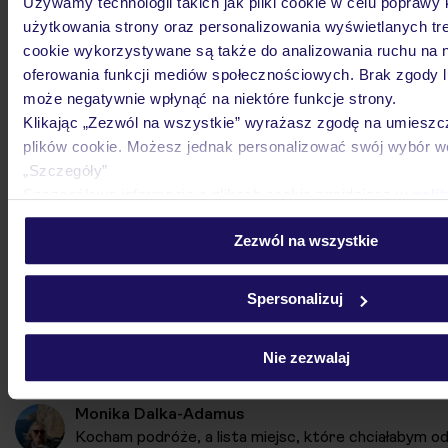
Używamy technologii takich jak pliki cookie w celu poprawy
użytkowania strony oraz personalizowania wyświetlanych treś
cookie wykorzystywane są także do analizowania ruchu na n
oferowania funkcji mediów społecznościowych. Brak zgody l
może negatywnie wpłynąć na niektóre funkcje strony.
Klikając „Zezwól na wszystkie” wyrażasz zgodę na umieszc
plików cookie. Możesz jednak personalizować swój wybór 
„Szczegóły”
Szczegółowe informacje o plikach cookie znajdziesz w
poli
Timoulay & Spa
cookies
oraz
polityce prywatności
.
MAROKO / AGADIR / AGADIR
Zezwól na wszystkie
3 08
Spersonalizuj
Nie zezwalaj
Monika Dalka-Adamus
Kocham podróże, a lista miejsc, które chciałabym odw