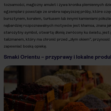
tożsamości, magiczny amulet i żywa kronika plemiennych dzi
egzemplarz powstaje ze srebra najwyższej próby, które cz
bursztynem, koralem, turkusem lub innymi kamieniami półszl
najbardziej rozpoznawalnych motywów jest khamsa, znana ja
starożytny symbol, otwartą dłonią zwrócony ku światu, jes
talizmanem, który ma chronić przed „złym okiem”, przynosić 
zapewniać boską opiekę.
Smaki Orientu – przyprawy i lokalne produ