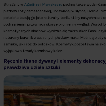
Stragany w
Agadirze
i
Marrakeszu
pachną także wodą różaną
płatków róży damasceńskiej, uprawianej w słynnej Dolinie R
pokoleń stosują go jako naturalny tonik, który natychmiast o
podrażnienia i przywraca skórze promienny wygląd. Wśród lo
kosmetycznych skarbów wyróżnia się także Aker Fassi, czyli
naturalny barwnik z suszonych płatków maku. Można go uży
szminkę, jak i róż do policzków. Kosmetyk pozostawia na skó
wyjątkowo trwały karminowy kolor.
Ręcznie tkane dywany i elementy dekoracy
prawdziwe dzieła sztuki