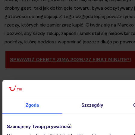
drobny gest, taki jak dotknięcie towaru, bywa odczytywany 
gotowości do negocjacji. Z tego względu lepiej powstrzymać
rzeczy, których nie zamierzasz kupić. Otwórz się na Maroko
i pozwól, aby każdy zakup, zapach i smak stał się niepowtarz
podróży, którą będziesz wspominać jeszcze długo po powro
SPRAWDŹ OFERTY ZIMA 2026/27 FIRST MINUTE®!
Polecane hotele w Maroku
Zgoda
Szczegóły
Szanujemy Twoją prywatność