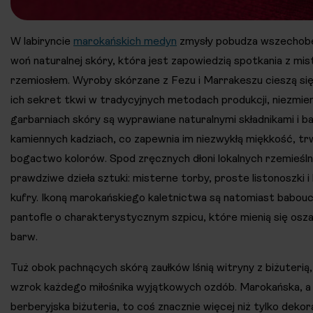
W labiryncie
marokańskich medyn
zmysły pobudza wszechobe
woń naturalnej skóry, która jest zapowiedzią spotkania z mi
rzemiosłem. Wyroby skórzane z Fezu i Marrakeszu cieszą si
ich sekret tkwi w tradycyjnych metodach produkcji, niezmien
garbarniach skóry są wyprawiane naturalnymi składnikami i b
kamiennych kadziach, co zapewnia im niezwykłą miękkość, tr
bogactwo kolorów. Spod zręcznych dłoni lokalnych rzemieś
prawdziwe dzieła sztuki: misterne torby, proste listonoszki 
kufry. Ikoną marokańskiego kaletnictwa są natomiast babouch
pantofle o charakterystycznym szpicu, które mienią się osza
barw.
Tuż obok pachnących skórą zaułków lśnią witryny z biżuterią,
wzrok każdego miłośnika wyjątkowych ozdób. Marokańska, a
berberyjska biżuteria, to coś znacznie więcej niż tylko dekor