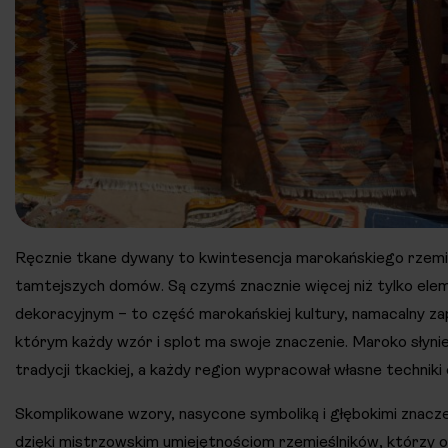
Ręcznie tkane dywany to kwintesencja marokańskiego rzemio
tamtejszych domów. Są czymś znacznie więcej niż tylko el
dekoracyjnym – to część marokańskiej kultury, namacalny zapis
którym każdy wzór i splot ma swoje znaczenie. Maroko słynie
tradycji tkackiej, a każdy region wypracował własne technik
Skomplikowane wzory, nasycone symboliką i głębokimi znacze
dzięki mistrzowskim umiejętnościom rzemieślników, którzy o