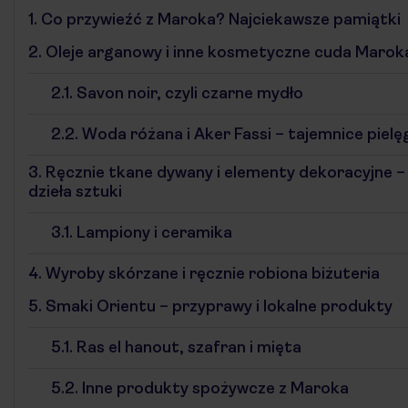
1.
Co przywieźć z Maroka? Najciekawsze pamiątki
2.
Oleje arganowy i inne kosmetyczne cuda Marok
2.1.
Savon noir, czyli czarne mydło
2.2.
Woda różana i Aker Fassi – tajemnice pielę
3.
Ręcznie tkane dywany i elementy dekoracyjne 
dzieła sztuki
3.1.
Lampiony i ceramika
4.
Wyroby skórzane i ręcznie robiona biżuteria
5.
Smaki Orientu – przyprawy i lokalne produkty
5.1.
Ras el hanout, szafran i mięta
5.2.
Inne produkty spożywcze z Maroka