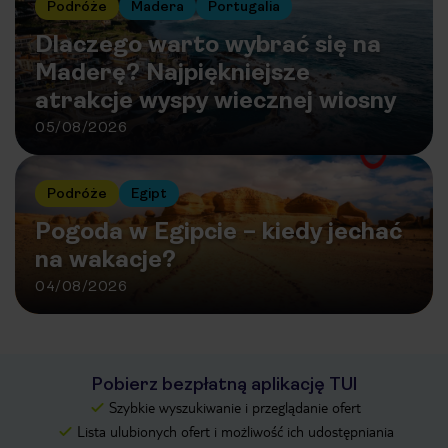
Podróże
Madera
Portugalia
Dlaczego warto wybrać się na
Maderę? Najpiękniejsze
atrakcje wyspy wiecznej wiosny
05/08/2026
Podróże
Egipt
Pogoda w Egipcie – kiedy jechać
na wakacje?
04/08/2026
Pobierz bezpłatną aplikację TUI
Szybkie wyszukiwanie i przeglądanie ofert
Lista ulubionych ofert i możliwość ich udostępniania