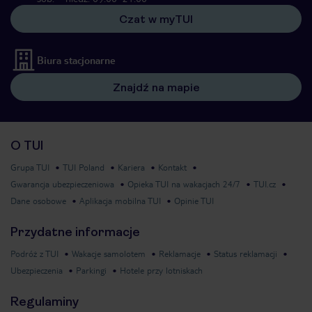
Czat w myTUI
Biura stacjonarne
Znajdź na mapie
O TUI
Grupa TUI
TUI Poland
Kariera
Kontakt
Gwarancja ubezpieczeniowa
Opieka TUI na wakacjach 24/7
TUI.cz
Dane osobowe
Aplikacja mobilna TUI
Opinie TUI
Przydatne informacje
Podróż z TUI
Wakacje samolotem
Reklamacje
Status reklamacji
Ubezpieczenia
Parkingi
Hotele przy lotniskach
Regulaminy