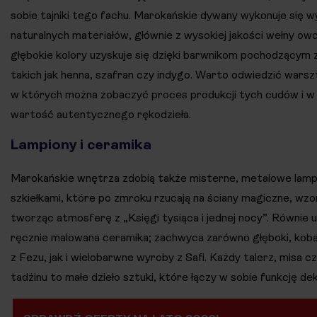
sobie tajniki tego fachu. Marokańskie dywany wykonuje się w
naturalnych materiałów, głównie z wysokiej jakości wełny owcz
głębokie kolory uzyskuje się dzięki barwnikom pochodzącym z 
takich jak henna, szafran czy indygo. Warto odwiedzić warsz
w których można zobaczyć proces produkcji tych cudów i w 
wartość autentycznego rękodzieła.
Lampiony i ceramika
Marokańskie wnętrza zdobią także misterne, metalowe lamp
szkiełkami, które po zmroku rzucają na ściany magiczne, wzo
tworząc atmosferę z „Księgi tysiąca i jednej nocy”. Równie u
ręcznie malowana ceramika; zachwyca zarówno głęboki, koba
z Fezu, jak i wielobarwne wyroby z Safi. Każdy talerz, misa c
tadżinu to małe dzieło sztuki, które łączy w sobie funkcję de