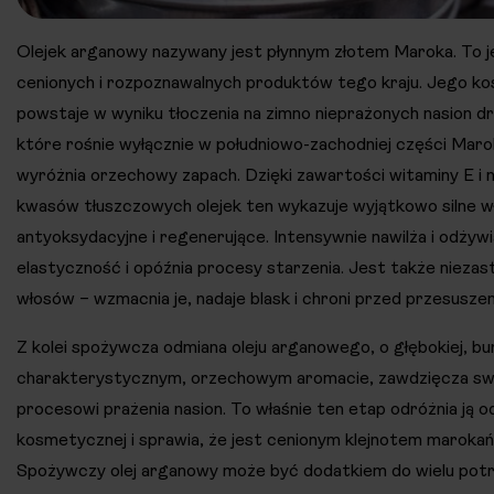
Olejek arganowy nazywany jest płynnym złotem Maroka. To je
cenionych i rozpoznawalnych produktów tego kraju. Jego k
powstaje w wyniku tłoczenia na zimno nieprażonych nasion 
które rośnie wyłącznie w południowo-zachodniej części Maro
wyróżnia orzechowy zapach. Dzięki zawartości witaminy E i 
kwasów tłuszczowych olejek ten wykazuje wyjątkowo silne w
antyoksydacyjne i regenerujące. Intensywnie nawilża i odżywi
elastyczność i opóźnia procesy starzenia. Jest także niezast
włosów – wzmacnia je, nadaje blask i chroni przed przesusze
Z kolei spożywcza odmiana oleju arganowego, o głębokiej, bu
charakterystycznym, orzechowym aromacie, zawdzięcza sw
procesowi prażenia nasion. To właśnie ten etap odróżnia ją o
kosmetycznej i sprawia, że jest cenionym klejnotem marokańs
Spożywczy olej arganowy może być dodatkiem do wielu pot