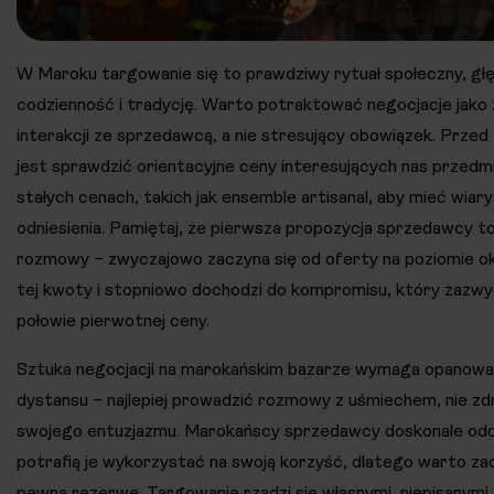
W Maroku targowanie się to prawdziwy rytuał społeczny, gł
codzienność i tradycję. Warto potraktować negocjacje jako 
interakcji ze sprzedawcą, a nie stresujący obowiązek. Prze
jest sprawdzić orientacyjne ceny interesujących nas przed
stałych cenach, takich jak ensemble artisanal, aby mieć wia
odniesienia. Pamiętaj, że pierwsza propozycja sprzedawcy t
rozmowy – zwyczajowo zaczyna się od oferty na poziomie oko
tej kwoty i stopniowo dochodzi do kompromisu, który zazwyc
połowie pierwotnej ceny.
Sztuka negocjacji na marokańskim bazarze wymaga opanowani
dystansu – najlepiej prowadzić rozmowy z uśmiechem, nie zd
swojego entuzjazmu. Marokańscy sprzedawcy doskonale odc
potrafią je wykorzystać na swoją korzyść, dlatego warto za
pewną rezerwę. Targowanie rządzi się własnymi, niepisanymi