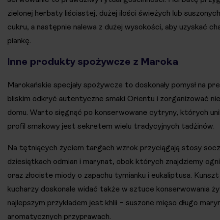
zielonej herbaty liściastej, dużej ilości świeżych lub suszonych
cukru, a następnie nalewa z dużej wysokości, aby uzyskać c
piankę.
Inne produkty spożywcze z Maroka
Marokańskie specjały spożywcze to doskonały pomysł na pre
bliskim odkryć autentyczne smaki Orientu i zorganizować n
domu. Warto sięgnąć po konserwowane cytryny, których unik
profil smakowy jest sekretem wielu tradycyjnych tadżinów.
Na tętniących życiem targach wzrok przyciągają stosy soc
dziesiątkach odmian i marynat, obok których znajdziemy ogni
oraz złociste miody o zapachu tymianku i eukaliptusa. Kunsz
kucharzy doskonale widać także w sztuce konserwowania ż
najlepszym przykładem jest khlii – suszone mięso długo mar
aromatycznych przyprawach.