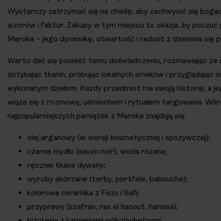
Wystarczy zatrzymać się na chwilę, aby zachwycić się bog
wzorów i faktur. Zakupy w tym miejscu to okazja, by poczu
Maroka – jego dynamikę, otwartość i radość z dzielenia się 
Warto dać się ponieść temu doświadczeniu, rozmawiając ze
dotykając tkanin, próbując lokalnych smaków i przyglądając s
wykonanym dziełom. Każdy przedmiot ma swoją historię, a j
wiąże się z rozmową, uśmiechem i rytuałem targowania. Wś
najpopularniejszych pamiątek z Maroka znajdują się:
olej arganowy (w wersji kosmetycznej i spożywczej);
czarne mydło (savon noir), woda różana;
ręcznie tkane dywany;
wyroby skórzane (torby, portfele, babouche);
kolorowa ceramika z Fezu i Safi;
przyprawy (szafran, ras el hanout, harissa);
biżuteria z kamieniami półszlachetnymi.