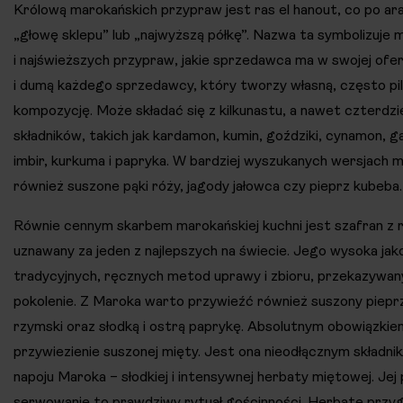
Królową marokańskich przypraw jest ras el hanout, co po ar
„głowę sklepu” lub „najwyższą półkę”. Nazwa ta symbolizuje 
i najświeższych przypraw, jakie sprzedawca ma w swojej ofe
i dumą każdego sprzedawcy, który tworzy własną, często pil
kompozycję. Może składać się z kilkunastu, a nawet czterdz
składników, takich jak kardamon, kumin, goździki, cynamon, 
imbir, kurkuma i papryka. W bardziej wyszukanych wersjach 
również suszone pąki róży, jagody jałowca czy pieprz kubeba.
Równie cennym skarbem marokańskiej kuchni jest szafran z re
uznawany za jeden z najlepszych na świecie. Jego wysoka jak
tradycyjnych, ręcznych metod uprawy i zbioru, przekazywany
pokolenie. Z Maroka warto przywieźć również suszony piepr
rzymski oraz słodką i ostrą paprykę. Absolutnym obowiązkiem
przywiezienie suszonej mięty. Jest ona nieodłącznym składn
napoju Maroka – słodkiej i intensywnej herbaty miętowej. Jej 
serwowanie to prawdziwy rytuał gościnności. Herbatę przyg