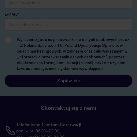
E-MAIL*
Wyrażam zgodę na przetwarzanie danych osobowych przez
TUI Poland Sp. z o.o. i TUI Poland Dystrybucja Sp. z o.o. w
celach marketingowych, w zakresie oraz celu wskazanym w
„Informacji o przetwarzaniu danych osobowych”
, poprzez
elektroniczną formę komunikacji (e-mail), także z użyciem
tzw. automatycznych systemów wywołujących.
Skontaktuj się z nami
Telefoniczne Centrum Rezerwacji
pon. – pt. 08:00–22:00,
sob. – niedz. 09:00–21:00