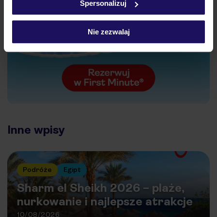
Spersonalizuj
Nie zezwalaj
Inne wpisy
Podróże
Egipt
Sharm el Sheikh 2026 – plaże,
nurkowanie i najlepsze atrakcje
10/08/2026