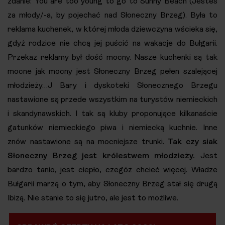
zdanie: You are too young to go to Sunny Beach (Jesteś
za młody/-a, by pojechać nad Słoneczny Brzeg). Była to
reklama kuchenek, w której młoda dziewczyna wścieka się,
gdyż rodzice nie chcą jej puścić na wakacje do Bułgarii.
Przekaz reklamy był dość mocny. Nasze kuchenki są tak
mocne jak mocny jest Słoneczny Brzeg pełen szalejącej
młodzieży…J Bary i dyskoteki Słonecznego Brzegu
nastawione są przede wszystkim na turystów niemieckich
i skandynawskich. I tak są kluby proponujące kilkanaście
gatunków niemieckiego piwa i niemiecką kuchnie. Inne
znów nastawione są na mocniejsze trunki.
Tak czy siak
Słoneczny Brzeg jest królestwem młodzieży.
Jest
bardzo tanio, jest ciepło, czegóż chcieć więcej. Władze
Bułgarii marzą o tym, aby Słoneczny Brzeg stał się drugą
Ibizą. Nie stanie to się jutro, ale jest to możliwe.