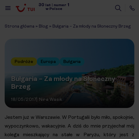
30
1
lat
|
numer
w Polsce
Strona główna
»
Blog
»
Bułgaria – Za młody na Słoneczny Brzeg
Podróże
Europa
Bułgaria
Bułgaria – Za młody na Słoneczny
Brzeg
18/05/2017
Nira Wasik
Jestem już w Warszawie. W Portugalii było miło, spokojnie,
wypoczynkowo, wakacyjnie. A dziś do mnie przyjechał mój
kolega mieszkający na stałe w Paryżu, który jest z