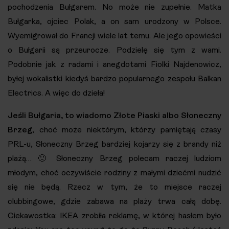
pochodzenia Bułgarem. No może nie zupełnie. Matka
Bułgarka, ojciec Polak, a on sam urodzony w Polsce.
Wyemigrował do Francji wiele lat temu. Ale jego opowieści
o Bułgarii są przeurocze. Podzielę się tym z wami.
Podobnie jak z radami i anegdotami Fiolki Najdenowicz,
byłej wokalistki kiedyś bardzo popularnego zespołu Balkan
Electrics. A więc do dzieła!
Jeśli Bułgaria, to wiadomo Złote Piaski albo Słoneczny
Brzeg
, choć może niektórym, którzy pamiętają czasy
PRL-u, Słoneczny Brzeg bardziej kojarzy się z brandy niż
plażą… 🙂 Słoneczny Brzeg polecam raczej ludziom
młodym, choć oczywiście rodziny z małymi dziećmi nudzić
się nie będą. Rzecz w tym, że to miejsce raczej
clubbingowe, gdzie zabawa na plaży trwa całą dobę.
Ciekawostka: IKEA zrobiła reklamę, w której hasłem było