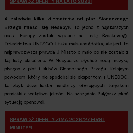
SPRAWDŹ OFERTY NA LATO 2026!
A zaledwie kilka kilometrów od plaż Słonecznego
Brzegu mieści się Nesebyr.
To jedno z najstarszych
miast Europy zostało wpisane na Listę Światowego
Dziedzictwa UNESCO. I taka mała anegdotka, ale jest to
najprawdziwsza prawda J Miasto o mało co nie zostało z
tej listy skreślone. W Nesybarze słychać nocą muzykę
płynąca z plaż i klubów Słonecznego Brzegu. Kolejnym
powodem, który nie spodobał się ekspertom z UNESCO,
to zbyt duża liczba handlarzy oferujących turystom
pamiątki o wątpliwej jakości. Na szczęście Bułgarzy jakoś
sytuację opanowali.
SPRAWDŹ OFERTY ZIMA 2026/27 FIRST
MINUTE®!