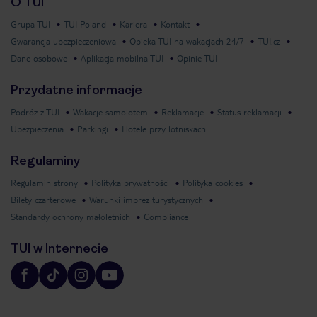
O TUI
Grupa TUI
TUI Poland
Kariera
Kontakt
Gwarancja ubezpieczeniowa
Opieka TUI na wakacjach 24/7
TUI.cz
Dane osobowe
Aplikacja mobilna TUI
Opinie TUI
Przydatne informacje
Podróż z TUI
Wakacje samolotem
Reklamacje
Status reklamacji
Ubezpieczenia
Parkingi
Hotele przy lotniskach
Regulaminy
Regulamin strony
Polityka prywatności
Polityka cookies
Bilety czarterowe
Warunki imprez turystycznych
Standardy ochrony małoletnich
Compliance
TUI w Internecie