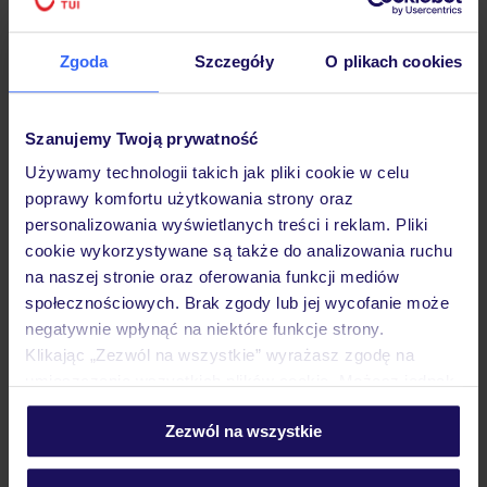
Zgoda
Szczegóły
O plikach cookies
Szanujemy Twoją prywatność
Używamy technologii takich jak pliki cookie w celu
poprawy komfortu użytkowania strony oraz
personalizowania wyświetlanych treści i reklam. Pliki
cookie wykorzystywane są także do analizowania ruchu
na naszej stronie oraz oferowania funkcji mediów
społecznościowych. Brak zgody lub jej wycofanie może
negatywnie wpłynąć na niektóre funkcje strony.
Klikając „Zezwól na wszystkie” wyrażasz zgodę na
umieszczenie wszystkich plików cookie. Możesz jednak
personalizować swój wybór wchodząc w zakładkę
Zezwól na wszystkie
„Szczegóły”
Szczegółowe informacje o plikach cookie znajdziesz
w
polityce plików cookies
oraz
polityce prywatności
.