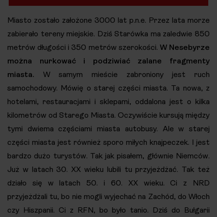
Miasto zostało założone 3000 lat p.n.e. Przez lata morze
zabierało tereny miejskie. Dziś Starówka ma zaledwie 850
metrów długości i 350 metrów szerokości.
W Nesebyrze
można nurkować i podziwiać zalane fragmenty
miasta.
W samym mieście zabroniony jest ruch
samochodowy. Mówię o starej części miasta. Ta nowa, z
hotelami, restauracjami i sklepami, oddalona jest o kilka
kilometrów od Starego Miasta. Oczywiście kursują między
tymi dwiema częściami miasta autobusy. Ale w starej
części miasta jest również sporo miłych knajpeczek. I jest
bardzo dużo turystów. Tak jak pisałem, głównie Niemców.
Już w latach 30. XX wieku lubili tu przyjeżdżać. Tak też
działo się w latach 50. i 60. XX wieku. Ci z NRD
przyjeżdżali tu, bo nie mogli wyjechać na Zachód, do Włoch
czy Hiszpanii. Ci z RFN, bo było tanio. Dziś do Bułgarii