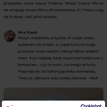
przyjeżdża coraz więcej Polaków. Wszak Czarne Morze
nie ustępuje niczym Morzu Śródziemnemu. A i Polacy czują
się tu lepiej. Jest jakoś swojsko.
Nira Wasik
Muzyk, wokalistka, artystka. W czasie urlopu
wybieram city breaki, w czasie których mogę
poznawać nowe zakątki i chłonąć klimat wielkich
miast. A już najlepiej, kiedy wyjazd jest połączony z
koncertem - czy to moim, czy innego artysty.
Pasjonuję się też kulturą japońską i koreańską.
Tokio już zaliczone, więc kolejny kierunek - Seul!