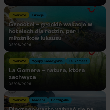
Podróże
Grecja
Grecotel – greckie wakacje w
hotelach dla rodzin, par i
miłośników luksusu
05/08/2026
Podróże
Wyspy Kanaryjskie
La Gomera
La Gomera – natura, która
zachwyca
05/08/2026
Podróże
Madera
Portugalia
Dlaczego warto wybrać się na