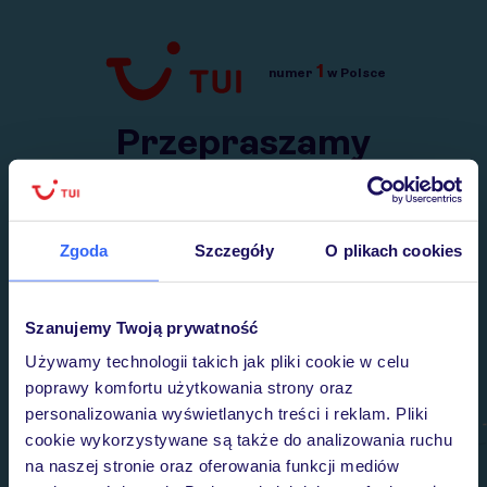
1
numer
w Polsce
Przejdź do TUI.pl
Przepraszamy
Wysłaliśmy nasz serwis na krótkie wakacje.
Wracamy niebawem!
Zgoda
Szczegóły
O plikach cookies
Szanujemy Twoją prywatność
Używamy technologii takich jak pliki cookie w celu
poprawy komfortu użytkowania strony oraz
personalizowania wyświetlanych treści i reklam. Pliki
cookie wykorzystywane są także do analizowania ruchu
na naszej stronie oraz oferowania funkcji mediów