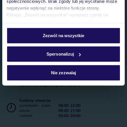
społecznościowych. Brak zgody lub jej wycofanie może
negatywnie wpłynąć na niektóre funkcje strony.
Klikając „Zezwól na wszystkie” wyrażasz zgodę na
umieszczenie wszystkich plików cookie. Możesz jednak
personalizować swój wybór wchodząc w zakładkę
„Szczegóły”
Zezwól na wszystkie
Szczegółowe informacje o plikach cookie znajdziesz
w
polityce plików cookies
oraz
polityce prywatności
.
Spersonalizuj
Nie zezwalaj
Telefoniczne Centrum Rezerwacji
22 270 31 20
Całkowity koszt połączenia wg stawki operatora
Godziny otwarcia
08:00-22:00
poniedziałek - piątek
09:00-21:00
sobota
09:00-20:00
niedziela