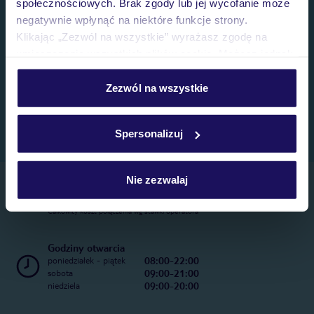
społecznościowych. Brak zgody lub jej wycofanie może
negatywnie wpłynąć na niektóre funkcje strony.
Klikając „Zezwól na wszystkie” wyrażasz zgodę na
umieszczenie wszystkich plików cookie. Możesz jednak
personalizować swój wybór wchodząc w zakładkę
„Szczegóły”
Zezwól na wszystkie
Szczegółowe informacje o plikach cookie znajdziesz
w
polityce plików cookies
oraz
polityce prywatności
.
Spersonalizuj
Nie zezwalaj
Telefoniczne Centrum Rezerwacji
22 270 31 20
Całkowity koszt połączenia wg stawki operatora
Godziny otwarcia
08:00-22:00
poniedziałek - piątek
09:00-21:00
sobota
09:00-20:00
niedziela