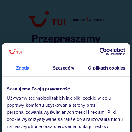
1
numer
w Polsce
Przejdź do TUI.pl
Przepraszamy
Wysłaliśmy nasz serwis na krótkie wakacje.
Wracamy niebawem!
Zgoda
Szczegóły
O plikach cookies
Szanujemy Twoją prywatność
Używamy technologii takich jak pliki cookie w celu
poprawy komfortu użytkowania strony oraz
personalizowania wyświetlanych treści i reklam. Pliki
cookie wykorzystywane są także do analizowania ruchu
na naszej stronie oraz oferowania funkcji mediów