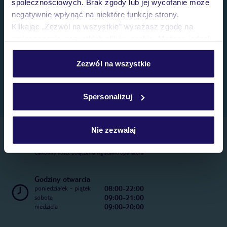
społecznościowych. Brak zgody lub jej wycofanie może
negatywnie wpłynąć na niektóre funkcje strony.
Klikając „Zezwól na wszystkie” wyrażasz zgodę na
umieszczenie wszystkich plików cookie. Możesz jednak
personalizować swój wybór wchodząc w zakładkę
„Szczegóły”
Zezwól na wszystkie
Szczegółowe informacje o plikach cookie znajdziesz
w
polityce plików cookies
oraz
polityce prywatności
.
Spersonalizuj
Nie zezwalaj
Telefoniczne Centrum Rezerwacji
22 270 31 20
Całkowity koszt połączenia wg stawki operatora
Godziny otwarcia
08:00-22:00
poniedziałek - piątek
09:00-21:00
sobota
09:00-20:00
niedziela