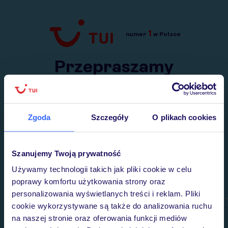
1
numer
w Polsce
Przejdź do TUI.pl
Przepraszamy
Wysłaliśmy nasz serwis na krótkie wakacje.
Wracamy niebawem!
Zgoda
Szczegóły
O plikach cookies
Szanujemy Twoją prywatność
Używamy technologii takich jak pliki cookie w celu
poprawy komfortu użytkowania strony oraz
personalizowania wyświetlanych treści i reklam. Pliki
cookie wykorzystywane są także do analizowania ruchu
na naszej stronie oraz oferowania funkcji mediów