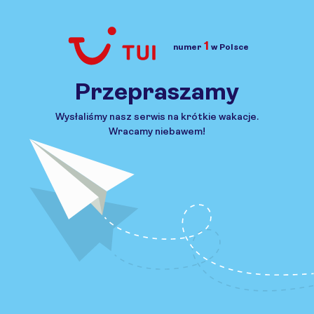
1
numer
w Polsce
Przejdź do TUI.pl
Przepraszamy
Wysłaliśmy nasz serwis na krótkie wakacje.
Wracamy niebawem!