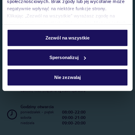
społecznościowych. Brak zgody lub jej wycofanie może
negatywnie wpłynąć na niektóre funkcje strony.
Klikając „Zezwól na wszystkie” wyrażasz zgodę na
umieszczenie wszystkich plików cookie. Możesz jednak
personalizować swój wybór wchodząc w zakładkę
„Szczegóły”
Zezwól na wszystkie
Szczegółowe informacje o plikach cookie znajdziesz
w
polityce plików cookies
oraz
polityce prywatności
.
Spersonalizuj
Nie zezwalaj
Telefoniczne Centrum Rezerwacji
22 270 31 20
Całkowity koszt połączenia wg stawki operatora
Godziny otwarcia
08:00-22:00
poniedziałek - piątek
09:00-21:00
sobota
09:00-20:00
niedziela