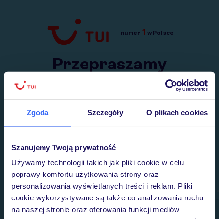
1
numer
w Polsce
Przejdź do TUI.pl
Przepraszamy
Wysłaliśmy nasz serwis na krótkie wakacje.
Wracamy niebawem!
Zgoda
Szczegóły
O plikach cookies
Szanujemy Twoją prywatność
Używamy technologii takich jak pliki cookie w celu
poprawy komfortu użytkowania strony oraz
personalizowania wyświetlanych treści i reklam. Pliki
cookie wykorzystywane są także do analizowania ruchu
na naszej stronie oraz oferowania funkcji mediów