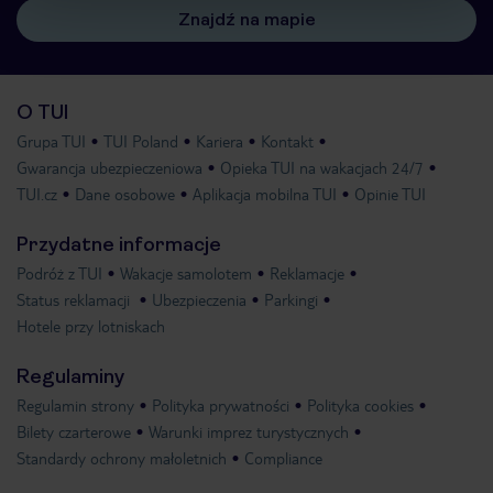
Znajdź na mapie
O TUI
Grupa TUI
TUI Poland
Kariera
Kontakt
Gwarancja ubezpieczeniowa
Opieka TUI na wakacjach 24/7
TUI.cz
Dane osobowe
Aplikacja mobilna TUI
Opinie TUI
Przydatne informacje
Podróż z TUI
Wakacje samolotem
Reklamacje
Status reklamacji
Ubezpieczenia
Parkingi
Hotele przy lotniskach
Regulaminy
Regulamin strony
Polityka prywatności
Polityka cookies
Bilety czarterowe
Warunki imprez turystycznych
Standardy ochrony małoletnich
Compliance