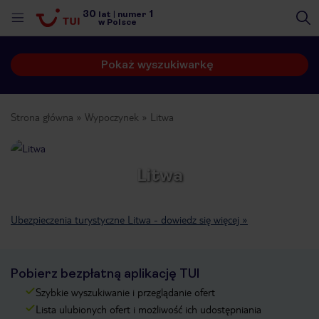
30
1
lat
|
numer
w Polsce
Pokaż wyszukiwarkę
Strona główna
Wypoczynek
Litwa
Litwa
Ubezpieczenia turystyczne Litwa - dowiedz się więcej »
Pobierz bezpłatną aplikację TUI
Szybkie wyszukiwanie i przeglądanie ofert
nute
Lista ulubionych ofert i możliwość ich udostępniania