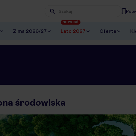
Pobi
Wpisz frazę, której szukasz
NOWOŚĆ
Zima 2026/27
Lato 2027
Oferta
Ki
ona środowiska