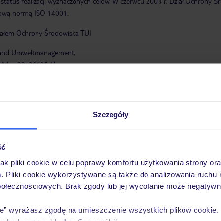
status realizacji wyznaczonych celów. W czerwcu 2003 r. Dział Ochrony Ś
ową normą ISO 14001.
iałem Ochrony Środowiska TUI
land Umweltmanagement,
t Allee 23, 30625 Hannover
t@tui.de
elt.com
dla najlepszych dbających o środowisko:
Szczegóły
TUI Umwelt Champion
e TUI oceniają działania na rzecz środowiska prowadzone przez hotele part
ść
ych hotelu. Pytamy, jak Państwo oceniają działania hotelu na rzecz ochro
jak pliki cookie w celu poprawy komfortu użytkowania strony or
muje odznakę "TUI Umwelt Champion". Dodatkowe informacje:
www.tui-ec
m. Pliki cookie wykorzystywane są także do analizowania ruchu 
połecznościowych. Brak zgody lub jej wycofanie może negatywni
t
ie” wyrażasz zgodę na umieszczenie wszystkich plików cookie
wyróżniamy hotele należące do TUI, którym przyznano nagrodę "TUI Umw