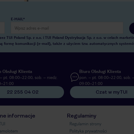
E-MAIL*
 TUI Poland Sp. z o.o. i TUI Poland Dystrybucja Sp. z o.o. w celach marke
zną formę komunikacji (e-mail), także z użyciem tzw. automatycznych system
o Obsługi Klienta
Biuro Obsługi Klienta
– pt. 08:00–22:00, sob. – niedz.
pon. – pt. 08:00–22:00, sob. –
0–21:00
09:00–21:00
22 255 04 02
Czat w myTUI
ne informacje
Regulaminy
TUI
Regulamin strony
samolotem
Polityka prywatności