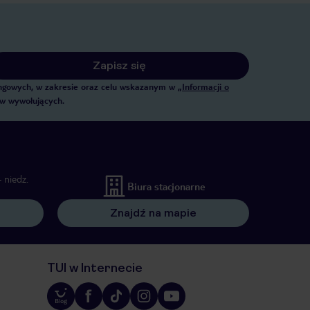
Zapisz się
tingowych, w zakresie oraz celu wskazanym w
„Informacji o
ów wywołujących.
 niedz.
Biura stacjonarne
Znajdź na mapie
TUI w Internecie