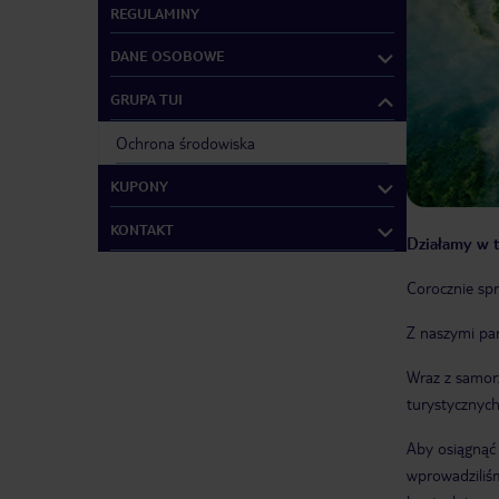
REGULAMINY
DANE OSOBOWE
GRUPA TUI
Ochrona środowiska
KUPONY
KONTAKT
Działamy w t
Corocznie sp
Z naszymi pa
Wraz z samor
turystycznych
Aby osiągnąć 
wprowadziliśm