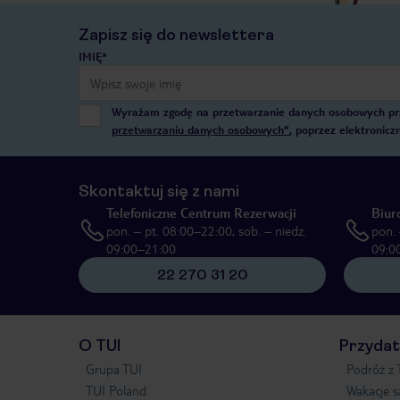
Zapisz się do newslettera
IMIĘ*
Wyrażam zgodę na przetwarzanie danych osobowych przez
przetwarzaniu danych osobowych”
, poprzez elektronic
Skontaktuj się z nami
Telefoniczne Centrum Rezerwacji
Biur
pon. – pt. 08:00–22:00, sob. – niedz.
pon. 
09:00–21:00
09:0
22 270 31 20
O TUI
Przydat
Grupa TUI
Podróż z 
TUI Poland
Wakacje 