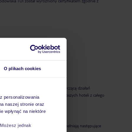
rodowiska TUI został wyróżniony certyfikatem zgodnie z
O plikach cookies
nerskie TUI, wypełniając ankietę dotyczącą działań
ny środowiska naturalnego. 100 najlepszych hoteli z całego
az personalizowania
ohotel.de
na naszej stronie oraz
e wpłynąć na niektóre
. Możesz jednak
elt Champion" i które dodatkowo spełniają następujące