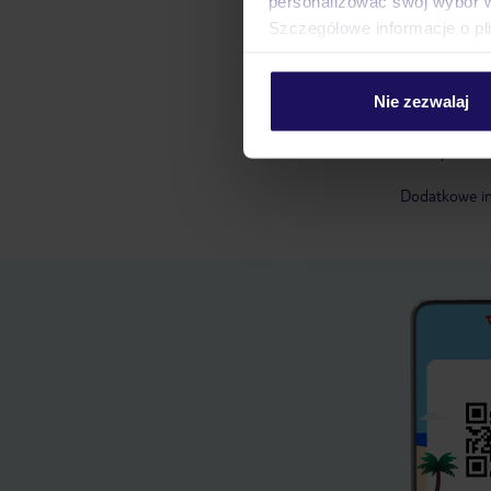
personalizować swój wybór 
kryteria:
Szczegółowe informacje o pl
aktywna o
działalno
zaangażo
Nie zezwalaj
wymierne 
uzyskanie
Dodatkowe in