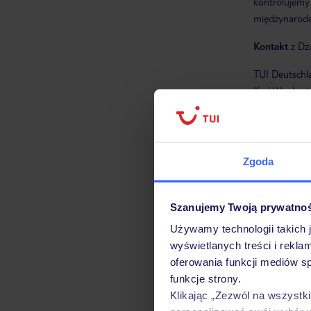
kontrolujemy 
międzynarod
Kontakt
z Dz
TUI Deutsch
Karl Wiecher
e-mail:
umwel
www.tui-umw
Wyróżnienia 
Zgoda
Odznaka 
Co roku gości
Szanujemy Twoją prywatno
proekologiczn
Używamy technologii takich 
świata otrzy
wyświetlanych treści i rekla
oferowania funkcji mediów s
EcoResor
funkcje strony.
Klikając „Zezwól na wszystk
Tym znakiem 