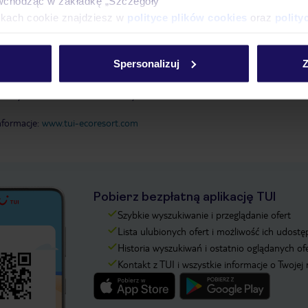
wchodząc w zakładkę „Szczegóły”
ikach cookie znajdziesz w
polityce plików cookies
oraz
polity
chrona środowiska każdego dnia
ść prozdrowotna
wanie w zrównoważony rozwój
Spersonalizuj
Z
rezultaty działań w dziedzinie ochrony środowiska
 certyfikatu w dziedzinie ochrony środowiska
formacje:
www.tui-ecoresort.com
Pobierz bezpłatną aplikację TUI
Szybkie wyszukiwanie i przeglądanie ofert
Lista ulubionych ofert i możliwość ich udostę
Historia wyszukiwań i ostatnio oglądanych of
Kontakt z TUI i wszystkie informacje o Twojej