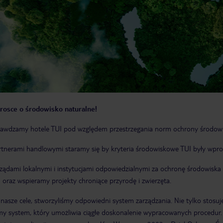
rosce o środowisko naturalne!
rawdzamy hotele TUI pod względem przestrzegania norm ochrony środowi
rtnerami handlowymi staramy się by kryteria środowiskowe TUI były wpro
ządami lokalnymi i instytucjami odpowiedzialnymi za ochronę środowisk
 oraz wspieramy projekty chroniące przyrodę i zwierzęta.
nasze cele, stworzyliśmy odpowiedni system zarządzania. Nie tylko stosu
y system, który umożliwia ciągłe doskonalenie wypracowanych procedur. 