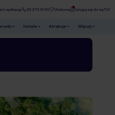
erz aplikację
22 270 31 20
Ulubione
Zaloguj się do myTUI
erunki
Hotele
Atrakcje
Więcej