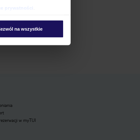
ce prywatności
.
ezwól na wszystkie
pniania
ert
 rezerwacji w myTUI