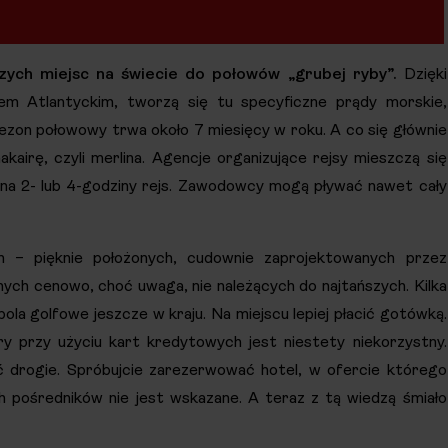
zych miejsc na świecie do połowów „grubej ryby”.
Dzięki
em Atlantyckim, tworzą się tu specyficzne prądy morskie,
Sezon połowowy trwa około 7 miesięcy w roku. A co się głównie
akairę, czyli merlina. Agencje organizujące rejsy mieszczą się
na 2- lub 4-godziny rejs. Zawodowcy mogą pływać nawet cały
ch – pięknie położonych, cudownie zaprojektowanych przez
ych cenowo, choć uwaga, nie należących do najtańszych. Kilka
ola golfowe jeszcze w kraju. Na miejscu lepiej płacić gotówką.
y przy użyciu kart kredytowych jest niestety niekorzystny.
ć drogie. Spróbujcie zarezerwować hotel, w ofercie którego
ch pośredników nie jest wskazane. A teraz z tą wiedzą śmiało