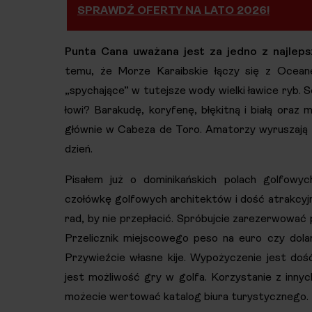
SPRAWDŹ OFERTY NA LATO 2026!
Punta Cana uważana jest za jedno z najleps
temu, że Morze Karaibskie łączy się z Ocean
„spychające” w tutejsze wody wielki ławice ryb. 
łowi? Barakudę, koryfenę, błękitną i białą oraz m
głównie w Cabeza de Toro. Amatorzy wyruszają 
dzień.
Pisałem już o dominikańskich polach golfowy
czołówkę golfowych architektów i dość atrakcyjn
rad, by nie przepłacić. Spróbujcie zarezerwować p
Przelicznik miejscowego peso na euro czy dolar
Przywieźcie własne kije. Wypożyczenie jest doś
jest możliwość gry w golfa. Korzystanie z inny
możecie wertować katalog biura turystycznego.