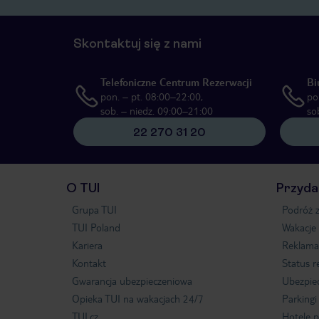
Skontaktuj się z nami
Telefoniczne Centrum Rezerwacji
Bi
pon. – pt. 08:00–22:00,
po
sob. – niedz. 09:00–21:00
so
22 270 31 20
O TUI
Przyda
Grupa TUI
Podróż z
TUI Poland
Wakacje
Kariera
Reklama
Kontakt
Status r
Gwarancja ubezpieczeniowa
Ubezpie
Opieka TUI na wakacjach 24/7
Parkingi
TUI.cz
Hotele p