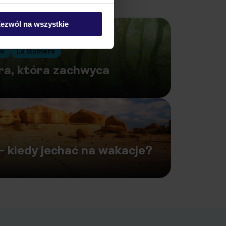
ezwól na wszystkie
ie
La Gomera
ra, która zachwyca
– kiedy jechać na wakacje?