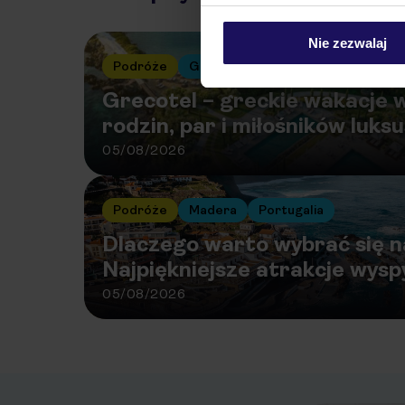
Nie zezwalaj
Podróże
Grecja
Grecotel – greckie wakacje w
rodzin, par i miłośników luks
05/08/2026
Podróże
Madera
Portugalia
Dlaczego warto wybrać się 
Najpiękniejsze atrakcje wysp
05/08/2026