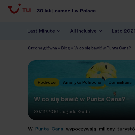
30
lat
|
numer
1
w Polsce
Last Minute
All Inclusive
Lato 202
Strona główna
»
Blog
»
W co się bawić w Punta Cana?
Podróże
Ameryka Północna
Dominikana
W co się bawić w Punta Cana?
30/11/2016
Jagoda Kłoda
W
Punta Cana
wypoczywają miliony turystó