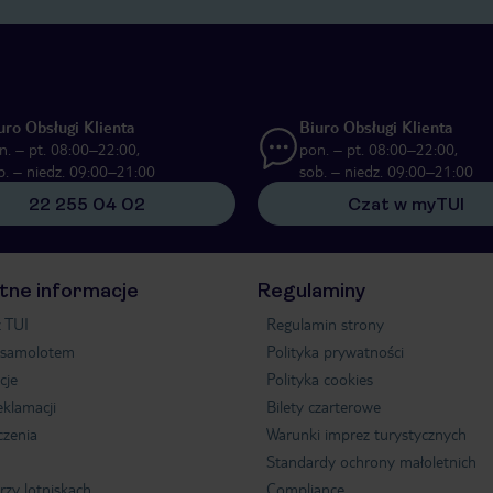
uro Obsługi Klienta
Biuro Obsługi Klienta
n. – pt. 08:00–22:00,
pon. – pt. 08:00–22:00,
b. – niedz. 09:00–21:00
sob. – niedz. 09:00–21:00
22 255 04 02
Czat w myTUI
tne informacje
Regulaminy
 TUI
Regulamin strony
 samolotem
Polityka prywatności
cje
Polityka cookies
eklamacji
Bilety czarterowe
czenia
Warunki imprez turystycznych
Standardy ochrony małoletnich
rzy lotniskach
Compliance