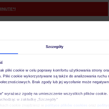
INUTE®!
e stanowią główne źródło inspiracji w moim życiu.
Szczegóły
ie zawsze staram się zgłębiać lokalne tradycje kulinarne i
rymentować z przepisami z różnych stron świata, co
ść
żnicze przeżycia. Moim marzeniem jest spacerować po
jak pliki cookie w celu poprawy komfortu użytkowania strony or
 w Brazylii. Na co dzień staram się żyć pełnią życia, czerpiąc
m. Pliki cookie wykorzystywane są także do analizowania ruchu 
połecznościowych. Brak zgody lub jej wycofanie może negatywni
ie” wyrażasz zgodę na umieszczenie wszystkich plików cookie
wchodząc w zakładkę „Szczegóły”
ikach cookie znajdziesz w
polityce plików cookies
oraz
polity