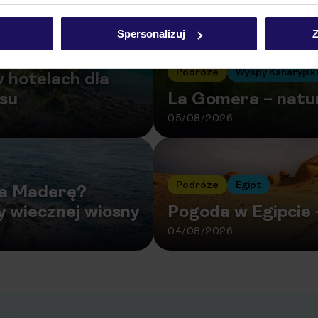
Spersonalizuj
Z
Podróże
Wyspy Kanaryjsk
 hotelach dla
usu
La Gomera – natu
05/08/2026
Podróże
Egipt
na Maderę?
y wiecznej wiosny
Pogoda w Egipcie 
04/08/2026