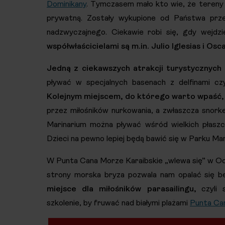
Dominikany
. Tymczasem mało kto wie, że tereny 
prywatną. Zostały wykupione od Państwa prz
nadzwyczajnego. Ciekawie robi się, gdy wejdz
współwłaścicielami są m.in. Julio Iglesias i Osc
Jedną z ciekawszych atrakcji turystycznych
pływać w specjalnych basenach z delfinami c
Kolejnym miejscem, do którego warto wpaść,
przez miłośników nurkowania, a zwłaszcza snorke
Marinarium można pływać wśród wielkich płaszcz
Dzieci na pewno lepiej będą bawić się w Parku Man
W Punta Cana Morze Karaibskie „wlewa się” w Ocean
strony morska bryza pozwala nam opalać się be
miejsce dla miłośników parasailingu,
czyli 
szkolenie, by fruwać nad białymi plażami
Punta Ca