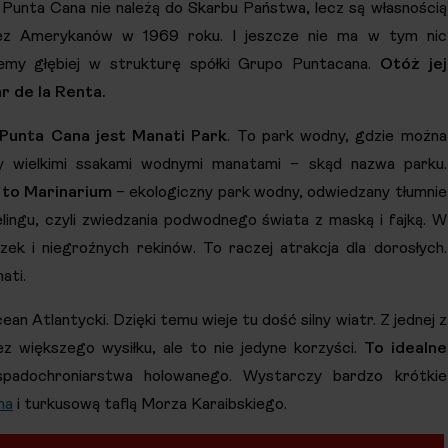
Punta Cana nie należą do Skarbu Państwa, lecz są własnością
ez Amerykanów w 1969 roku. I jeszcze nie ma w tym nic
iemy głębiej w strukturę spółki Grupo Puntacana.
Otóż jej
ar de la Renta.
 Punta Cana jest Manati Park
. To park wodny, gdzie można
zy wielkimi ssakami wodnymi manatami – skąd nazwa parku.
 to Marinarium
– ekologiczny park wodny, odwiedzany tłumnie
lingu, czyli zwiedzania podwodnego świata z maską i fajką. W
ek i niegroźnych rekinów. To raczej atrakcja dla dorosłych.
ati.
 Atlantycki. Dzięki temu wieje tu dość silny wiatr. Z jednej z
z większego wysiłku, ale to nie jedyne korzyści.
To idealne
spadochroniarstwa holowanego. Wystarczy bardzo krótkie
na
i turkusową taflą Morza Karaibskiego.