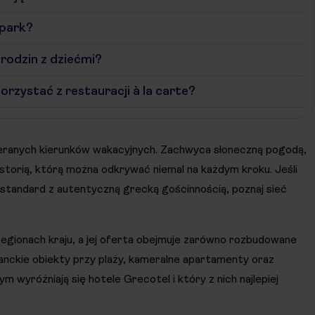
apark?
rodzin z dziećmi?
rzystać z restauracji à la carte?
bieranych kierunków wakacyjnych. Zachwyca słoneczną pogodą,
historią, którą można odkrywać niemal na każdym kroku. Jeśli
standard z autentyczną grecką gościnnością, poznaj sieć
regionach kraju, a jej oferta obejmuje zarówno rozbudowane
eleganckie obiekty przy plaży, kameralne apartamenty oraz
 wyróżniają się hotele Grecotel i który z nich najlepiej