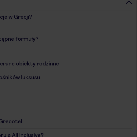
cje w Grecji?
stępne formuły?
ierane obiekty rodzinne
łośników luksusu
 Grecotel
ują All Inclusive?