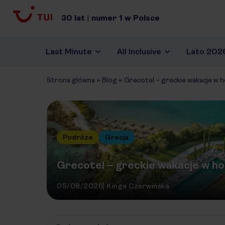
30
lat
|
numer
1
w Polsce
Last Minute
All Inclusive
Lato 202
Strona główna
»
Blog
»
Grecotel – greckie wakacje w ho
Podróże
Grecja
Grecotel – greckie wakacje w hot
05/08/2026
Kinga Czerwińska