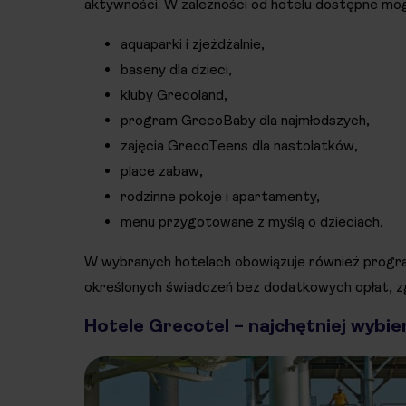
aktywności. W zależności od hotelu dostępne mo
aquaparki i zjeżdżalnie,
baseny dla dzieci,
kluby Grecoland,
program GrecoBaby dla najmłodszych,
zajęcia GrecoTeens dla nastolatków,
place zabaw,
rodzinne pokoje i apartamenty,
menu przygotowane z myślą o dzieciach.
W wybranych hotelach obowiązuje również progra
określonych świadczeń bez dodatkowych opłat, z
Hotele Grecotel – najchętniej wybi