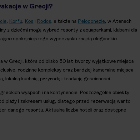
wakacje w Grecji?
cie
,
Korfu
,
Kos
i
Rodos
, a także na
Peloponezie
, w Atenach
ziny z dziećmi mogą wybrać resorty z aquaparkami, klubami dla
zukające spokojniejszego wypoczynku znajdą eleganckie
 w Grecji, która od blisko 50 lat tworzy wyjątkowe miejsca
clusive, rodzinne kompleksy oraz bardziej kameralne miejsca
, lokalną kuchnią, przyrodą i tradycją gościnności.
u greckich wyspach i na kontynencie. Poszczególne obiekty
od plaży i zakresem usług, dlatego przed rezerwacją warto
kter danego resortu. Aktualna liczba hoteli oraz dostępne
?