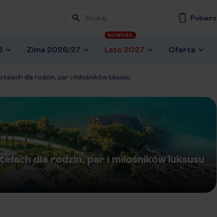
Pobierz
NOWOŚĆ
6
Zima 2026/27
Lato 2027
Oferta
telach dla rodzin, par i miłośników luksusu
elach dla rodzin, par i miłośników luksusu