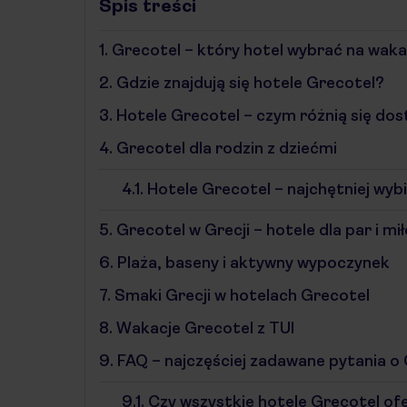
Spis treści
1.
Grecotel – który hotel wybrać na waka
2.
Gdzie znajdują się hotele Grecotel?
3.
Hotele Grecotel – czym różnią się do
4.
Grecotel dla rodzin z dziećmi
4.1.
Hotele Grecotel – najchętniej wyb
5.
Grecotel w Grecji – hotele dla par i mi
6.
Plaża, baseny i aktywny wypoczynek
7.
Smaki Grecji w hotelach Grecotel
8.
Wakacje Grecotel z TUI
9.
FAQ – najczęściej zadawane pytania o
9.1.
Czy wszystkie hotele Grecotel ofer