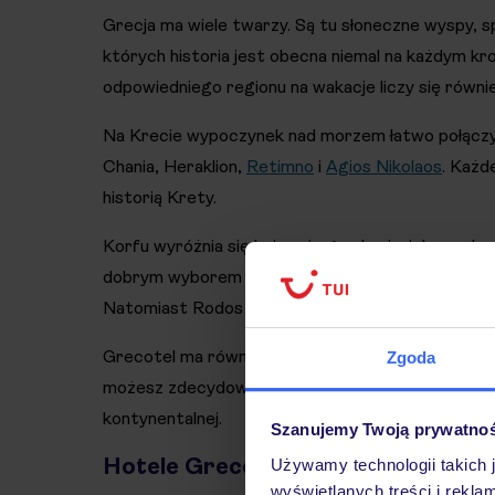
Grecja ma wiele twarzy. Są tu słoneczne wyspy, sp
których historia jest obecna niemal na każdym k
odpowiedniego regionu na wakacje liczy się równi
Na Krecie wypoczynek nad morzem łatwo połączysz
Chania, Heraklion,
Retimno
i
Agios Nikolaos
. Każd
historią Krety.
Korfu wyróżnia się bujnymi ogrodami, zielonym k
dobrym wyborem dla osób, które cenią szerokie p
Natomiast Rodos przyciąga zarówno piaszczystymi
Grecotel ma również hotele na zachodnim Pelopon
Zgoda
możesz zdecydować się na klasyczne wczasy przy 
kontynentalnej.
Szanujemy Twoją prywatno
Hotele Grecotel – czym różnią się
Używamy technologii takich 
wyświetlanych treści i rekla