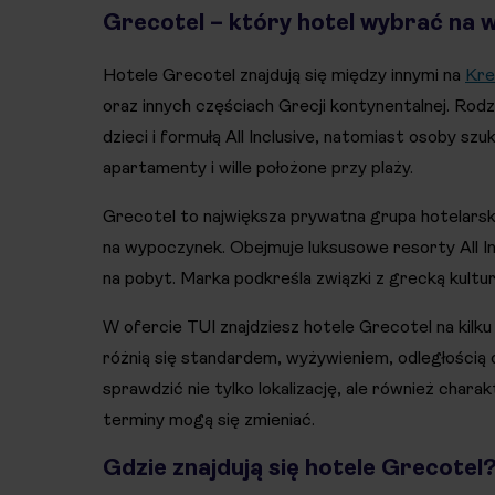
Grecotel – który hotel wybrać na 
Hotele Grecotel znajdują się między innymi na
Kre
oraz innych częściach Grecji kontynentalnej. Rod
dzieci i formułą All Inclusive, natomiast osoby s
apartamenty i wille położone przy plaży.
Grecotel to największa prywatna grupa hotelarska
na wypoczynek. Obejmuje luksusowe resorty All In
na pobyt. Marka podkreśla związki z grecką kulturą
W ofercie TUI znajdziesz hotele Grecotel na kilk
różnią się standardem, wyżywieniem, odległością 
sprawdzić nie tylko lokalizację, ale również chara
terminy mogą się zmieniać.
Gdzie znajdują się hotele Grecotel