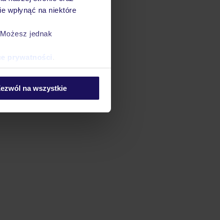
e wpłynąć na niektóre
. Możesz jednak
ce prywatności
.
ezwól na wszystkie