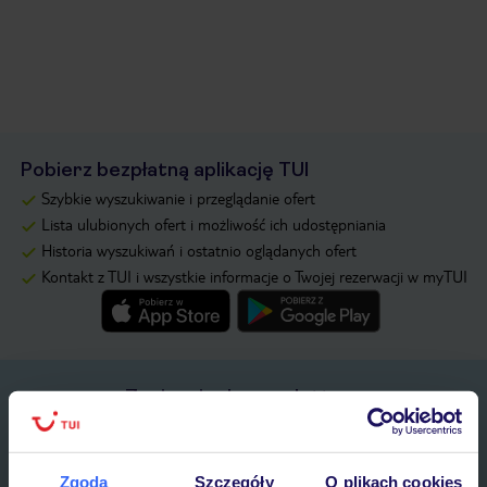
Pobierz bezpłatną aplikację TUI
Szybkie wyszukiwanie i przeglądanie ofert
Lista ulubionych ofert i możliwość ich udostępniania
Historia wyszukiwań i ostatnio oglądanych ofert
Kontakt z TUI i wszystkie informacje o Twojej rezerwacji w myTUI
Zapisz się do newslettera
IMIĘ*
Zgoda
Szczegóły
O plikach cookies