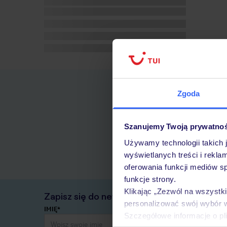
Zgoda
Szanujemy Twoją prywatno
Używamy technologii takich 
wyświetlanych treści i rekla
oferowania funkcji mediów s
funkcje strony.
Klikając „Zezwól na wszystk
Zapisz się do newslettera
personalizować swój wybór 
IMIĘ*
Szczegółowe informacje o pl