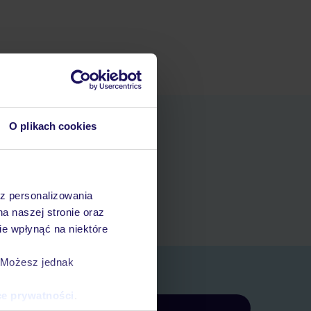
O plikach cookies
niania
t
az personalizowania
rezerwacji w myTUI
na naszej stronie oraz
e wpłynąć na niektóre
. Możesz jednak
ce prywatności
.
Zapisz się