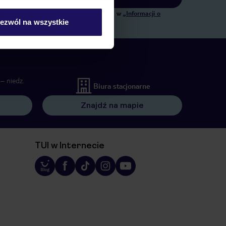
ngowych, w zakresie oraz celu wskazanym w
„Informacji o
ezwól na wszystkie
 wywołujących.
– niedz.
Biura stacjonarne
Znajdź na mapie
TUI w Internecie