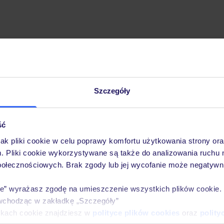
Szczegóły
Pobierz bezpłatną aplikację TUI
Szybkie wyszukiwanie i przeglądanie ofert
Lista ulubionych ofert i możliwość ich udostęp
ść
Historia wyszukiwań i ostatnio oglądanych ofer
jak pliki cookie w celu poprawy komfortu użytkowania strony or
Kontakt z TUI i wszystkie informacje o Twojej 
m. Pliki cookie wykorzystywane są także do analizowania ruchu 
połecznościowych. Brak zgody lub jej wycofanie może negatywni
ie” wyrażasz zgodę na umieszczenie wszystkich plików cookie
wchodząc w zakładkę „Szczegóły”
E-MAIL*
ikach cookie znajdziesz w
polityce plików cookies
oraz
polity