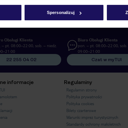
UI Poland Sp. z o.o. i TUI Poland Dystrybucja Sp. z o.o. w celach marketi
Spersonalizuj
Z
ą formę komunikacji (e-mail), także z użyciem tzw. automatycznych systemów
ro Obsługi Klienta
Biuro Obsługi Klienta
 – pt. 08:00–22:00, sob. – niedz.
pon. – pt. 08:00–22:00, sob. 
00–21:00
09:00–21:00
22 255 04 02
Czat w myTUI
ne informacje
Regulaminy
TUI
Regulamin strony
samolotem
Polityka prywatności
je
Polityka cookies
klamacji
Bilety czarterowe
enia
Warunki imprez turystycznych
Standardy ochrony małoletnich