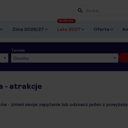
NOWOŚĆ
Zima 2026/27
Lato 2027
Oferta
Ki
Termin
Dowolny
 - atrakcje
ów - zmień swoje zapytanie lub odznacz jeden z powyższyc