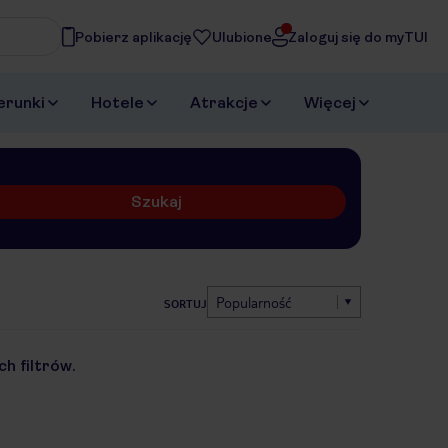
Pobierz aplikację
Ulubione
Zaloguj się do myTUI
erunki
Hotele
Atrakcje
Więcej
Szukaj
Popularność
SORTUJ
h filtrów.