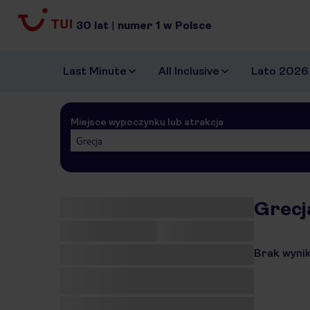
30
lat
|
numer
1
w Polsce
Last Minute
All Inclusive
Lato 2026
Miejsce wypoczynku lub atrakcja
Grecja
Grecja
Brak wynik