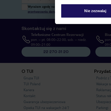
Wyrażam zgodę na przetwarzanie danych osobowych przez T
Nie zezwalaj
przetwarzaniu danych osobowych”
, poprzez elektroniczn
Skontaktuj się z nami
Telefoniczne Centrum Rezerwacji
Biu
pon. – pt. 08:00–22:00, sob. – niedz.
pon.
09:00–21:00
09:
22 270 31 20
O TUI
Przydat
Grupa TUI
Podróż z 
TUI Poland
Wakacje 
Kariera
Reklamac
Kontakt
Status re
Gwarancja ubezpieczeniowa
Ubezpiecz
Opieka TUI na wakacjach 24/7
Parkingi