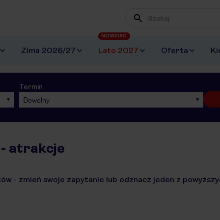
NOWOŚĆ
Zima 2026/27
Lato 2027
Oferta
Ki
Termin
Dowolny
- atrakcje
ów - zmień swoje zapytanie lub odznacz jeden z powyższyc