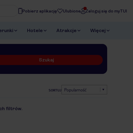
Pobierz aplikację
Ulubione
Zaloguj się do myTUI
erunki
Hotele
Atrakcje
Więcej
Szukaj
Popularność
SORTUJ
h filtrów.