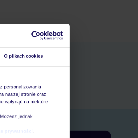
O plikach cookies
niania
t
az personalizowania
rezerwacji w myTUI
na naszej stronie oraz
e wpłynąć na niektóre
. Możesz jednak
ce prywatności
.
Zapisz się