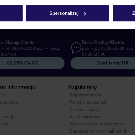
UI Poland Sp. z o.o. i TUI Poland Dystrybucja Sp. z o.o. w celach marketi
Spersonalizuj
Z
ą formę komunikacji (e-mail), także z użyciem tzw. automatycznych systemów
ro Obsługi Klienta
Biuro Obsługi Klienta
 – pt. 08:00–22:00, sob. – niedz.
pon. – pt. 08:00–22:00, sob. 
00–21:00
09:00–21:00
22 255 04 02
Czat w myTUI
ne informacje
Regulaminy
TUI
Regulamin strony
samolotem
Polityka prywatności
je
Polityka cookies
klamacji
Bilety czarterowe
enia
Warunki imprez turystycznych
Standardy ochrony małoletnich