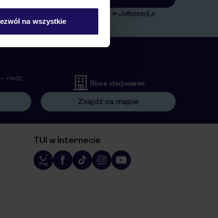
ngowych, w zakresie oraz celu wskazanym w
„Informacji o
ezwól na wszystkie
 wywołujących.
– niedz.
Biura stacjonarne
Znajdź na mapie
TUI w Internecie