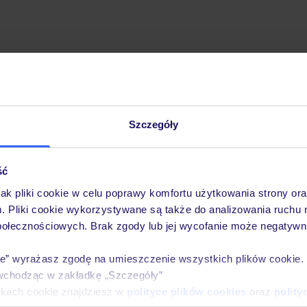
Szczegóły
Pobierz bezpłatną aplikację TUI
Szybkie wyszukiwanie i przeglądanie ofert
Lista ulubionych ofert i możliwość ich udostęp
ść
Historia wyszukiwań i ostatnio oglądanych ofer
jak pliki cookie w celu poprawy komfortu użytkowania strony or
Kontakt z TUI i wszystkie informacje o Twojej 
m. Pliki cookie wykorzystywane są także do analizowania ruchu 
połecznościowych. Brak zgody lub jej wycofanie może negatywni
ie” wyrażasz zgodę na umieszczenie wszystkich plików cookie
wchodząc w zakładkę „Szczegóły”
E-MAIL*
ikach cookie znajdziesz w
polityce plików cookies
oraz
polity