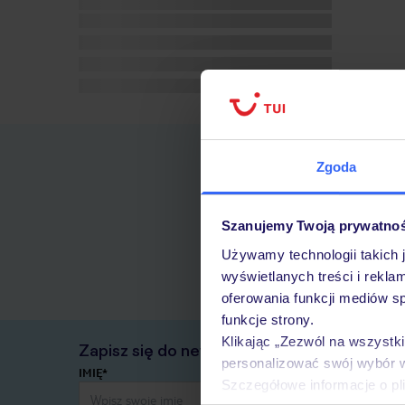
Zgoda
Szanujemy Twoją prywatno
Używamy technologii takich 
wyświetlanych treści i rekla
oferowania funkcji mediów s
funkcje strony.
Klikając „Zezwól na wszystk
Zapisz się do newslettera
personalizować swój wybór 
IMIĘ*
Szczegółowe informacje o pl