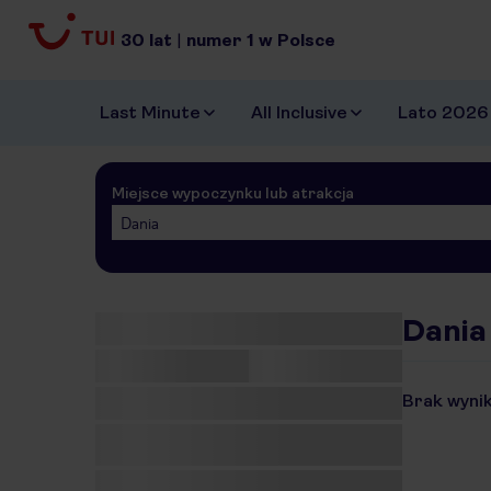
30
lat
|
numer
1
w Polsce
Last Minute
All Inclusive
Lato 2026
Miejsce wypoczynku lub atrakcja
Dania
Dania 
Brak wynik