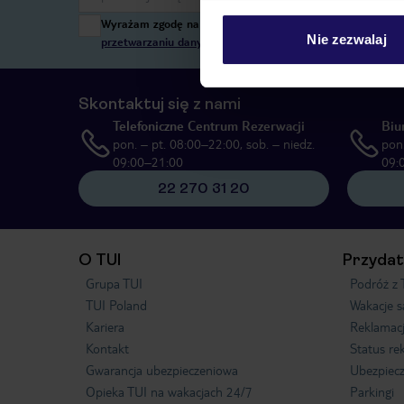
Wyrażam zgodę na przetwarzanie danych osobowych przez T
Nie zezwalaj
przetwarzaniu danych osobowych”
, poprzez elektroniczn
Skontaktuj się z nami
Telefoniczne Centrum Rezerwacji
Biu
pon. – pt. 08:00–22:00, sob. – niedz.
pon.
09:00–21:00
09:
22 270 31 20
O TUI
Przydat
Grupa TUI
Podróż z 
TUI Poland
Wakacje 
Kariera
Reklamac
Kontakt
Status re
Gwarancja ubezpieczeniowa
Ubezpiecz
Opieka TUI na wakacjach 24/7
Parkingi