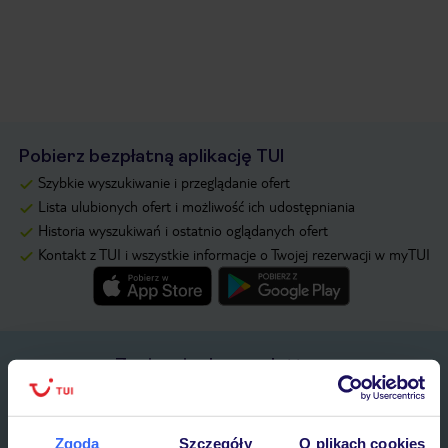
Pobierz bezpłatną aplikację TUI
Szybkie wyszukiwanie i przeglądanie ofert
Lista ulubionych ofert i możliwość ich udostępniania
Historia wyszukiwań i ostatnio oglądanych ofert
Kontakt z TUI i wszystkie informacje o Twojej rezerwacji w myTUI
Zapisz się do newslettera
IMIĘ*
Zgoda
Szczegóły
O plikach cookies