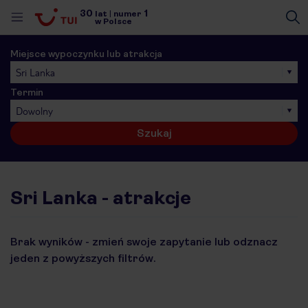
30
1
lat
|
numer
w Polsce
Miejsce wypoczynku lub atrakcja
Sri Lanka
Termin
Dowolny
Szukaj
Sri Lanka - atrakcje
Brak wyników - zmień swoje zapytanie lub odznacz
jeden z powyższych filtrów.
nute