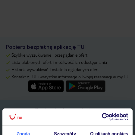
Pobierz bezpłatną aplikację TUI
Szybkie wyszukiwanie i przeglądanie ofert
Lista ulubionych ofert i możliwość ich udostępniania
Historia wyszukiwań i ostatnio oglądanych ofert
Kontakt z TUI i wszystkie informacje o Twojej rezerwacji w myTUI
Zapisz się do newslettera
IMIĘ*
Zgoda
Szczegóły
O plikach cookies