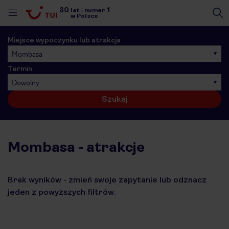
30
1
lat
|
numer
w Polsce
Miejsce wypoczynku lub atrakcja
Mombasa
Termin
Dowolny
Szukaj
Mombasa - atrakcje
Brak wyników - zmień swoje zapytanie lub odznacz
jeden z powyższych filtrów.
nute