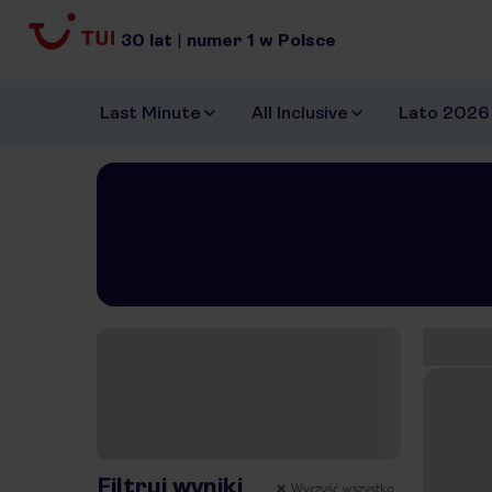
30
lat
|
numer
1
w Polsce
Last Minute
All Inclusive
Lato 2026
Znal
Pokaż na mapie
Filtruj wyniki
Wyczyść wszystko