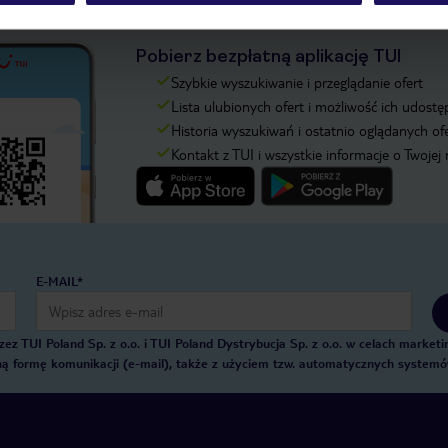
Pobierz bezpłatną aplikację TUI
Szybkie wyszukiwanie i przeglądanie ofert
Lista ulubionych ofert i możliwość ich udostę
Historia wyszukiwań i ostatnio oglądanych of
Kontakt z TUI i wszystkie informacje o Twojej
E-MAIL*
 TUI Poland Sp. z o.o. i TUI Poland Dystrybucja Sp. z o.o. w celach marke
zną formę komunikacji (e-mail), także z użyciem tzw. automatycznych system