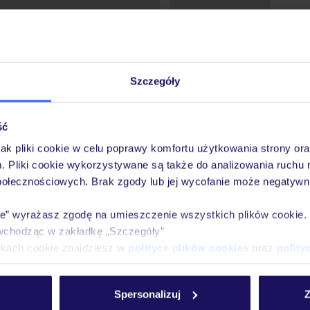
Szczegóły
ść
jak pliki cookie w celu poprawy komfortu użytkowania strony or
m. Pliki cookie wykorzystywane są także do analizowania ruchu 
połecznościowych. Brak zgody lub jej wycofanie może negatywni
ie” wyrażasz zgodę na umieszczenie wszystkich plików cookie
wchodząc w zakładkę „Szczegóły”
ikach cookie znajdziesz w
polityce plików cookies
oraz
polity
ówna
Wypoczynek
Wyniki wyszukiwania
Spersonalizuj
Z