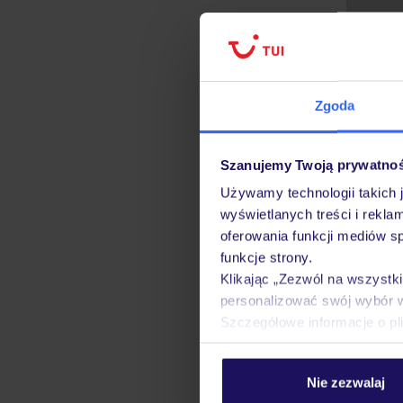
Zgoda
Szanujemy Twoją prywatno
Używamy technologii takich 
wyświetlanych treści i rekla
oferowania funkcji mediów s
funkcje strony.
Klikając „Zezwól na wszystk
personalizować swój wybór 
Szczegółowe informacje o pl
Strona gł
Nie zezwalaj