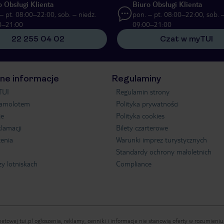
o Obsługi Klienta
Biuro Obsługi Klienta
– pt. 08:00–22:00, sob. – niedz.
pon. – pt. 08:00–22:00, sob. –
0–21:00
09:00–21:00
22 255 04 02
Czat w myTUI
ne informacje
Regulaminy
TUI
Regulamin strony
samolotem
Polityka prywatności
je
Polityka cookies
klamacji
Bilety czarterowe
enia
Warunki imprez turystycznych
Standardy ochrony małoletnich
zy lotniskach
Compliance
etowej tui.pl ogłoszenia, reklamy, cenniki i informacje nie stanowią oferty w rozumien