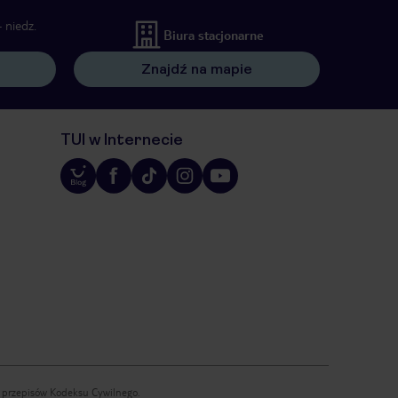
 niedz.
Biura stacjonarne
Znajdź na mapie
TUI w Internecie
iu przepisów Kodeksu Cywilnego.