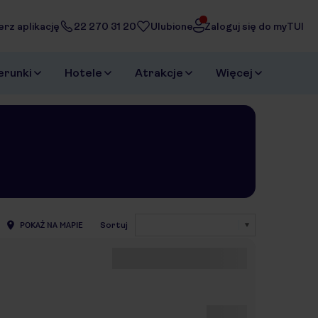
erz aplikację
22 270 31 20
Ulubione
Zaloguj się do myTUI
erunki
Hotele
Atrakcje
Więcej
POKAŻ NA MAPIE
Sortuj