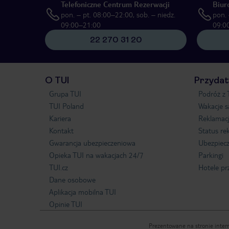
Telefoniczne Centrum Rezerwacji
Biur
pon. – pt. 08:00–22:00, sob. – niedz.
pon. 
09:00–21:00
09:0
22 270 31 20
O TUI
Przydat
Grupa TUI
Podróż z 
TUI Poland
Wakacje 
Kariera
Reklamac
Kontakt
Status re
Gwarancja ubezpieczeniowa
Ubezpiecz
Opieka TUI na wakacjach 24/7
Parkingi
TUI.cz
Hotele pr
Dane osobowe
Aplikacja mobilna TUI
Opinie TUI
Prezentowane na stronie intern