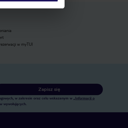
pniania
ert
 rezerwacji w myTUI
Zapisz się
tingowych, w zakresie oraz celu wskazanym w
„Informacji o
ów wywołujących.