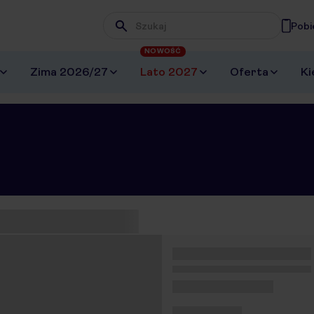
Pobi
Wpisz frazę, której szukasz
NOWOŚĆ
Zima 2026/27
Lato 2027
Oferta
Ki
eziono 0 ofert