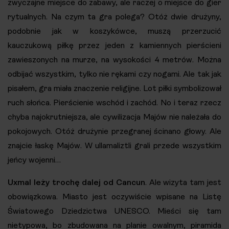
zwyczajne miejsce do zabawy, ale raczej o miejsce do gier
rytualnych. Na czym ta gra polega? Otóż dwie drużyny,
podobnie jak w koszykówce, muszą przerzucić
kauczukową piłkę przez jeden z kamiennych pierścieni
zawieszonych na murze, na wysokości 4 metrów. Można
odbijać wszystkim, tylko nie rękami czy nogami. Ale tak jak
pisałem, gra miała znaczenie religijne. Lot piłki symbolizował
ruch słońca. Pierścienie wschód i zachód. No i teraz rzecz
chyba najokrutniejsza, ale cywilizacja Majów nie należała do
pokojowych. Otóż drużynie przegranej ścinano głowy. Ale
znajcie łaskę Majów. W ullamaliztli grali przede wszystkim
jeńcy wojenni…
Uxmal leży trochę dalej od Cancun
. Ale wizyta tam jest
obowiązkowa. Miasto jest oczywiście wpisane na Listę
Światowego Dziedzictwa UNESCO. Mieści się tam
nietypowa, bo zbudowana na planie owalnym, piramida