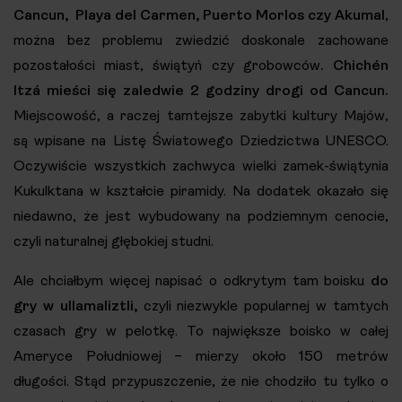
Cancun, Playa del Carmen, Puerto Morlos czy Akumal
,
można bez problemu zwiedzić doskonale zachowane
pozostałości miast, świątyń czy grobowców
. Chichén
Itzá mieści się zaledwie 2 godziny drogi od Cancun.
Miejscowość, a raczej tamtejsze zabytki kultury Majów,
są wpisane na Listę Światowego Dziedzictwa UNESCO.
Oczywiście wszystkich zachwyca wielki zamek-świątynia
Kukulktana w kształcie piramidy. Na dodatek okazało się
niedawno, że jest wybudowany na podziemnym cenocie,
czyli naturalnej głębokiej studni.
Ale chciałbym więcej napisać o odkrytym tam boisku
do
gry w
ullamaliztli,
czyli niezwykle popularnej w tamtych
czasach gry w pelotkę. To największe boisko w całej
Ameryce Południowej – mierzy około 150 metrów
długości. Stąd przypuszczenie, że nie chodziło tu tylko o