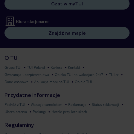
Czat w myTUI
Biura stacjonarne
Znajdź na mapie
O TUI
Grupa TUI
TUI Poland
Kariera
Kontakt
Gwarancja ubezpieczeniowa
Opieka TUI na wakacjach 24/7
TUI.cz
Dane osobowe
Aplikacja mobilna TUI
Opinie TUI
Przydatne informacje
Podróż z TUI
Wakacje samolotem
Reklamacje
Status reklamacji
Ubezpieczenia
Parkingi
Hotele przy lotniskach
Regulaminy