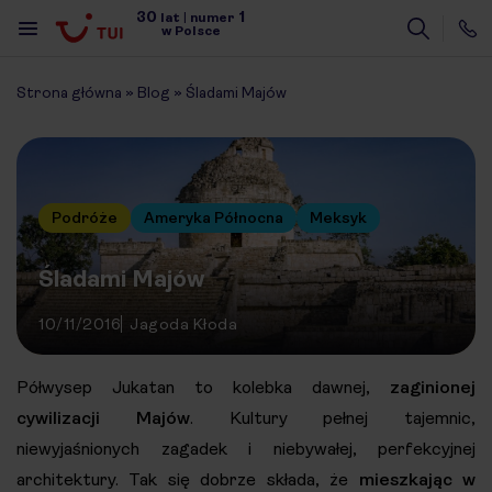
30
1
lat
|
numer
w Polsce
Strona główna
»
Blog
»
Śladami Majów
Podróże
Ameryka Północna
Meksyk
Śladami Majów
10/11/2016
Jagoda Kłoda
Półwysep Jukatan to kolebka dawnej,
zaginionej
cywilizacji Majów
. Kultury pełnej tajemnic,
niewyjaśnionych zagadek i niebywałej, perfekcyjnej
architektury. Tak się dobrze składa, że
mieszkając w