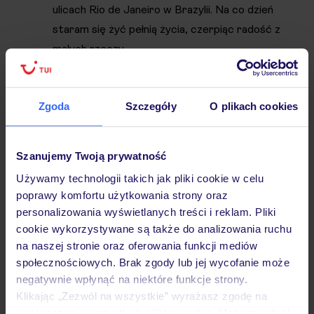
ulicach Rio de Janeiro w Brazylii. Na co dzień
staram się żyć pełnią życia, czerpiąc radość z
małych rzeczy.
Zgoda
Szczegóły
O plikach cookies
Szanujemy Twoją prywatność
Używamy technologii takich jak pliki cookie w celu
poprawy komfortu użytkowania strony oraz
personalizowania wyświetlanych treści i reklam. Pliki
cookie wykorzystywane są także do analizowania ruchu
na naszej stronie oraz oferowania funkcji mediów
społecznościowych. Brak zgody lub jej wycofanie może
negatywnie wpłynąć na niektóre funkcje strony.
Klikając „Zezwól na wszystkie” wyrażasz zgodę na
umieszczenie wszystkich plików cookie. Możesz jednak