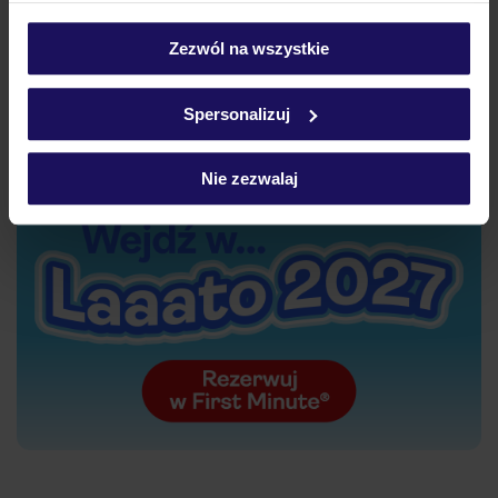
personalizować swój wybór wchodząc w zakładkę
Zezwól na wszystkie
„Szczegóły”
Szczegółowe informacje o plikach cookie znajdziesz
w
polityce plików cookies
oraz
polityce prywatności
.
Spersonalizuj
Nie zezwalaj