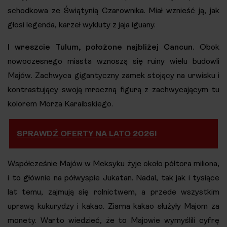
schodkowa ze Świątynią Czarownika. Miał wznieść ją, jak
głosi legenda, karzeł wykluty z jaja iguany.
I wreszcie Tulum, położone najbliżej Cancun.
Obok
nowoczesnego miasta wznoszą się ruiny wielu budowli
Majów. Zachwyca gigantyczny zamek stojący na urwisku i
kontrastujący swoją mroczną figurą z zachwycającym tu
kolorem Morza Karaibskiego.
SPRAWDŹ OFERTY NA LATO 2026!
Współcześnie Majów w Meksyku żyje około półtora miliona,
i to głównie na półwyspie Jukatan. Nadal, tak jak i tysiące
lat temu, zajmują się rolnictwem, a przede wszystkim
uprawą kukurydzy i kakao. Ziarna kakao służyły Majom za
monety. Warto wiedzieć, że to Majowie wymyślili cyfrę