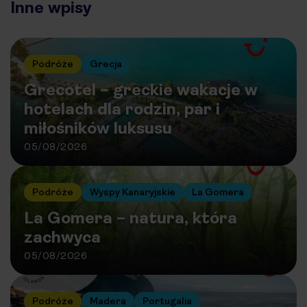
Inne wpisy
Podróże
Grecja
Grecotel – greckie wakacje w
hotelach dla rodzin, par i
miłośników luksusu
05/08/2026
Podróże
Wyspy Kanaryjskie
La Gomera
La Gomera – natura, która
zachwyca
05/08/2026
Podróże
Madera
Portugalia