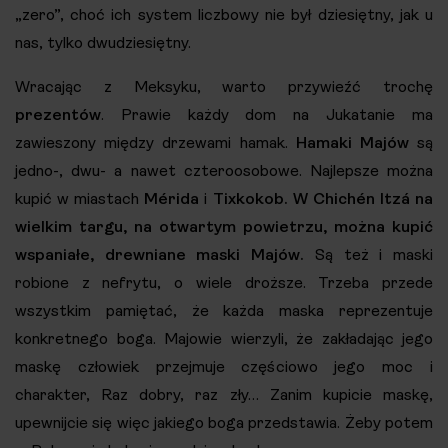
„zero”, choć ich system liczbowy nie był dziesiętny, jak u
nas, tylko dwudziesiętny.
Wracając z Meksyku, warto przywieźć trochę
prezentów
. Prawie każdy dom na Jukatanie ma
zawieszony między drzewami hamak.
Hamaki Majów
są
jedno-, dwu- a nawet czteroosobowe. Najlepsze można
kupić w miastach
Mérida
i
Tixkokob. W Chichén Itzá na
wielkim targu,
na otwartym powietrzu, można kupić
wspaniałe, drewniane maski Majów
.
Są też i maski
robione z nefrytu, o wiele droższe. Trzeba przede
wszystkim pamiętać, że każda maska reprezentuje
konkretnego boga. Majowie wierzyli, że zakładając jego
maskę człowiek przejmuje częściowo jego moc i
charakter, Raz dobry, raz zły… Zanim kupicie maskę,
upewnijcie się więc jakiego boga przedstawia. Żeby potem