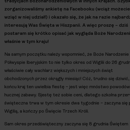
tradycjach bożonarodzeniowych w innych krajach. Szyb
zorganizowaliśmy ankietę na Facebooku (wciąż możecie
wziąć w niej udział!) i okazało się, że jak na razie najbard
interesują Was Święta w Hiszpanii. A więc proszę – dziś
postaram się krótko opisać jak wygląda Boże Narodzen
właśnie w tym kraju!
Na samym początku należy wspomnieć, że Boże Narodzenie
Półwyspie Iberyjskim to nie tylko okres od Wigilii do 26 grudn
właściwie cały wachlarz większych i mniejszych świąt
obchodzonych przez okrągły miesiąc! Cóż, trudno się dziwić,
końcu kraj ten uwielbia fiestę – jest więc mnóstwo powodów
hucznej zabawy. Sjestę też sobie ceni, dlatego szkolna prze
świąteczna trwa w tym okresie dwa tygodnie – zaczyna się
Wigilią, a kończy po Święcie Trzech Króli.
Sam okres przedświąteczny zaczyna się 8 grudnia Świętem