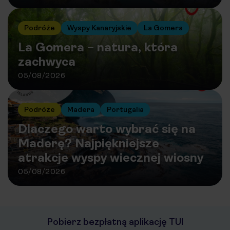
Podróże
Wyspy Kanaryjskie
La Gomera
La Gomera – natura, która
zachwyca
05/08/2026
Podróże
Madera
Portugalia
Dlaczego warto wybrać się na
Maderę? Najpiękniejsze
atrakcje wyspy wiecznej wiosny
05/08/2026
Pobierz bezpłatną aplikację TUI