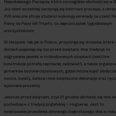
Niepokalanego Poczęcia, które szczególnie obchodzi się w Se
Już dzień wcześniej zaczynają się kolorowe procesje, a ubran
XVII-wieczne stroje studenci wykonują serenady na cześć Ma
Panny na Piaza del Triunfo, co daje początek tygodniowym
uroczystościom.
W Hiszpanii, tak jak w Polsce, przystraja się drzewka, które
domach pojawiają się tuż przed świętami. Inne tradycje to
odgrywanie jasełek w rozbudowanych szopkach (niektóre
konstrukcje potrafią naprawdę zadziwiać!), a także organizo
jarmarków bożonarodzeniowych, gdzie można kupić słodycze
owoce, kwiaty, świece i inne świąteczne dekoracje oraz ręcz
wykonane prezenty.
Jeszcze przed świętami, czyli 21 grudnia obchodzi się inne ś
pochodzące z tradycji pogańskiej – Hogueras. Jest to
świętowanie przesilenia zimowego (najkrótszego dnia w roku)