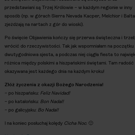
przedstawiani są Trzej Królowie – w każdym regionie w inny
sposób (np. w górach Sierra Nevada Kacper, Melchior i Balt
zjeżdżają na nartach z gór do wioski).
Po święcie Objawienia kończy się przerwa świąteczna i trze
wrócić do rzeczywistości. Tak jak wspomniałam na początku
dwutygodniowa sjesta, a podczas niej ciągła fiesta to najwię
różnica między polskimi a hiszpańskimi świętami. Tam radość
okazywana jest każdego dnia na każdym kroku!
Złóż życzenia z okazji Bożego Narodzenia!
– po hiszpańsku:
Feliz Navidad!
– po katalońsku:
Bon Nadal!
– po galicyjsku:
Bo Nadal!
I na koniec posłuchaj kolędy
Cicha Noc
. 🙂