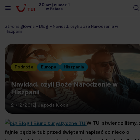
30
1
lat
|
numer
w Polsce
Strona główna
»
Blog
»
Navidad, czyli Boże Narodzenie w
Hiszpanii
Podróże
Europa
Hiszpania
Navidad, czyli Boże Narodzenie w
Hiszpanii
21/12/2012
Jagoda Kłoda
W TUI stwierdziliśmy, 
fajnie będzie tuż przed świętami napisać co nieco o