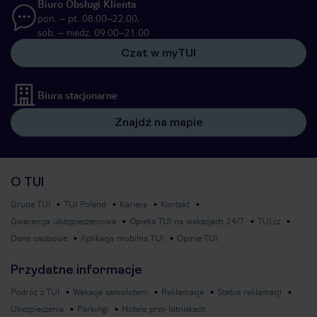
Biuro Obsługi Klienta
pon. – pt. 08:00–22:00,
sob. – niedz. 09:00–21:00
Czat w myTUI
Biura stacjonarne
Znajdź na mapie
O TUI
Grupa TUI
TUI Poland
Kariera
Kontakt
Gwarancja ubezpieczeniowa
Opieka TUI na wakacjach 24/7
TUI.cz
Dane osobowe
Aplikacja mobilna TUI
Opinie TUI
Przydatne informacje
Podróż z TUI
Wakacje samolotem
Reklamacje
Status reklamacji
Ubezpieczenia
Parkingi
Hotele przy lotniskach