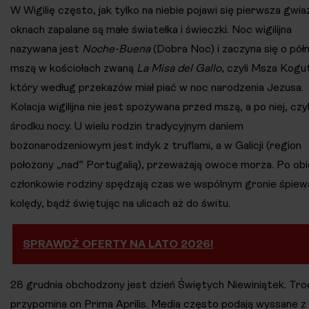
W Wigilię często, jak tylko na niebie pojawi się pierwsza gwia
oknach zapalane są małe światełka i świeczki. Noc wigilijna
nazywana jest
Noche-Buena
(Dobra Noc) i zaczyna się o pół
mszą w kościołach zwaną
La Misa del Gallo
, czyli Msza Kogu
który według przekazów miał piać w noc narodzenia Jezusa.
Kolacja wigilijna nie jest spożywana przed mszą, a po niej, czyl
środku nocy. U wielu rodzin tradycyjnym daniem
bożonarodzeniowym jest indyk z truflami, a w Galicji (region
położony „nad” Portugalią), przeważają owoce morza. Po obi
członkowie rodziny spędzają czas we wspólnym gronie śpiew
kolędy, bądź świętując na ulicach aż do świtu.
SPRAWDŹ OFERTY NA LATO 2026!
28 grudnia obchodzony jest dzień Świętych Niewiniątek. Tr
przypomina on Prima Aprilis. Media często podają wyssane z