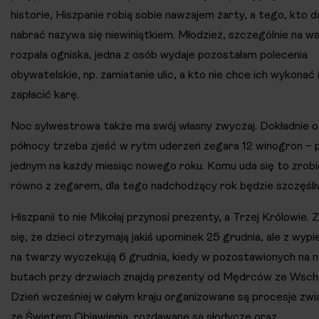
historie, Hiszpanie robią sobie nawzajem żarty, a tego, kto d
nabrać nazywa się niewiniątkiem. Młodzież, szczególnie na w
rozpala ogniska, jedna z osób wydaje pozostałam polecenia
obywatelskie, np. zamiatanie ulic, a kto nie chce ich wykonać
zapłacić karę.
Noc sylwestrowa także ma swój własny zwyczaj. Dokładnie o
północy trzeba zjeść w rytm uderzeń zegara 12 winogron – 
jednym na każdy miesiąc nowego roku. Komu uda się to zrobi
równo z zegarem, dla tego nadchodzący rok będzie szczęśli
Hiszpanii to nie Mikołaj przynosi prezenty, a Trzej Królowie. 
się, że dzieci otrzymają jakiś upominek 25 grudnia, ale z wyp
na twarzy wyczekują 6 grudnia, kiedy w pozostawionych na 
butach przy drzwiach znajdą prezenty od Mędrców ze Wsch
Dzień wcześniej w całym kraju organizowane są procesje zwi
ze Świętem Objawienia, rozdawane są słodycze oraz