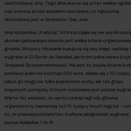
nadchodzącej zimy. Tego dnia skacze się przez wielkie ognis
celu ochrony przed wszelkimi chorobami, co najhuczniej
obchodzone jest w Grenadzie i San Juan.
Inną hiszpańską „tradycją”, która przyjęła się we współczes
skomercjalizowanym świecie jest wielka loteria organizowan
grudnia. Wszyscy Hiszpanie kupują na nią losy mając nadzieję 
wygranie w El Gordo de Navidad, jak brzmi pełna nazwa (czyli
Grubasek Bożonarodzeniowy). Nie jest to zwykła loteria licz
ponieważ jeden los kosztuje 200 euro, składa się z 10 części,
nabyć go mogą nie tylko pojedyncze osoby, ale też grupy
znajomych, pomiędzy których rozdzielana jest później wygra
Warto też wiedzieć, że oprócz jednej nagrody głównej
organizatorzy zapewniają też 13 tysięcy innych nagród – oz
to, że prawdopodobieństwo trafienia jakiejkolwiek wygranej
wynosi dokładnie 1 do 6!