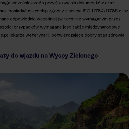
ymaga wcześniejszego przygotowania dokumentów oraz
 musi posiadać mikrochip zgodny z normą ISO 11784/11785 oraz
konane odpowiednio wcześniej (w terminie wymaganym przez
iększości przypadków wymagane jest także międzynarodowe
go lekarza weterynarii, potwierdzające dobry stan zdrowia
łaty do wjazdu na Wyspy Zielonego