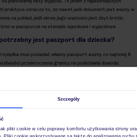
od planowanej daty wyjazdu. To jeden z najważniejszych
W praktyce oznacza to, że nawet jeśli dokument jest ważny w
nia na pokład, jeśli okres jego ważności jest zbyt krótki.
stron w paszporcie na stemple wjazdowe i wyjazdowe.
potrzebny jest paszport dla dziecka?
zylądka musi posiadać własny paszport ważny co najmniej 6
ożliwości przekroczenia granicy na podstawie dowodu
a.
 albo z osobą trzecią, warto mieć przy sobie pisemną zgodę
sze jest ona kontrolowana, ale może zostać sprawdzona
Szczegóły
 potrzebny jest paszport tymczasowy?
ść
jak pliki cookie w celu poprawy komfortu użytkowania strony or
podróży na Wyspy Zielonego Przylądka, jednak musi być
m. Pliki cookie wykorzystywane są także do analizowania ruchu 