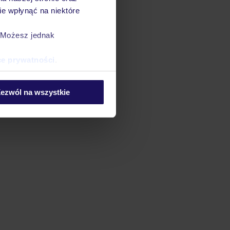
e wpłynąć na niektóre
. Możesz jednak
ce prywatności
.
ezwól na wszystkie