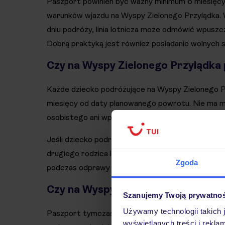
Paszport powinien być ważny minimum 6 miesięcy 
warunków wjazdu na Wyspy Zielonego Przylądka. 
dniu podróży, linia lotnicza może odmówić wpuszcze
Dobrą praktyką jest również posiadanie wolnych 
Czy na Wyspy Zielonego Przylądka 
Każde dziecko podróżujące na Wyspy Zielonego Pr
miesięcy od daty planowanego powrotu. Nie ma m
osobistego ani wpisu dziecka w paszporcie rodzic
Jeśli dziecko podróżuje tylko z jednym opiekunem
drugiego rodzica lub opiekuna prawnego. Nie zaw
Zgoda
podczas odprawy lub kontroli granicznej.
Czy na Wyspy Zielonego Przylądka
Szanujemy Twoją prywatno
Używamy technologii takich 
Paszport tymczasowy jest akceptowany podczas 
wyświetlanych treści i rekla