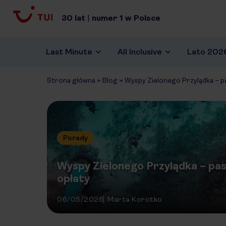
30
lat
|
numer
1
w Polsce
Last Minute
All Inclusive
Lato 202
Strona główna
»
Blog
»
Wyspy Zielonego Przylądka – p
Porady
Wyspy Zielonego Przylądka – pa
opłaty
06/05/2026
Marta Korotko