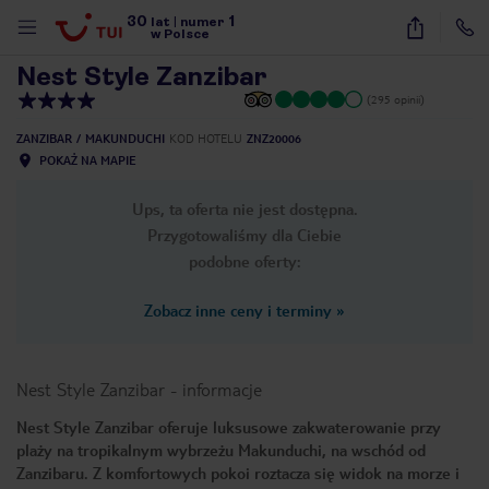
30
1
1
/
10
lat
|
numer
w Polsce
Nest Style Zanzibar
(295 opinii)
ZANZIBAR
MAKUNDUCHI
KOD HOTELU
ZNZ20006
POKAŻ NA MAPIE
Ups, ta oferta nie jest dostępna.
Przygotowaliśmy dla Ciebie
podobne oferty:
Zobacz inne ceny i terminy
»
Nest Style Zanzibar
-
informacje
Nest Style Zanzibar oferuje luksusowe zakwaterowanie przy
plaży na tropikalnym wybrzeżu Makunduchi, na wschód od
nute
Zanzibaru. Z komfortowych pokoi roztacza się widok na morze i