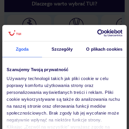
Dlaczego warto wybrać TUI?
Lider niskich cen
Największe biuro
30 lat w P
podróży w Polsce
Zgoda
Szczegóły
O plikach cookies
Szanujemy Twoją prywatność
Hotel
Używamy technologii takich jak pliki cookie w celu
poprawy komfortu użytkowania strony oraz
personalizowania wyświetlanych treści i reklam. Pliki
Opinie
cookie wykorzystywane są także do analizowania ruchu
na naszej stronie oraz oferowania funkcji mediów
społecznościowych. Brak zgody lub jej wycofanie może
Pokoje
negatywnie wpłynąć na niektóre funkcje strony.
Klikając „Zezwól na wszystkie” wyrażasz zgodę na