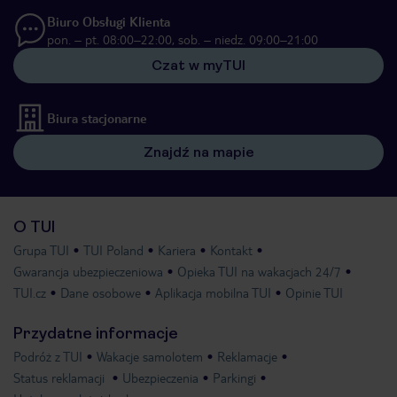
Biuro Obsługi Klienta
pon. – pt. 08:00–22:00, sob. – niedz. 09:00–21:00
Czat w myTUI
Biura stacjonarne
Znajdź na mapie
O TUI
Grupa TUI
TUI Poland
Kariera
Kontakt
Gwarancja ubezpieczeniowa
Opieka TUI na wakacjach 24/7
TUI.cz
Dane osobowe
Aplikacja mobilna TUI
Opinie TUI
Przydatne informacje
Podróż z TUI
Wakacje samolotem
Reklamacje
Status reklamacji
Ubezpieczenia
Parkingi