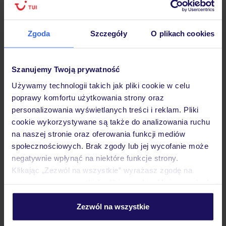
podróży w Polsce
Zgoda
Szczegóły
O plikach cookies
Hotel
Szanujemy Twoją prywatność
Używamy technologii takich jak pliki cookie w celu
poprawy komfortu użytkowania strony oraz
Pokoje
personalizowania wyświetlanych treści i reklam. Pliki
cookie wykorzystywane są także do analizowania ruchu
na naszej stronie oraz oferowania funkcji mediów
Wyżywienie
społecznościowych. Brak zgody lub jej wycofanie może
negatywnie wpłynąć na niektóre funkcje strony.
Klikając „Zezwól na wszystkie” wyrażasz zgodę na
Atrakcje
umieszczenie wszystkich plików cookie. Możesz jednak
personalizować swój wybór wchodząc w zakładkę
„Szczegóły”
Zezwól na wszystkie
Ważne informacje
Szczegółowe informacje o plikach cookie znajdziesz