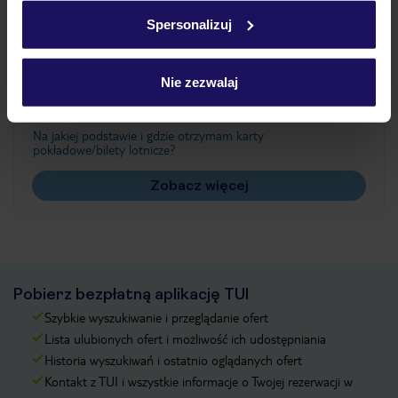
w
polityce plików cookies
oraz
polityce prywatności
.
Spersonalizuj
Często zadawane pytania
Nie zezwalaj
Jak zmienić uczestników/osobę zgłaszającą?
Czy w Hotelu będzie przedstawiciel TUI?
Na jakiej podstawie i gdzie otrzymam karty
pokładowe/bilety lotnicze?
Zobacz więcej
Pobierz bezpłatną aplikację TUI
Szybkie wyszukiwanie i przeglądanie ofert
Lista ulubionych ofert i możliwość ich udostępniania
Historia wyszukiwań i ostatnio oglądanych ofert
Kontakt z TUI i wszystkie informacje o Twojej rezerwacji w