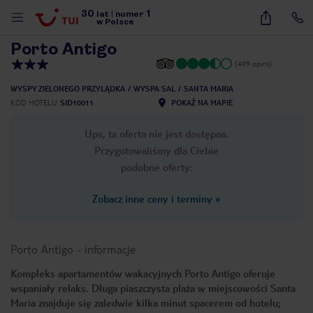
30
1
1
/
28
lat
|
numer
w Polsce
Porto Antigo
(409 opinii)
WYSPY ZIELONEGO PRZYLĄDKA
WYSPA SAL
SANTA MARIA
KOD HOTELU
SID10011
POKAŻ NA MAPIE
Ups, ta oferta nie jest dostępna.
Przygotowaliśmy dla Ciebie
podobne oferty:
Zobacz inne ceny i terminy
»
Porto Antigo
-
informacje
Kompleks apartamentów wakacyjnych Porto Antigo oferuje
wspaniały relaks. Długa piaszczysta plaża w miejscowości Santa
nute
Maria znajduje się zaledwie kilka minut spacerem od hotelu;