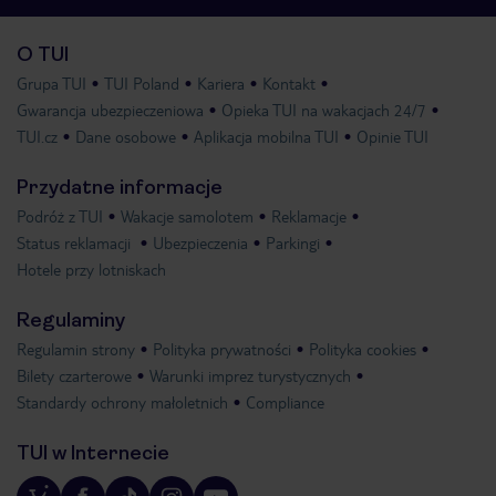
O TUI
Grupa TUI
TUI Poland
Kariera
Kontakt
Gwarancja ubezpieczeniowa
Opieka TUI na wakacjach 24/7
TUI.cz
Dane osobowe
Aplikacja mobilna TUI
Opinie TUI
Przydatne informacje
Podróż z TUI
Wakacje samolotem
Reklamacje
Status reklamacji
Ubezpieczenia
Parkingi
Hotele przy lotniskach
Regulaminy
Regulamin strony
Polityka prywatności
Polityka cookies
Bilety czarterowe
Warunki imprez turystycznych
Standardy ochrony małoletnich
Compliance
TUI w Internecie