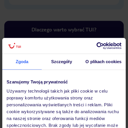
Dlaczego warto wybrać TUI?
Lider niskich cen
Największe biuro
30 lat w P
Zgoda
Szczegóły
O plikach cookies
podróży w Polsce
Szanujemy Twoją prywatność
Używamy technologii takich jak pliki cookie w celu
poprawy komfortu użytkowania strony oraz
Hotel
personalizowania wyświetlanych treści i reklam. Pliki
cookie wykorzystywane są także do analizowania ruchu
na naszej stronie oraz oferowania funkcji mediów
Opinie
społecznościowych. Brak zgody lub jej wycofanie może