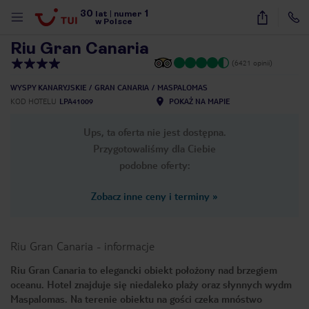
30
1
1
/
40
lat
|
numer
w Polsce
Riu Gran Canaria
(6421 opinii)
WYSPY KANARYJSKIE
GRAN CANARIA
MASPALOMAS
KOD HOTELU
LPA41009
POKAŻ NA MAPIE
Ups, ta oferta nie jest dostępna.
Przygotowaliśmy dla Ciebie
podobne oferty:
Zobacz inne ceny i terminy
»
Riu Gran Canaria
-
informacje
Riu Gran Canaria to elegancki obiekt położony nad brzegiem
oceanu. Hotel znajduje się niedaleko plaży oraz słynnych wydm
nute
Maspalomas. Na terenie obiektu na gości czeka mnóstwo