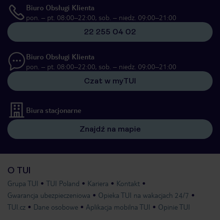
Biuro Obsługi Klienta
pon. – pt. 08:00–22:00, sob. – niedz. 09:00–21:00
22 255 04 02
Biuro Obsługi Klienta
pon. – pt. 08:00–22:00, sob. – niedz. 09:00–21:00
Czat w myTUI
Biura stacjonarne
Znajdź na mapie
O TUI
Grupa TUI
TUI Poland
Kariera
Kontakt
Gwarancja ubezpieczeniowa
Opieka TUI na wakacjach 24/7
TUI.cz
Dane osobowe
Aplikacja mobilna TUI
Opinie TUI