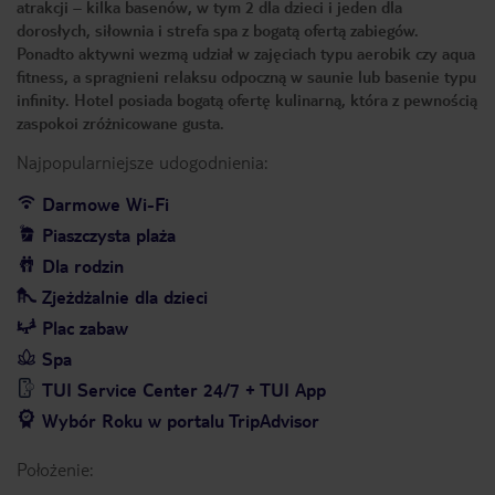
atrakcji – kilka basenów, w tym 2 dla dzieci i jeden dla
dorosłych, siłownia i strefa spa z bogatą ofertą zabiegów.
Ponadto aktywni wezmą udział w zajęciach typu aerobik czy aqua
fitness, a spragnieni relaksu odpoczną w saunie lub basenie typu
infinity. Hotel posiada bogatą ofertę kulinarną, która z pewnością
zaspokoi zróżnicowane gusta.
Najpopularniejsze udogodnienia:
Darmowe Wi-Fi
Piaszczysta plaża
Dla rodzin
Zjeżdżalnie dla dzieci
Plac zabaw
Spa
TUI Service Center 24/7 + TUI App
Wybór Roku w portalu TripAdvisor
Położenie: