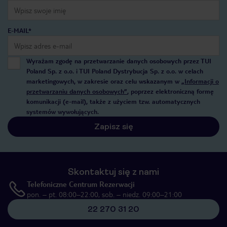
E-MAIL*
Wyrażam zgodę na przetwarzanie danych osobowych przez TUI
Poland Sp. z o.o. i TUI Poland Dystrybucja Sp. z o.o. w celach
marketingowych, w zakresie oraz celu wskazanym w
„Informacji o
przetwarzaniu danych osobowych”
, poprzez elektroniczną formę
komunikacji (e-mail), także z użyciem tzw. automatycznych
systemów wywołujących.
Zapisz się
Skontaktuj się z nami
Telefoniczne Centrum Rezerwacji
pon. – pt. 08:00–22:00, sob. – niedz. 09:00–21:00
22 270 31 20