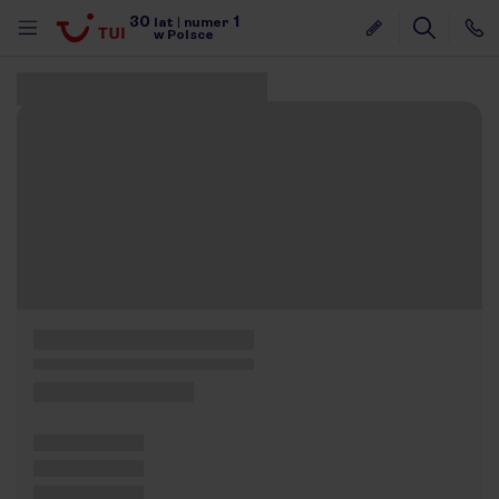
30
1
lat
|
numer
w Polsce
Znaleziono 0 ofert
nute