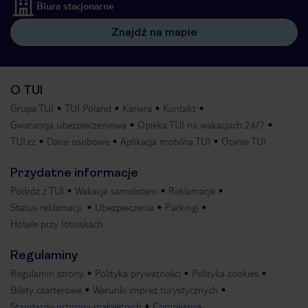
Biura stacjonarne
Znajdź na mapie
O TUI
Grupa TUI
TUI Poland
Kariera
Kontakt
Gwarancja ubezpieczeniowa
Opieka TUI na wakacjach 24/7
TUI.cz
Dane osobowe
Aplikacja mobilna TUI
Opinie TUI
Przydatne informacje
Podróż z TUI
Wakacje samolotem
Reklamacje
Status reklamacji
Ubezpieczenia
Parkingi
Hotele przy lotniskach
Regulaminy
Regulamin strony
Polityka prywatności
Polityka cookies
Bilety czarterowe
Warunki imprez turystycznych
Standardy ochrony małoletnich
Compliance