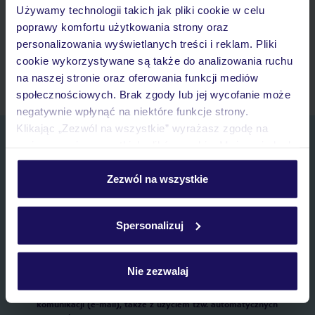
Używamy technologii takich jak pliki cookie w celu
Lista ulubionych ofert i możliwość ich udostępniania
poprawy komfortu użytkowania strony oraz
Historia wyszukiwań i ostatnio oglądanych ofert
personalizowania wyświetlanych treści i reklam. Pliki
Kontakt z TUI i wszystkie informacje o Twojej rezerwacji w
cookie wykorzystywane są także do analizowania ruchu
myTUI
na naszej stronie oraz oferowania funkcji mediów
społecznościowych. Brak zgody lub jej wycofanie może
negatywnie wpłynąć na niektóre funkcje strony.
Klikając „Zezwól na wszystkie” wyrażasz zgodę na
Zapisz się do newslettera
umieszczenie wszystkich plików cookie. Możesz jednak
IMIĘ*
personalizować swój wybór wchodząc w zakładkę
„Szczegóły”
Zezwól na wszystkie
Szczegółowe informacje o plikach cookie znajdziesz
E-MAIL*
w
polityce plików cookies
oraz
polityce prywatności
.
Spersonalizuj
Wyrażam zgodę na przetwarzanie danych osobowych przez TUI
Poland Sp. z o.o. i TUI Poland Dystrybucja Sp. z o.o. w celach
Nie zezwalaj
marketingowych, w zakresie oraz celu wskazanym w
„Informacji o
przetwarzaniu danych osobowych”
, poprzez elektroniczną formę
komunikacji (e-mail), także z użyciem tzw. automatycznych