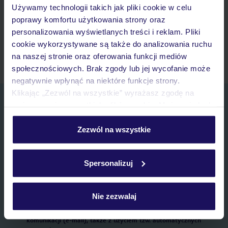
Używamy technologii takich jak pliki cookie w celu
Lista ulubionych ofert i możliwość ich udostępniania
poprawy komfortu użytkowania strony oraz
Historia wyszukiwań i ostatnio oglądanych ofert
personalizowania wyświetlanych treści i reklam. Pliki
Kontakt z TUI i wszystkie informacje o Twojej rezerwacji w
cookie wykorzystywane są także do analizowania ruchu
myTUI
na naszej stronie oraz oferowania funkcji mediów
społecznościowych. Brak zgody lub jej wycofanie może
negatywnie wpłynąć na niektóre funkcje strony.
Klikając „Zezwól na wszystkie” wyrażasz zgodę na
Zapisz się do newslettera
umieszczenie wszystkich plików cookie. Możesz jednak
IMIĘ*
personalizować swój wybór wchodząc w zakładkę
„Szczegóły”
Zezwól na wszystkie
Szczegółowe informacje o plikach cookie znajdziesz
E-MAIL*
w
polityce plików cookies
oraz
polityce prywatności
.
Spersonalizuj
Wyrażam zgodę na przetwarzanie danych osobowych przez TUI
Poland Sp. z o.o. i TUI Poland Dystrybucja Sp. z o.o. w celach
Nie zezwalaj
marketingowych, w zakresie oraz celu wskazanym w
„Informacji o
przetwarzaniu danych osobowych”
, poprzez elektroniczną formę
komunikacji (e-mail), także z użyciem tzw. automatycznych