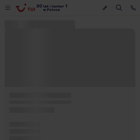
30
1
lat
|
numer
w Polsce
Znaleziono 0 ofert
nute