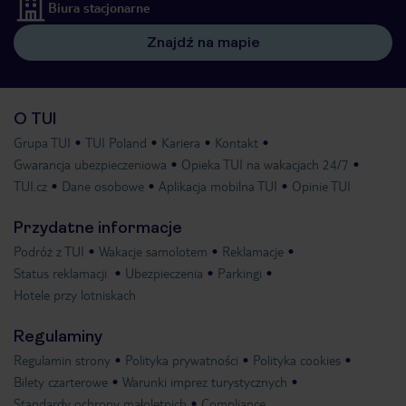
Biura stacjonarne
Znajdź na mapie
O TUI
Grupa TUI
TUI Poland
Kariera
Kontakt
Gwarancja ubezpieczeniowa
Opieka TUI na wakacjach 24/7
TUI.cz
Dane osobowe
Aplikacja mobilna TUI
Opinie TUI
Przydatne informacje
Podróż z TUI
Wakacje samolotem
Reklamacje
Status reklamacji
Ubezpieczenia
Parkingi
Hotele przy lotniskach
Regulaminy
Regulamin strony
Polityka prywatności
Polityka cookies
Bilety czarterowe
Warunki imprez turystycznych
Standardy ochrony małoletnich
Compliance